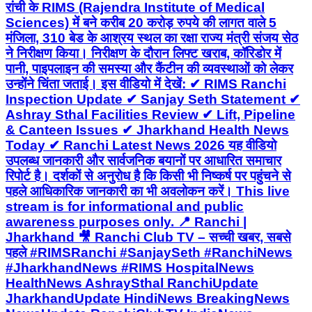
रांची के RIMS (Rajendra Institute of Medical
Sciences) में बने करीब 20 करोड़ रुपये की लागत वाले 5
मंजिला, 310 बेड के आश्रय स्थल का रक्षा राज्य मंत्री संजय सेठ
ने निरीक्षण किया। निरीक्षण के दौरान लिफ्ट खराब, कॉरिडोर में
पानी, पाइपलाइन की समस्या और कैंटीन की व्यवस्थाओं को लेकर
उन्होंने चिंता जताई। इस वीडियो में देखें: ✔ RIMS Ranchi
Inspection Update ✔ Sanjay Seth Statement ✔
Ashray Sthal Facilities Review ✔ Lift, Pipeline
& Canteen Issues ✔ Jharkhand Health News
Today ✔ Ranchi Latest News 2026 यह वीडियो
उपलब्ध जानकारी और सार्वजनिक बयानों पर आधारित समाचार
रिपोर्ट है। दर्शकों से अनुरोध है कि किसी भी निष्कर्ष पर पहुंचने से
पहले आधिकारिक जानकारी का भी अवलोकन करें। This live
stream is for informational and public
awareness purposes only. 📍 Ranchi |
Jharkhand 🎥 Ranchi Club TV – सच्ची खबर, सबसे
पहले #RIMSRanchi #SanjaySeth #RanchiNews
#JharkhandNews #RIMS HospitalNews
HealthNews AshraySthal RanchiUpdate
JharkhandUpdate HindiNews BreakingNews