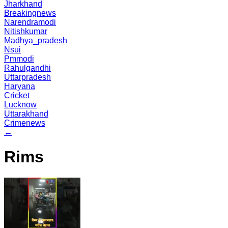
Jharkhand
Breakingnews
Narendramodi
Nitishkumar
Madhya_pradesh
Nsui
Pmmodi
Rahulgandhi
Uttarpradesh
Haryana
Cricket
Lucknow
Uttarakhand
Crimenews
←
Rims