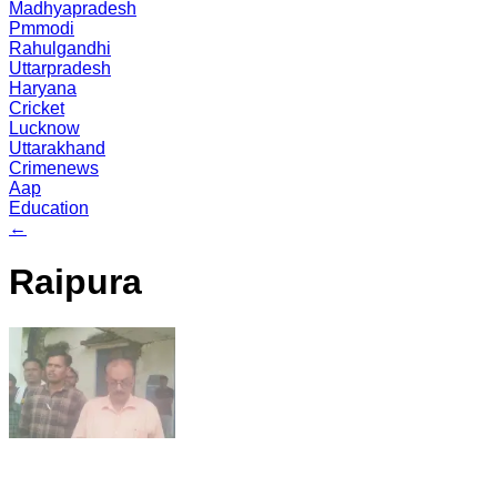
Madhyapradesh
Pmmodi
Rahulgandhi
Uttarpradesh
Haryana
Cricket
Lucknow
Uttarakhand
Crimenews
Aap
Education
←
Raipura