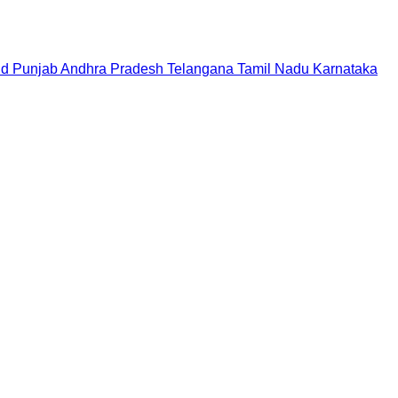
nd
Punjab
Andhra Pradesh
Telangana
Tamil Nadu
Karnataka