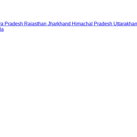
a Pradesh
Rajasthan
Jharkhand
Himachal Pradesh
Uttarakha
la