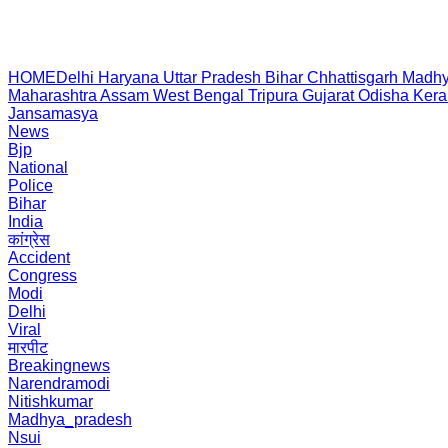
HOME
Delhi
Haryana
Uttar Pradesh
Bihar
Chhattisgarh
Madhy
Maharashtra
Assam
West Bengal
Tripura
Gujarat
Odisha
Kera
Jansamasya
News
Bjp
National
Police
Bihar
India
कांग्रेस
Accident
Congress
Modi
Delhi
Viral
मारपीट
Breakingnews
Narendramodi
Nitishkumar
Madhya_pradesh
Nsui