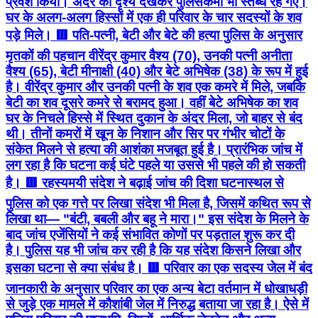
प्रवेश किया। अंदर का दृश्य देखकर पुलिसकर्मी भी स्तब्ध रह गए।
घर के अलग-अलग हिस्सों में एक ही परिवार के चार सदस्यों के शव
पड़े मिले। 🟥 पति-पत्नी, बेटी और बेटे की हत्या पुलिस के अनुसार
मृतकों की पहचान वीरेंद्र कुमार वैश्य (70), उनकी पत्नी अनीता
वैश्य (65), बेटी मीनाक्षी (40) और बेटे अभिषेक (38) के रूप में हुई
है। वीरेंद्र कुमार और उनकी पत्नी के शव एक कमरे में मिले, जबकि
बेटी का शव दूसरे कमरे से बरामद हुआ। वहीं बेटे अभिषेक का शव
घर के निचले हिस्से में स्थित दुकान के अंदर मिला, जो बाहर से बंद
थी। तीनों कमरों में खून के निशान और सिर पर गंभीर चोटों के
संकेत मिलने से हत्या की आशंका मजबूत हुई है। प्रारंभिक जांच में
लग रहा है कि घटना कई घंटे पहले या उससे भी पहले की हो सकती
है। 🟥 रहस्यमयी संदेश ने बढ़ाई जांच की दिशा घटनास्थल से
पुलिस को एक गत्ते पर लिखा संदेश भी मिला है, जिसमें कथित रूप से
लिखा था— "बंटी, बबली और बहू ने मारा।" इस संदेश के मिलने के
बाद जांच एजेंसियों ने कई संभावित कोणों पर पड़ताल शुरू कर दी
है। पुलिस यह भी जांच कर रही है कि यह संदेश किसने लिखा और
इसका घटना से क्या संबंध है। 🟥 परिवार का एक सदस्य जेल में बंद
जानकारी के अनुसार परिवार का एक अन्य बेटा वर्तमान में धोखाधड़ी
से जुड़े एक मामले में कौशांबी जेल में निरुद्ध बताया जा रहा है। ऐसे में