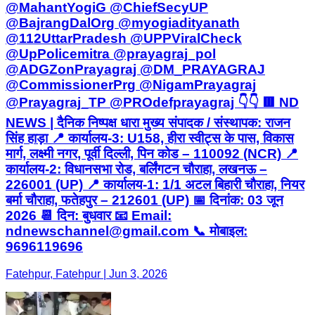
@MahantYogiG @ChiefSecyUP
@BajrangDalOrg @myogiadityanath
@112UttarPradesh @UPPViralCheck
@UpPolicemitra @prayagraj_pol
@ADGZonPrayagraj @DM_PRAYAGRAJ
@CommissionerPrg @NigamPrayagraj
@Prayagraj_TP @PROdefprayagraj 👇👇 🟥 ND
NEWS | दैनिक निष्पक्ष धारा मुख्य संपादक / संस्थापक: राजन
सिंह हाड़ा 📍 कार्यालय-3: U158, हीरा स्वीट्स के पास, विकास
मार्ग, लक्ष्मी नगर, पूर्वी दिल्ली, पिन कोड – 110092 (NCR) 📍
कार्यालय-2: विधानसभा रोड, बर्लिंगटन चौराहा, लखनऊ –
226001 (UP) 📍 कार्यालय-1: 1/1 अटल बिहारी चौराहा, नियर
बर्मा चौराहा, फतेहपुर – 212601 (UP) 📅 दिनांक: 03 जून
2026 📆 दिन: बुधवार 📧 Email:
ndnewschannel@gmail.com 📞 मोबाइल:
9696119696
Fatehpur, Fatehpur | Jun 3, 2026