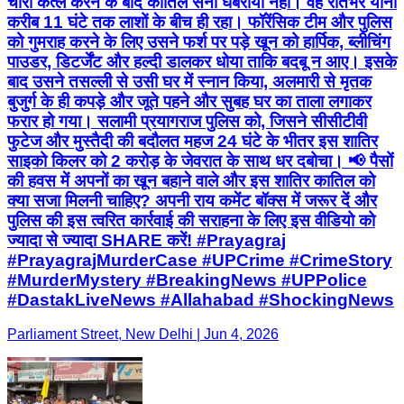
चारों कत्ल करने के बाद कातिल सनी घबराया नहीं। वह रातभर यानी
करीब 11 घंटे तक लाशों के बीच ही रहा। फॉरेंसिक टीम और पुलिस
को गुमराह करने के लिए उसने फर्श पर पड़े खून को हार्पिक, ब्लीचिंग
पाउडर, डिटर्जेंट और हल्दी डालकर धोया ताकि बदबू न आए। इसके
बाद उसने तसल्ली से उसी घर में स्नान किया, अलमारी से मृतक
बुजुर्ग के ही कपड़े और जूते पहने और सुबह घर का ताला लगाकर
फरार हो गया। सलामी प्रयागराज पुलिस को, जिसने सीसीटीवी
फुटेज और मुस्तैदी की बदौलत महज 24 घंटे के भीतर इस शातिर
साइको किलर को 2 करोड़ के जेवरात के साथ धर दबोचा। 📢 पैसों
की हवस में अपनों का खून बहाने वाले और इस शातिर कातिल को
क्या सजा मिलनी चाहिए? अपनी राय कमेंट बॉक्स में जरूर दें और
पुलिस की इस त्वरित कार्रवाई की सराहना के लिए इस वीडियो को
ज्यादा से ज्यादा SHARE करें! #Prayagraj
#PrayagrajMurderCase #UPCrime #CrimeStory
#MurderMystery #BreakingNews #UPPolice
#DastakLiveNews #Allahabad #ShockingNews
Parliament Street, New Delhi | Jun 4, 2026