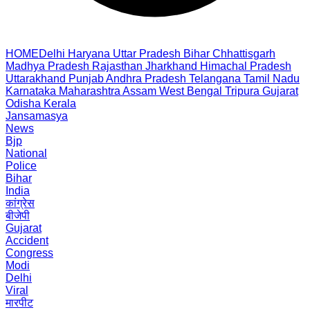
HOME
Delhi
Haryana
Uttar Pradesh
Bihar
Chhattisgarh
Madhya Pradesh
Rajasthan
Jharkhand
Himachal Pradesh
Uttarakhand
Punjab
Andhra Pradesh
Telangana
Tamil Nadu
Karnataka
Maharashtra
Assam
West Bengal
Tripura
Gujarat
Odisha
Kerala
Jansamasya
News
Bjp
National
Police
Bihar
India
कांग्रेस
बीजेपी
Gujarat
Accident
Congress
Modi
Delhi
Viral
मारपीट