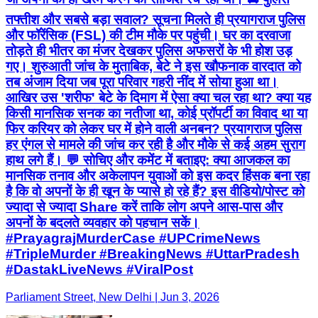
तफ्तीश और सबसे बड़ा सवाल? सूचना मिलते ही प्रयागराज पुलिस
और फॉरेंसिक (FSL) की टीम मौके पर पहुंची। घर का दरवाजा
तोड़ते ही भीतर का मंजर देखकर पुलिस अफसरों के भी होश उड़
गए। शुरुआती जांच के मुताबिक, बेटे ने इस खौफनाक वारदात को
तब अंजाम दिया जब पूरा परिवार गहरी नींद में सोया हुआ था।
आखिर उस 'शरीफ' बेटे के दिमाग में ऐसा क्या चल रहा था? क्या यह
किसी मानसिक सनक का नतीजा था, कोई प्रॉपर्टी का विवाद था या
फिर करियर को लेकर घर में होने वाली अनबन? प्रयागराज पुलिस
हर एंगल से मामले की जांच कर रही है और मौके से कई अहम सुराग
हाथ लगे हैं। 💬 सोचिए और कमेंट में बताइए: क्या आजकल का
मानसिक तनाव और अकेलापन युवाओं को इस कदर हिंसक बना रहा
है कि वो अपनों के ही खून के प्यासे हो रहे हैं? इस वीडियो/पोस्ट को
ज्यादा से ज्यादा Share करें ताकि लोग अपने आस-पास और
अपनों के बदलते व्यवहार को पहचान सकें।
#PrayagrajMurderCase #UPCrimeNews
#TripleMurder #BreakingNews #UttarPradesh
#DastakLiveNews #ViralPost
Parliament Street, New Delhi | Jun 3, 2026