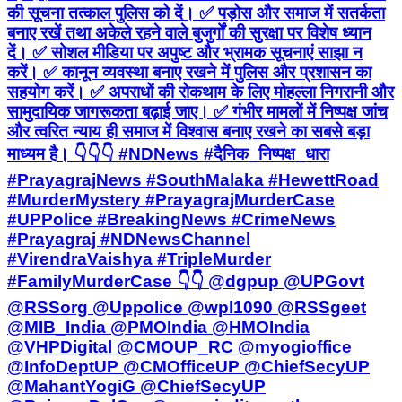
की सूचना तत्काल पुलिस को दें। ✅ पड़ोस और समाज में सतर्कता
बनाए रखें तथा अकेले रहने वाले बुजुर्गों की सुरक्षा पर विशेष ध्यान
दें। ✅ सोशल मीडिया पर अपुष्ट और भ्रामक सूचनाएं साझा न
करें। ✅ कानून व्यवस्था बनाए रखने में पुलिस और प्रशासन का
सहयोग करें। ✅ अपराधों की रोकथाम के लिए मोहल्ला निगरानी और
सामुदायिक जागरूकता बढ़ाई जाए। ✅ गंभीर मामलों में निष्पक्ष जांच
और त्वरित न्याय ही समाज में विश्वास बनाए रखने का सबसे बड़ा
माध्यम है। 👇👇👇 #NDNews #दैनिक_निष्पक्ष_धारा
#PrayagrajNews #SouthMalaka #HewettRoad
#MurderMystery #PrayagrajMurderCase
#UPPolice #BreakingNews #CrimeNews
#Prayagraj #NDNewsChannel
#VirendraVaishya #TripleMurder
#FamilyMurderCase 👇👇 @dgpup @UPGovt
@RSSorg @Uppolice @wpl1090 @RSSgeet
@MIB_India @PMOIndia @HMOIndia
@VHPDigital @CMOUP_RC @myogioffice
@InfoDeptUP @CMOfficeUP @ChiefSecyUP
@MahantYogiG @ChiefSecyUP