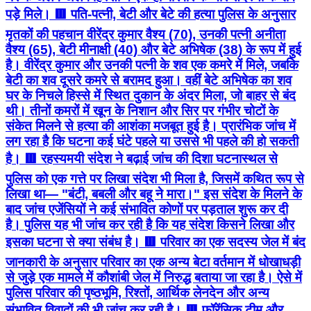
पड़े मिले। 🟥 पति-पत्नी, बेटी और बेटे की हत्या पुलिस के अनुसार
मृतकों की पहचान वीरेंद्र कुमार वैश्य (70), उनकी पत्नी अनीता
वैश्य (65), बेटी मीनाक्षी (40) और बेटे अभिषेक (38) के रूप में हुई
है। वीरेंद्र कुमार और उनकी पत्नी के शव एक कमरे में मिले, जबकि
बेटी का शव दूसरे कमरे से बरामद हुआ। वहीं बेटे अभिषेक का शव
घर के निचले हिस्से में स्थित दुकान के अंदर मिला, जो बाहर से बंद
थी। तीनों कमरों में खून के निशान और सिर पर गंभीर चोटों के
संकेत मिलने से हत्या की आशंका मजबूत हुई है। प्रारंभिक जांच में
लग रहा है कि घटना कई घंटे पहले या उससे भी पहले की हो सकती
है। 🟥 रहस्यमयी संदेश ने बढ़ाई जांच की दिशा घटनास्थल से
पुलिस को एक गत्ते पर लिखा संदेश भी मिला है, जिसमें कथित रूप से
लिखा था— "बंटी, बबली और बहू ने मारा।" इस संदेश के मिलने के
बाद जांच एजेंसियों ने कई संभावित कोणों पर पड़ताल शुरू कर दी
है। पुलिस यह भी जांच कर रही है कि यह संदेश किसने लिखा और
इसका घटना से क्या संबंध है। 🟥 परिवार का एक सदस्य जेल में बंद
जानकारी के अनुसार परिवार का एक अन्य बेटा वर्तमान में धोखाधड़ी
से जुड़े एक मामले में कौशांबी जेल में निरुद्ध बताया जा रहा है। ऐसे में
पुलिस परिवार की पृष्ठभूमि, रिश्तों, आर्थिक लेनदेन और अन्य
संभावित विवादों की भी जांच कर रही है। 🟥 फॉरेंसिक टीम और