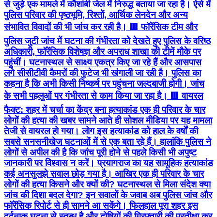
से जुड़े एक मामले में कौशांबी जेल में निरुद्ध बताया जा रहा है। ऐसे में
पुलिस परिवार की पृष्ठभूमि, रिश्तों, आर्थिक लेनदेन और अन्य
संभावित विवादों की भी जांच कर रही है। 🟥 फॉरेंसिक टीम और
पुलिस जुटी जांच में घटना की गंभीरता को देखते हुए पुलिस के वरिष्ठ
अधिकारी, फॉरेंसिक विशेषज्ञ और अपराध शाखा की टीमें मौके पर
पहुंचीं। घटनास्थल से साक्ष्य एकत्र किए जा रहे हैं और आसपास
लगे सीसीटीवी कैमरों की फुटेज भी खंगाली जा रही है। पुलिस का
कहना है कि अभी किसी निष्कर्ष पर पहुंचना जल्दबाजी होगी। जांच
के सभी पहलुओं पर गंभीरता से काम किया जा रहा है। 🟥 वायरल
फैक्ट: शहर में चर्चा का केंद्र बना हत्याकांड एक ही परिवार के चार
लोगों की हत्या की खबर सामने आते ही सोशल मीडिया पर यह मामला
तेजी से वायरल हो गया। लोग इस हत्याकांड को हाल के वर्षों की
सबसे सनसनीखेज घटनाओं में से एक बता रहे हैं। हालांकि पुलिस ने
लोगों से अपील की है कि जांच पूरी होने से पहले किसी भी अपुष्ट
जानकारी पर विश्वास न करें। प्रयागराज का यह सामूहिक हत्याकांड
कई अनसुलझे सवाल छोड़ गया है। आखिर एक ही परिवार के चार
लोगों की हत्या किसने और क्यों की? घटनास्थल से मिला संदेश क्या
जांच की दिशा बदल देगा? इन सवालों के जवाब अब पुलिस जांच और
फॉरेंसिक रिपोर्ट से ही सामने आ सकेंगे। फिलहाल पूरा शहर इस
दर्दनाक घटना से स्तब्ध है और दोषियों की गिरफ्तारी की प्रतीक्षा कर