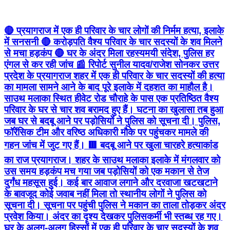
🔴 प्रयागराज में एक ही परिवार के चार लोगों की निर्मम हत्या, इलाके
में सनसनी 🔴 करोड़पति वैश्य परिवार के चार सदस्यों के शव मिलने
से मचा हड़कंप 🔴 घर के अंदर मिला रहस्यमयी संदेश, पुलिस हर
एंगल से कर रही जांच 📰 रिपोर्ट सुनील यादव/राजेश सोनकर उत्तर
प्रदेश के प्रयागराज शहर में एक ही परिवार के चार सदस्यों की हत्या
का मामला सामने आने के बाद पूरे इलाके में दहशत का माहौल है।
साउथ मलाका स्थित हीवेट रोड चौराहे के पास एक प्रतिष्ठित वैश्य
परिवार के घर से चार शव बरामद हुए हैं। घटना का खुलासा तब हुआ
जब घर से बदबू आने पर पड़ोसियों ने पुलिस को सूचना दी। पुलिस,
फॉरेंसिक टीम और वरिष्ठ अधिकारी मौके पर पहुंचकर मामले की
गहन जांच में जुट गए हैं। 🟥 बदबू आने पर खुला चारहरे हत्याकांड
का राज प्रयागराज। शहर के साउथ मलाका इलाके में मंगलवार को
उस समय हड़कंप मच गया जब पड़ोसियों को एक मकान से तेज
दुर्गंध महसूस हुई। कई बार आवाज लगाने और दरवाजा खटखटाने
के बावजूद कोई जवाब नहीं मिला तो स्थानीय लोगों ने पुलिस को
सूचना दी। सूचना पर पहुंची पुलिस ने मकान का ताला तोड़कर अंदर
प्रवेश किया। अंदर का दृश्य देखकर पुलिसकर्मी भी स्तब्ध रह गए।
घर के अलग-अलग हिस्सों में एक ही परिवार के चार सदस्यों के शव