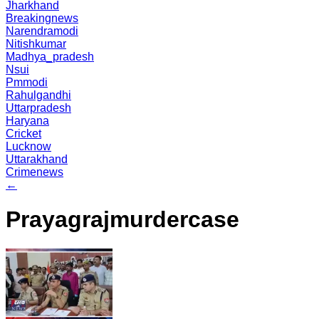
Jharkhand
Breakingnews
Narendramodi
Nitishkumar
Madhya_pradesh
Nsui
Pmmodi
Rahulgandhi
Uttarpradesh
Haryana
Cricket
Lucknow
Uttarakhand
Crimenews
←
Prayagrajmurdercase