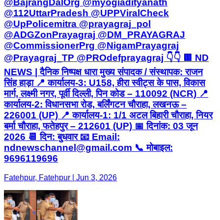
@BajrangDalOrg @myogiadityanath
@112UttarPradesh @UPPViralCheck
@UpPolicemitra @prayagraj_pol
@ADGZonPrayagraj @DM_PRAYAGRAJ
@CommissionerPrg @NigamPrayagraj
@Prayagraj_TP @PROdefprayagraj 👇👇 🟥 ND
NEWS | दैनिक निष्पक्ष धारा मुख्य संपादक / संस्थापक: राजन
सिंह हाड़ा 📍 कार्यालय-3: U158, हीरा स्वीट्स के पास, विकास
मार्ग, लक्ष्मी नगर, पूर्वी दिल्ली, पिन कोड – 110092 (NCR) 📍
कार्यालय-2: विधानसभा रोड, बर्लिंगटन चौराहा, लखनऊ –
226001 (UP) 📍 कार्यालय-1: 1/1 अटल बिहारी चौराहा, नियर
बर्मा चौराहा, फतेहपुर – 212601 (UP) 📅 दिनांक: 03 जून
2026 📆 दिन: बुधवार 📧 Email:
ndnewschannel@gmail.com 📞 मोबाइल:
9696119696
Fatehpur, Fatehpur | Jun 3, 2026