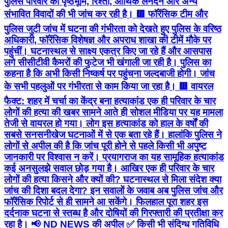
पुलिस परिवार की पृष्ठभूमि, रिश्तों, आर्थिक लेनदेन और अन्य
संभावित विवादों की भी जांच कर रही है। 🟥 फॉरेंसिक टीम और
पुलिस जुटी जांच में घटना की गंभीरता को देखते हुए पुलिस के वरिष्ठ
अधिकारी, फॉरेंसिक विशेषज्ञ और अपराध शाखा की टीमें मौके पर
पहुंचीं। घटनास्थल से साक्ष्य एकत्र किए जा रहे हैं और आसपास
लगे सीसीटीवी कैमरों की फुटेज भी खंगाली जा रही है। पुलिस का
कहना है कि अभी किसी निष्कर्ष पर पहुंचना जल्दबाजी होगी। जांच
के सभी पहलुओं पर गंभीरता से काम किया जा रहा है। 🟥 वायरल
फैक्ट: शहर में चर्चा का केंद्र बना हत्याकांड एक ही परिवार के चार
लोगों की हत्या की खबर सामने आते ही सोशल मीडिया पर यह मामला
तेजी से वायरल हो गया। लोग इस हत्याकांड को हाल के वर्षों की
सबसे सनसनीखेज घटनाओं में से एक बता रहे हैं। हालांकि पुलिस ने
लोगों से अपील की है कि जांच पूरी होने से पहले किसी भी अपुष्ट
जानकारी पर विश्वास न करें। प्रयागराज का यह सामूहिक हत्याकांड
कई अनसुलझे सवाल छोड़ गया है। आखिर एक ही परिवार के चार
लोगों की हत्या किसने और क्यों की? घटनास्थल से मिला संदेश क्या
जांच की दिशा बदल देगा? इन सवालों के जवाब अब पुलिस जांच और
फॉरेंसिक रिपोर्ट से ही सामने आ सकेंगे। फिलहाल पूरा शहर इस
दर्दनाक घटना से स्तब्ध है और दोषियों की गिरफ्तारी की प्रतीक्षा कर
रहा है। 📢 ND NEWS की अपील ✅ किसी भी संदिग्ध गतिविधि