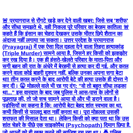
🚨 प्रयागराज से रोंगटे खड़े कर देने वाली खबर: जिसे सब 'शरीफ'
और सीधा समझते थे, वही निकला पूरे परिवार का बेरहम कातिल! 🚨
कहते हैं कि इंसान का चेहरा देखकर उसके भीतर छिपे शैतान का
अंदाजा नहीं लगाया जा सकता। उत्तर प्रदेश के प्रयागराज
(Prayagraj) में एक ऐसा दिल दहला देने वाला तिहरा हत्याकांड
(Triple Murder) सामने आया है, जिसने हर किसी को झकझोर
कर रख दिया है। एक ही हंसते-खेलते परिवार के माता-पिता और
सगी बहन की रात के अंधेरे में बेरहमी से हत्या कर दी गई, और कत्ल
करने वाला कोई बाहरी दुश्मन नहीं, बल्कि उनका अपना सगा बेटा
था! तीन कत्ल करने के बाद आरोपी बेटे की हत्या उसके ही दोस्त ने
कर दी। 🤫 मोहल्ले वाले भी रह गए दंग: "वो तो बहुत सीधा लड़का
था..." इस वारदात के बाद जब पुलिस ने आस-पास के लोगों से
पूछताछ की, तो जो सच सामने आया वो और भी डराने वाला है।
पड़ोसियों का कहना है कि: आरोपी बेटा बेहद शांत स्वभाव का था,
कभी किसी से फालतू बात नहीं करता था। पूरा मोहल्ला उसकी
शराफत की मिसाल देता था। लेकिन किसी को क्या पता था कि उस
शांत चेहरे के पीछे एक साइकोपैथ (Psychopath) दिमाग छिपा है,
जो अपनों को ही खत्म करने की साजिश रच रहा था। 🚔 पुलिस