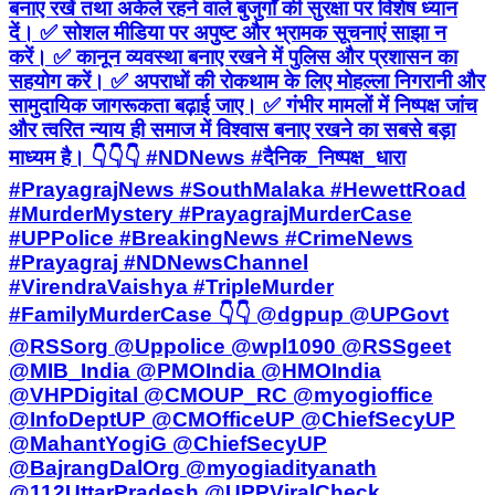
बनाए रखें तथा अकेले रहने वाले बुजुर्गों की सुरक्षा पर विशेष ध्यान
दें। ✅ सोशल मीडिया पर अपुष्ट और भ्रामक सूचनाएं साझा न
करें। ✅ कानून व्यवस्था बनाए रखने में पुलिस और प्रशासन का
सहयोग करें। ✅ अपराधों की रोकथाम के लिए मोहल्ला निगरानी और
सामुदायिक जागरूकता बढ़ाई जाए। ✅ गंभीर मामलों में निष्पक्ष जांच
और त्वरित न्याय ही समाज में विश्वास बनाए रखने का सबसे बड़ा
माध्यम है। 👇👇👇 #NDNews #दैनिक_निष्पक्ष_धारा
#PrayagrajNews #SouthMalaka #HewettRoad
#MurderMystery #PrayagrajMurderCase
#UPPolice #BreakingNews #CrimeNews
#Prayagraj #NDNewsChannel
#VirendraVaishya #TripleMurder
#FamilyMurderCase 👇👇 @dgpup @UPGovt
@RSSorg @Uppolice @wpl1090 @RSSgeet
@MIB_India @PMOIndia @HMOIndia
@VHPDigital @CMOUP_RC @myogioffice
@InfoDeptUP @CMOfficeUP @ChiefSecyUP
@MahantYogiG @ChiefSecyUP
@BajrangDalOrg @myogiadityanath
@112UttarPradesh @UPPViralCheck