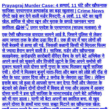
Prayagraj Murder Case: 4 हत्याएं, 11 घंटे और खौफनाक
साजिश! प्रयागराज हत्याकांड का बड़ा खुलासा | Crime News
रोंगटे खड़े कर देने वाली मर्डर मिस्ट्री: 4 लाशें, 11 घंटे का खूनी
खेल, हार्पिक से धोया खून और मृतक के कपड़े पहनकर भागा
कातिल! 😱🚨👇 उत्तर प्रदेश के प्रयागराज (साउथ मलाका) से
एक ऐसी खौफनाक वारदात सामने आई है, जिसने पुलिस से लेकर
आम जनता तक के होश उड़ा दिए हैं। एक ही घर में चार लोगों की
ऐसी बेरहमी से हत्या की गई, जिसकी कहानी किसी भी थ्रिलर फिल्म
से ज्यादा हैरान करने वाली है। साजिश, मर्डर और खौफनाक
क्लाइमेक्स: करोड़पति कारोबारी वीरेंद्र वैश्य के सगे बेटे अभिषेक ने
अपने कर्ज को चुकाने और तिजोरी लूटने के लिए अपने समोसे की
दुकान चलाने वाले दोस्त सनी गुप्ता के साथ मिलकर खूनी साजिश
रची। दोनों ने मिलकर बुजुर्ग माता-पिता और बहन को लोहे की रॉड से
मौत के घाट उतार दिया और 2 करोड़ के जेवरात लूट लिए। लेकिन
इसके बाद जो हुआ वो आपको सन्न कर देगा! पैसों और जेवरात के
बंटवारे को लेकर दोनों दोस्तों में विवाद हो गया और लालच में आकर
दोस्त सनी ने इस पूरी साजिश के मास्टरमाइंड (सगे बेटे अभिषेक)
को भी मार डाला। यानी जो बेटा अपनों का कातिल बना, वो खुद
अपने दोस्त के हाथों मारा गया! सबूत मिटाने का खौफनाक खेल: