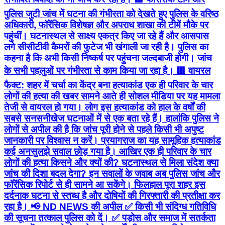
पुलिस जुटी जांच में घटना की गंभीरता को देखते हुए पुलिस के वरिष्ठ
अधिकारी, फॉरेंसिक विशेषज्ञ और अपराध शाखा की टीमें मौके पर
पहुंचीं। घटनास्थल से साक्ष्य एकत्र किए जा रहे हैं और आसपास
लगे सीसीटीवी कैमरों की फुटेज भी खंगाली जा रही है। पुलिस का
कहना है कि अभी किसी निष्कर्ष पर पहुंचना जल्दबाजी होगी। जांच
के सभी पहलुओं पर गंभीरता से काम किया जा रहा है। 🟥 वायरल
फैक्ट: शहर में चर्चा का केंद्र बना हत्याकांड एक ही परिवार के चार
लोगों की हत्या की खबर सामने आते ही सोशल मीडिया पर यह मामला
तेजी से वायरल हो गया। लोग इस हत्याकांड को हाल के वर्षों की
सबसे सनसनीखेज घटनाओं में से एक बता रहे हैं। हालांकि पुलिस ने
लोगों से अपील की है कि जांच पूरी होने से पहले किसी भी अपुष्ट
जानकारी पर विश्वास न करें। प्रयागराज का यह सामूहिक हत्याकांड
कई अनसुलझे सवाल छोड़ गया है। आखिर एक ही परिवार के चार
लोगों की हत्या किसने और क्यों की? घटनास्थल से मिला संदेश क्या
जांच की दिशा बदल देगा? इन सवालों के जवाब अब पुलिस जांच और
फॉरेंसिक रिपोर्ट से ही सामने आ सकेंगे। फिलहाल पूरा शहर इस
दर्दनाक घटना से स्तब्ध है और दोषियों की गिरफ्तारी की प्रतीक्षा कर
रहा है। 📢 ND NEWS की अपील ✅ किसी भी संदिग्ध गतिविधि
की सूचना तत्काल पुलिस को दें। ✅ पड़ोस और समाज में सतर्कता