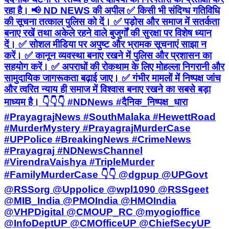
रहा है। 📢 ND NEWS की अपील ✅ किसी भी संदिग्ध गतिविधि
की सूचना तत्काल पुलिस को दें। ✅ पड़ोस और समाज में सतर्कता
बनाए रखें तथा अकेले रहने वाले बुजुर्गों की सुरक्षा पर विशेष ध्यान
दें। ✅ सोशल मीडिया पर अपुष्ट और भ्रामक सूचनाएं साझा न
करें। ✅ कानून व्यवस्था बनाए रखने में पुलिस और प्रशासन का
सहयोग करें। ✅ अपराधों की रोकथाम के लिए मोहल्ला निगरानी और
सामुदायिक जागरूकता बढ़ाई जाए। ✅ गंभीर मामलों में निष्पक्ष जांच
और त्वरित न्याय ही समाज में विश्वास बनाए रखने का सबसे बड़ा
माध्यम है। 👇👇👇 #NDNews #दैनिक_निष्पक्ष_धारा
#PrayagrajNews #SouthMalaka #HewettRoad
#MurderMystery #PrayagrajMurderCase
#UPPolice #BreakingNews #CrimeNews
#Prayagraj #NDNewsChannel
#VirendraVaishya #TripleMurder
#FamilyMurderCase 👇👇 @dgpup @UPGovt
@RSSorg @Uppolice @wpl1090 @RSSgeet
@MIB_India @PMOIndia @HMOIndia
@VHPDigital @CMOUP_RC @myogioffice
@InfoDeptUP @CMOfficeUP @ChiefSecyUP