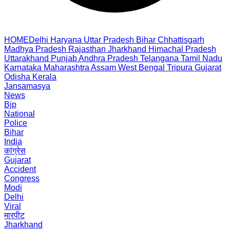
HOME
Delhi
Haryana
Uttar Pradesh
Bihar
Chhattisgarh
Madhya Pradesh
Rajasthan
Jharkhand
Himachal Pradesh
Uttarakhand
Punjab
Andhra Pradesh
Telangana
Tamil Nadu
Karnataka
Maharashtra
Assam
West Bengal
Tripura
Gujarat
Odisha
Kerala
Jansamasya
News
Bjp
National
Police
Bihar
India
कांग्रेस
Gujarat
Accident
Congress
Modi
Delhi
Viral
मारपीट
Jharkhand