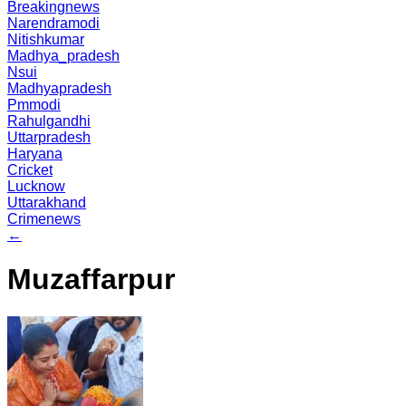
Breakingnews
Narendramodi
Nitishkumar
Madhya_pradesh
Nsui
Madhyapradesh
Pmmodi
Rahulgandhi
Uttarpradesh
Haryana
Cricket
Lucknow
Uttarakhand
Crimenews
←
Muzaffarpur