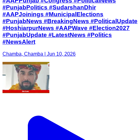
#AAPPunjab #Congress #PoliticalNews
#PunjabPolitics #SudarshanDhir
#AAPJoinings #MunicipalElections
#PunjabNews #BreakingNews #PoliticalUpdate
#HoshiarpurNews #AAPWave #Election2027
#PunjabUpdate #LatestNews #Politics
#NewsAlert
Chamba, Chamba | Jun 10, 2026