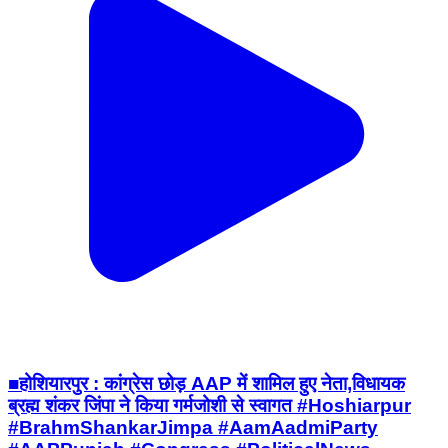
■होशियारपुर : कांग्रेस छोड़ AAP में शामिल हुए नेता,विधायक
ब्रह्म शंकर जिंपा ने किया गर्मजोशी से स्वागत #Hoshiarpur
#BrahmShankarJimpa #AamAadmiParty