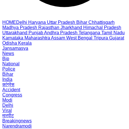
HOME
Delhi
Haryana
Uttar Pradesh
Bihar
Chhattisgarh
Madhya Pradesh
Rajasthan
Jharkhand
Himachal Pradesh
Uttarakhand
Punjab
Andhra Pradesh
Telangana
Tamil Nadu
Karnataka
Maharashtra
Assam
West Bengal
Tripura
Gujarat
Odisha
Kerala
Jansamasya
News
Bjp
National
Police
Bihar
India
कांग्रेस
Accident
Congress
Modi
Delhi
Viral
मारपीट
Breakingnews
Narendramodi