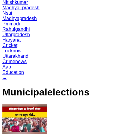
Nitishkumar
Madhya_pradesh
Nsui
Madhyapradesh
Pmmodi
Rahulgandhi
Uttarpradesh
Haryana
Cricket
Lucknow
Uttarakhand
Crimenews
Aap
Education
←
Municipalelections