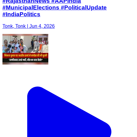
#RajasthanNews #AAPIndia
#MunicipalElections #PoliticalUpdate
#IndiaPolitics
Tonk, Tonk | Jun 4, 2026