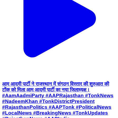
आम आदमी पार्टी ने राजस्थान में संगठन विस्तार की शुरुआत की
टोंक को मिला आम आदमी पार्टी का नया जिलाध्यक्ष।
#AamAadmiParty #AAPRajasthan #TonkNews
#NadeemKhan #TonkDistrictPresident
#RajasthanPolitics #AAPTonk #PoliticalNews
#LocalNews #BreakingNews #TonkUpdates