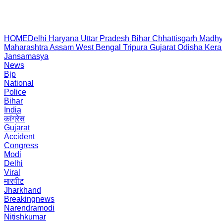
HOME
Delhi
Haryana
Uttar Pradesh
Bihar
Chhattisgarh
Madhy
Maharashtra
Assam
West Bengal
Tripura
Gujarat
Odisha
Kera
Jansamasya
News
Bjp
National
Police
Bihar
India
कांग्रेस
Gujarat
Accident
Congress
Modi
Delhi
Viral
मारपीट
Jharkhand
Breakingnews
Narendramodi
Nitishkumar