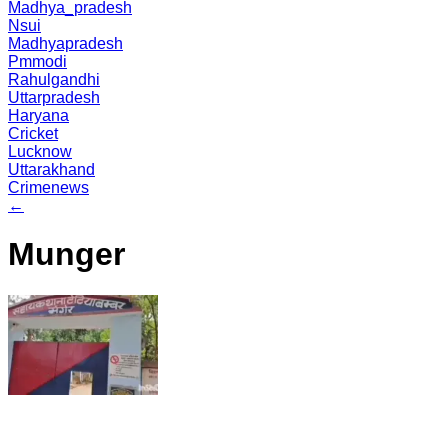
Madhya_pradesh
Nsui
Madhyapradesh
Pmmodi
Rahulgandhi
Uttarpradesh
Haryana
Cricket
Lucknow
Uttarakhand
Crimenews
←
Munger