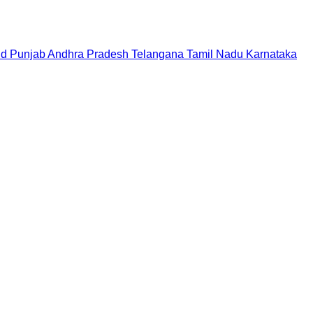
nd
Punjab
Andhra Pradesh
Telangana
Tamil Nadu
Karnataka