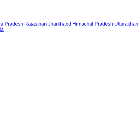
a Pradesh
Rajasthan
Jharkhand
Himachal Pradesh
Uttarakha
la