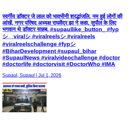
स्वर्गीय डॉक्टर जे लाल को भावभीनी श्रद्धांजलि, नम हुई लोगों की
आंखें, नगर परिषद अध्यक्ष राघवेंद्र झा ने कहा, सुपौल के लिए
भगवान थे डॉक्टर साहब, #supaullike_button_ #fyp
シ゚viralシ #viralreelsシ #viralreels
#viralreelschallenge #fypシ
#BiharDevelopment #supaul_bihar
#SupaulNews #viralvideochallenge #doctor
#doctorlife #doctorvisit #DoctorWho #IMA
Supaul, Supaul | Jul 1, 2026