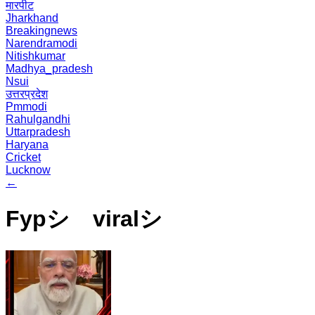
मारपीट
Jharkhand
Breakingnews
Narendramodi
Nitishkumar
Madhya_pradesh
Nsui
उत्तरप्रदेश
Pmmodi
Rahulgandhi
Uttarpradesh
Haryana
Cricket
Lucknow
←
Fypシ゚viralシ