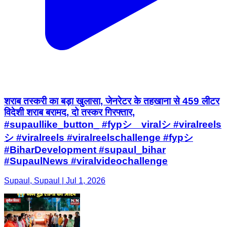
शराब तस्करी का बड़ा खुलासा, जेनरेटर के तहखाना से 459 लीटर
विदेशी शराब बरामद, दो तस्कर गिरफ्तार,
#supaullike_button_ #fypシ゚viralシ #viralreels
シ #viralreels #viralreelschallenge #fypシ
#BiharDevelopment #supaul_bihar
#SupaulNews #viralvideochallenge
Supaul, Supaul | Jul 1, 2026