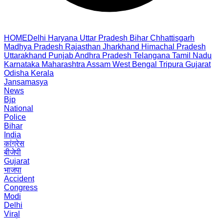
HOME
Delhi
Haryana
Uttar Pradesh
Bihar
Chhattisgarh
Madhya Pradesh
Rajasthan
Jharkhand
Himachal Pradesh
Uttarakhand
Punjab
Andhra Pradesh
Telangana
Tamil Nadu
Karnataka
Maharashtra
Assam
West Bengal
Tripura
Gujarat
Odisha
Kerala
Jansamasya
News
Bjp
National
Police
Bihar
India
कांग्रेस
बीजेपी
Gujarat
भाजपा
Accident
Congress
Modi
Delhi
Viral