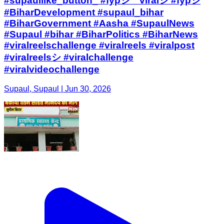
#supaullike_button_ #fypシ゚viralシ #fypシ
#BiharDevelopment #supaul_bihar
#BiharGovernment #Aasha #SupaulNews
#Supaul #bihar #BiharPolitics #BiharNews
#viralreelschallenge #viralreels #viralpost
#viralreelsシ #viralchallenge
#viralvideochallenge
Supaul, Supaul | Jun 30, 2026