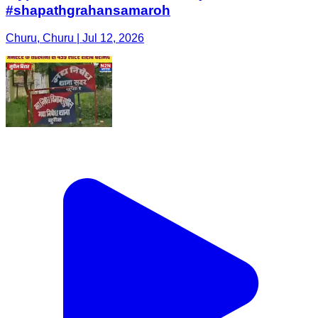
#shapathgrahansamaroh
Churu, Churu | Jul 12, 2026