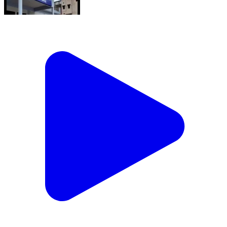
मां से झगड़ा कर निकली किशोरी से रेप:पानीपत में झांसा देकर अपनी
बहन के घर ले गया प्रेमी, जबरन संबंध बनाए . . .#viral #fyp
シ゚ #fypシ゚viralシ