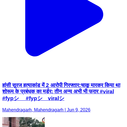
हांसी सूरज हत्याकांड में 2 आरोपी गिरफ्तार:चाकू मारकर किया था
शोरूम के प्रबंधक का मर्डर; तीन अन्य अभी भी फरार #viral
#fypシ゚ #fypシ゚viralシ
Mahendragarh, Mahendragarh | Jun 9, 2026