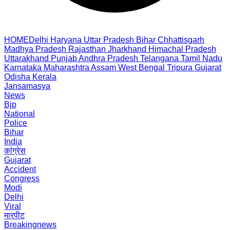
HOME
Delhi
Haryana
Uttar Pradesh
Bihar
Chhattisgarh
Madhya Pradesh
Rajasthan
Jharkhand
Himachal Pradesh
Uttarakhand
Punjab
Andhra Pradesh
Telangana
Tamil Nadu
Karnataka
Maharashtra
Assam
West Bengal
Tripura
Gujarat
Odisha
Kerala
Jansamasya
News
Bjp
National
Police
Bihar
India
कांग्रेस
Gujarat
Accident
Congress
Modi
Delhi
Viral
मारपीट
Breakingnews