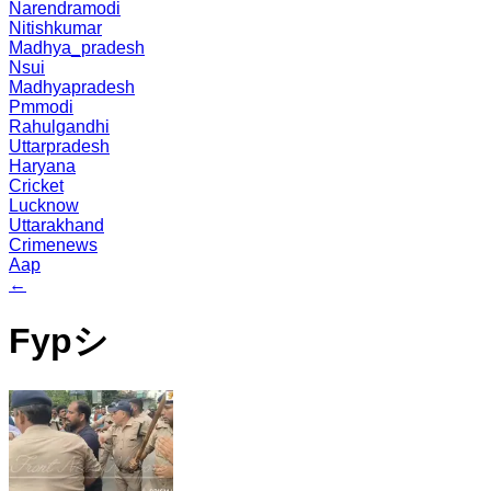
Narendramodi
Nitishkumar
Madhya_pradesh
Nsui
Madhyapradesh
Pmmodi
Rahulgandhi
Uttarpradesh
Haryana
Cricket
Lucknow
Uttarakhand
Crimenews
Aap
←
Fypシ゚