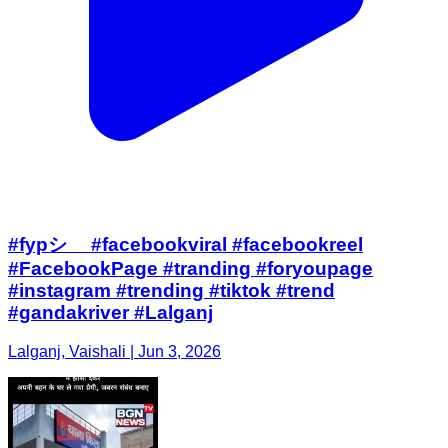
#fypシ゚ #facebookviral #facebookreel
#FacebookPage #tranding #foryoupage
#instagram #trending #tiktok #trend
#gandakriver #Lalganj
Lalganj, Vaishali | Jun 3, 2026