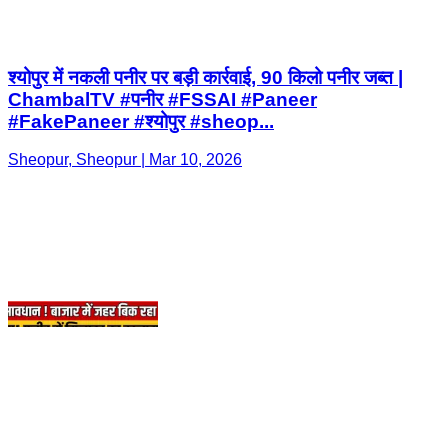
#FakePaneer #श्योपुर #sheop...
Sheopur, Sheopur | Mar 10, 2026