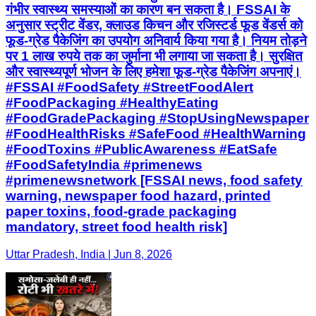
गंभीर स्वास्थ्य समस्याओं का कारण बन सकता है। FSSAI के
अनुसार स्ट्रीट वेंडर, क्लाउड किचन और रजिस्टर्ड फूड वेंडर्स को
फूड-ग्रेड पैकेजिंग का उपयोग अनिवार्य किया गया है। नियम तोड़ने
पर 1 लाख रुपये तक का जुर्माना भी लगाया जा सकता है। सुरक्षित
और स्वास्थ्यपूर्ण भोजन के लिए हमेशा फूड-ग्रेड पैकेजिंग अपनाएं।
#FSSAI #FoodSafety #StreetFoodAlert
#FoodPackaging #HealthyEating
#FoodGradePackaging #StopUsingNewspaper
#FoodHealthRisks #SafeFood #HealthWarning
#FoodToxins #PublicAwareness #EatSafe
#FoodSafetyIndia #primenews
#primenewsnetwork [FSSAI news, food safety
warning, newspaper food hazard, printed
paper toxins, food-grade packaging
mandatory, street food health risk]
Uttar Pradesh, India | Jun 8, 2026