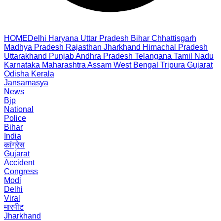
HOME
Delhi
Haryana
Uttar Pradesh
Bihar
Chhattisgarh
Madhya Pradesh
Rajasthan
Jharkhand
Himachal Pradesh
Uttarakhand
Punjab
Andhra Pradesh
Telangana
Tamil Nadu
Karnataka
Maharashtra
Assam
West Bengal
Tripura
Gujarat
Odisha
Kerala
Jansamasya
News
Bjp
National
Police
Bihar
India
कांग्रेस
Gujarat
Accident
Congress
Modi
Delhi
Viral
मारपीट
Jharkhand