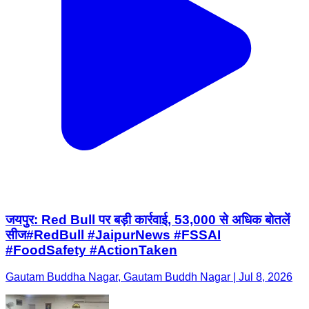
जयपुर: Red Bull पर बड़ी कार्रवाई, 53,000 से अधिक बोतलें
सीज ​#RedBull #JaipurNews #FSSAI
#FoodSafety #ActionTaken
Gautam Buddha Nagar, Gautam Buddh Nagar | Jul 8, 2026