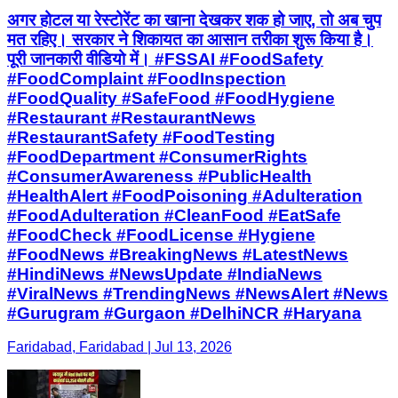
अगर होटल या रेस्टोरेंट का खाना देखकर शक हो जाए, तो अब चुप
मत रहिए। सरकार ने शिकायत का आसान तरीका शुरू किया है।
पूरी जानकारी वीडियो में। #FSSAI #FoodSafety
#FoodComplaint #FoodInspection
#FoodQuality #SafeFood #FoodHygiene
#Restaurant #RestaurantNews
#RestaurantSafety #FoodTesting
#FoodDepartment #ConsumerRights
#ConsumerAwareness #PublicHealth
#HealthAlert #FoodPoisoning #Adulteration
#FoodAdulteration #CleanFood #EatSafe
#FoodCheck #FoodLicense #Hygiene
#FoodNews #BreakingNews #LatestNews
#HindiNews #NewsUpdate #IndiaNews
#ViralNews #TrendingNews #NewsAlert #News
#Gurugram #Gurgaon #DelhiNCR #Haryana
Faridabad, Faridabad | Jul 13, 2026