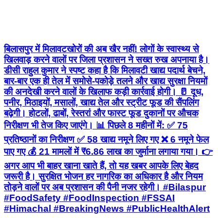
बिलासपुर में मिलावटखोरों की अब खैर नहीं! लोगों के स्वास्थ्य से
खिलवाड़ करने वालों पर जिला प्रशासन ने सख्त रुख अपनाया है।
डीसी राहुल कुमार ने स्पष्ट कहा है कि मिलावटी खाद्य पदार्थ बेचने,
बार-बार एक ही तेल में समोसे-पकोड़े तलने और खाद्य सुरक्षा नियमों
की अनदेखी करने वालों के खिलाफ कड़ी कार्रवाई होगी। 🥛 दूध,
पनीर, मिठाइयों, मसालों, खाद्य तेल और स्ट्रीट फूड की सैंपलिंग
बढ़ेगी। होटलों, ढाबों, रेस्तरां और फास्ट फूड दुकानों पर औचक
निरीक्षण भी तेज किए जाएंगे। 📊 पिछले 8 महीनों में: ✅ 75
प्रतिष्ठानों का निरीक्षण ✅ 58 खाद्य नमूने लिए गए ❌ 6 नमूने फेल
पाए गए 💰 21 मामलों में ₹6.86 लाख का जुर्माना लगाया गया। 👉
अगर आप भी बाहर खाना खाते हैं, तो यह खबर आपके लिए बेहद
जरूरी है। सुरक्षित भोजन हर नागरिक का अधिकार है और नियम
तोड़ने वालों पर अब प्रशासन की पैनी नजर रहेगी। #Bilaspur
#FoodSafety #FoodInspection #FSSAI
#Himachal #BreakingNews #PublicHealthAlert