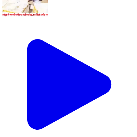
श्योपुर में नकली पनीर पर बड़ी कार्रवाई, 90 किलो पनीर जब्त |
ChambalTV #पनीर #FSSAI #Paneer