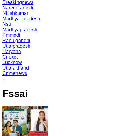
Breakingnews
Narendramodi
Nitishkumar
Madhya_pradesh
Nsui
Madhyapradesh
Pmmodi
Rahulgandhi
Uttarpradesh
Haryana
Cricket
Lucknow
Uttarakhand
Crimenews
←
Fssai