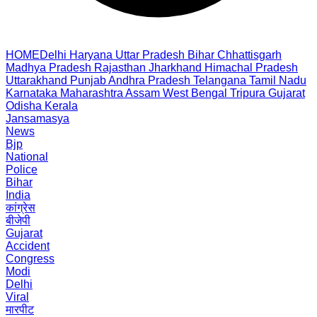
HOME
Delhi
Haryana
Uttar Pradesh
Bihar
Chhattisgarh
Madhya Pradesh
Rajasthan
Jharkhand
Himachal Pradesh
Uttarakhand
Punjab
Andhra Pradesh
Telangana
Tamil Nadu
Karnataka
Maharashtra
Assam
West Bengal
Tripura
Gujarat
Odisha
Kerala
Jansamasya
News
Bjp
National
Police
Bihar
India
कांग्रेस
बीजेपी
Gujarat
Accident
Congress
Modi
Delhi
Viral
मारपीट