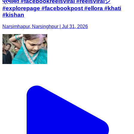
प्रभावित #facebookreelsviral #reelsviralシ
#explorepage #facebookpost #ellora #khati
#kishan
Narsimhapur, Narsinghpur | Jul 31, 2026