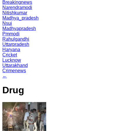
Breakingnews
Narendramodi
Nitishkumar
Madhya_pradesh
Nsui
Madhyapradesh
Pmmodi
Rahulgandhi
Uttarpradesh
Haryana
Cricket
Lucknow
Uttarakhand
Crimenews
←
Drug