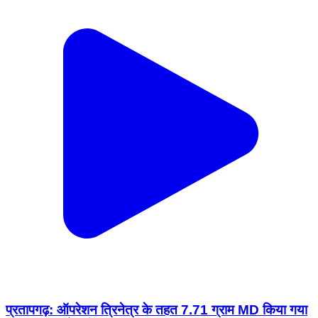
प्रतापगढ़: ऑपरेशन त्रिनेत्र के तहत 7.71 ग्राम MD किया गया