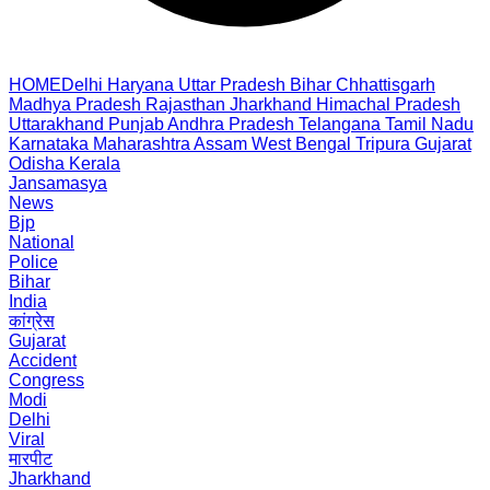
HOME
Delhi
Haryana
Uttar Pradesh
Bihar
Chhattisgarh
Madhya Pradesh
Rajasthan
Jharkhand
Himachal Pradesh
Uttarakhand
Punjab
Andhra Pradesh
Telangana
Tamil Nadu
Karnataka
Maharashtra
Assam
West Bengal
Tripura
Gujarat
Odisha
Kerala
Jansamasya
News
Bjp
National
Police
Bihar
India
कांग्रेस
Gujarat
Accident
Congress
Modi
Delhi
Viral
मारपीट
Jharkhand