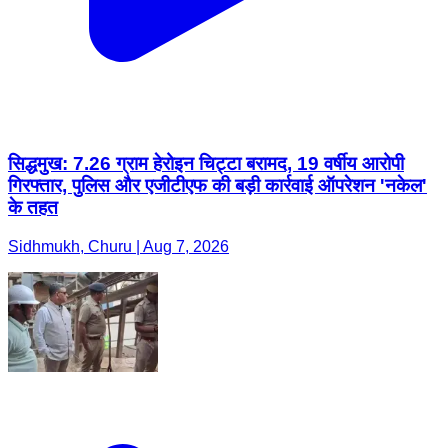
सिद्धमुख: 7.26 ग्राम हेरोइन चिट्टा बरामद, 19 वर्षीय आरोपी
गिरफ्तार, पुलिस और एजीटीएफ की बड़ी कार्रवाई ऑपरेशन 'नकेल'
के तहत
Sidhmukh, Churu | Aug 7, 2026