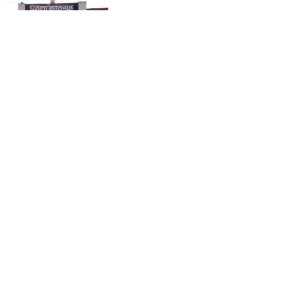
हनुमानगढ़: हनुमानगढ़ जिला जेल में प्याज के कट्टों में हेरोइन
चिट्टा सप्लाई करने के मामले में पुलिस ने एक व्यक्ति को किया
गिरफ्तार
Hanumangarh, Hanumangarh | Aug 7, 2026