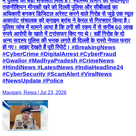
में पुलिस को बड़ी सफलता मिली है। स्वास्थ्य विभाग की सेवानिवृत्त
तकनीशियन मीनाक्षी खरे को दिल्ली पुलिस और सीबीआई का
अधिकारी बनकर डिजिटल अरेस्ट करने वाले गिरोह से जुड़े एक म्यूल
अकाउंट संचालक को क्राइम ब्रांच ने केरल से गिरफ्तार किया है।
पुलिस जांच में सामने आया है कि ठगी की रकम में से करीब 60 लाख
रुपये आरोपी के खाते में ट्रांसफर किए गए थे। वहीं गिरोह के दो
अन्य सदस्य पुलिस की भनक लगते ही दिल्ली के रास्ते नेपाल फरार
हो गए। आइए देखते हैं पूरी रिपोर्ट। #BreakingNews
#CyberCrime #DigitalArrest #CyberFraud
#Gwalior #MadhyaPradesh #CrimeNews
#HindiNews #LatestNews #IndiaHeadline24
#CyberSecurity #ScamAlert #ViralNews
#NewsUpdate #Police
Mauganj, Rewa | Jul 23, 2026