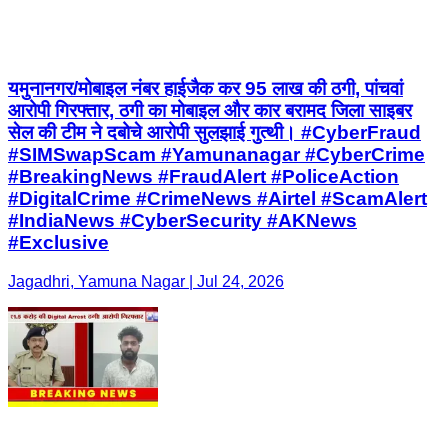
यमुनानगर/मोबाइल नंबर हाईजैक कर 95 लाख की ठगी, पांचवां
आरोपी गिरफ्तार, ठगी का मोबाइल और कार बरामद जिला साइबर
सेल की टीम ने दबोचे आरोपी सुलझाई गुत्थी। #CyberFraud
#SIMSwapScam #Yamunanagar #CyberCrime
#BreakingNews #FraudAlert #PoliceAction
#DigitalCrime #CrimeNews #Airtel #ScamAlert
#IndiaNews #CyberSecurity #AKNews
#Exclusive
Jagadhri, Yamuna Nagar | Jul 24, 2026