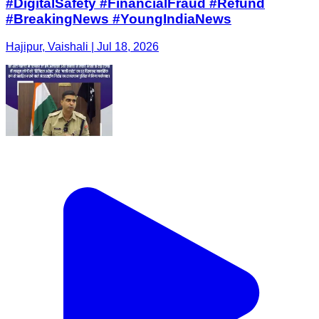
#DigitalSafety #FinancialFraud #Refund
#BreakingNews #YoungIndiaNews
Hajipur, Vaishali | Jul 18, 2026