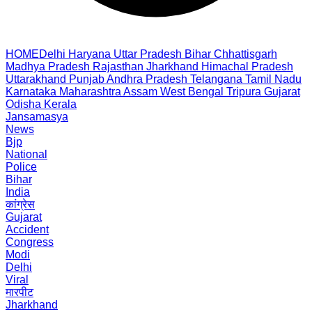
HOME
Delhi
Haryana
Uttar Pradesh
Bihar
Chhattisgarh
Madhya Pradesh
Rajasthan
Jharkhand
Himachal Pradesh
Uttarakhand
Punjab
Andhra Pradesh
Telangana
Tamil Nadu
Karnataka
Maharashtra
Assam
West Bengal
Tripura
Gujarat
Odisha
Kerala
Jansamasya
News
Bjp
National
Police
Bihar
India
कांग्रेस
Gujarat
Accident
Congress
Modi
Delhi
Viral
मारपीट
Jharkhand