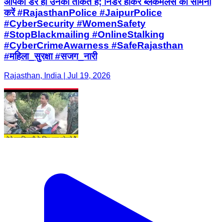
आपका डर ही उनकी ताकत है; निडर होकर ब्लैकमेलर्स का सामना
करें #RajasthanPolice #JaipurPolice
#CyberSecurity #WomenSafety
#StopBlackmailing #OnlineStalking
#CyberCrimeAwarness #SafeRajasthan
#महिला_सुरक्षा #सजग_नारी
Rajasthan, India | Jul 19, 2026