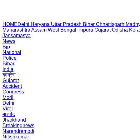
HOME
Delhi
Haryana
Uttar Pradesh
Bihar
Chhattisgarh
Madhy
Maharashtra
Assam
West Bengal
Tripura
Gujarat
Odisha
Kera
Jansamasya
News
Bjp
National
Police
Bihar
India
कांग्रेस
Gujarat
Accident
Congress
Modi
Delhi
Viral
मारपीट
Jharkhand
Breakingnews
Narendramodi
Nitishkumar