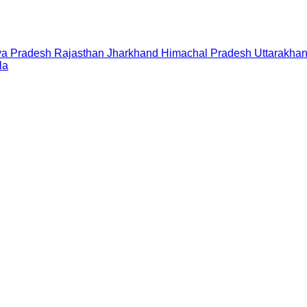
a Pradesh
Rajasthan
Jharkhand
Himachal Pradesh
Uttarakha
la