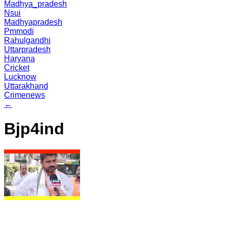
Madhya_pradesh
Nsui
Madhyapradesh
Pmmodi
Rahulgandhi
Uttarpradesh
Haryana
Cricket
Lucknow
Uttarakhand
Crimenews
←
Bjp4ind