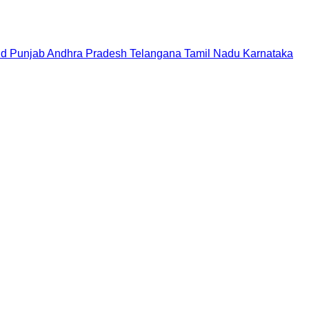
nd
Punjab
Andhra Pradesh
Telangana
Tamil Nadu
Karnataka