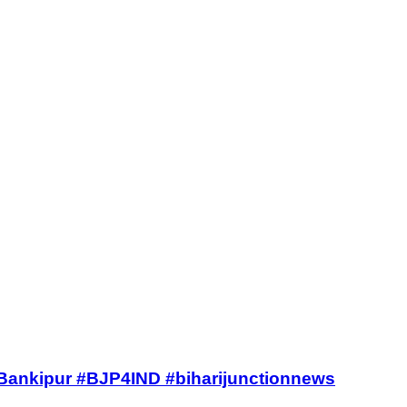
ा दावा। #Bankipur #BJP4IND #biharijunctionnews