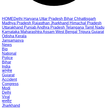
HOME
Delhi
Haryana
Uttar Pradesh
Bihar
Chhattisgarh
Madhya Pradesh
Rajasthan
Jharkhand
Himachal Pradesh
Uttarakhand
Punjab
Andhra Pradesh
Telangana
Tamil Nadu
Karnataka
Maharashtra
Assam
West Bengal
Tripura
Gujarat
Odisha
Kerala
Jansamasya
News
Bjp
National
Police
Bihar
India
कांग्रेस
Gujarat
Accident
Congress
Modi
Delhi
Viral
मारपीट
Jharkhand