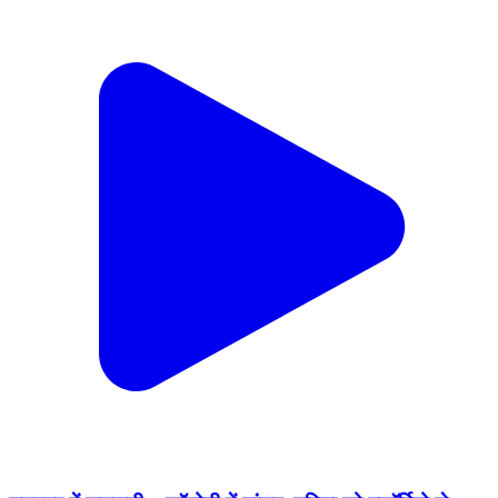
उदयपुर में सनसनी... कॉलोनी में तांडव, महिला को स्कॉर्पियो से
कुचल डाला!
Badgaon, Udaipur | Aug 7, 2026