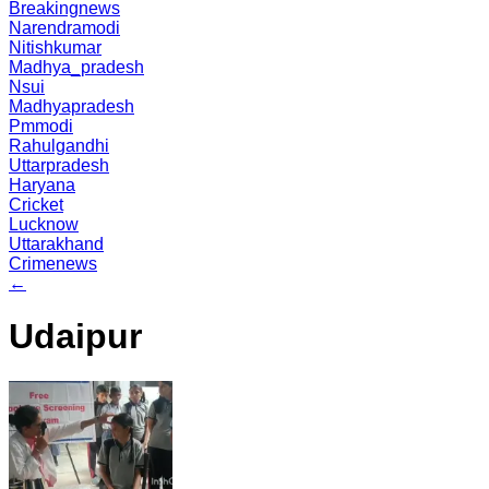
Breakingnews
Narendramodi
Nitishkumar
Madhya_pradesh
Nsui
Madhyapradesh
Pmmodi
Rahulgandhi
Uttarpradesh
Haryana
Cricket
Lucknow
Uttarakhand
Crimenews
←
Udaipur