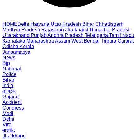
HOME
Delhi
Haryana
Uttar Pradesh
Bihar
Chhattisgarh
Madhya Pradesh
Rajasthan
Jharkhand
Himachal Pradesh
Uttarakhand
Punjab
Andhra Pradesh
Telangana
Tamil Nadu
Karnataka
Maharashtra
Assam
West Bengal
Tripura
Gujarat
Odisha
Kerala
Jansamasya
News
Bjp
National
Police
Bihar
India
कांग्रेस
Gujarat
Accident
Congress
Modi
Delhi
Viral
मारपीट
Jharkhand