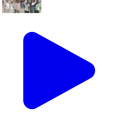
गुन्नौर: गांव रानीगंज में मुख्य मार्ग पर जलभराव और कीचड़ से
परेशान ग्रामीणों ने प्रदर्शन कर समाधान की मांग उठाई
#jansamasya