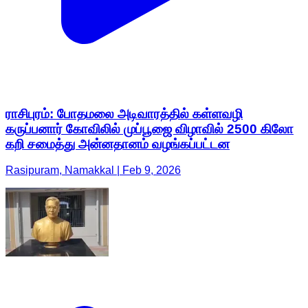
ராசிபுரம்: போதமலை அடிவாரத்தில் கள்ளவழி
கருப்பனார் கோவிலில் முப்பூஜை விழாவில் 2500 கிலோ
கறி சமைத்து அன்னதானம் வழங்கப்பட்டன
Rasipuram, Namakkal | Feb 9, 2026