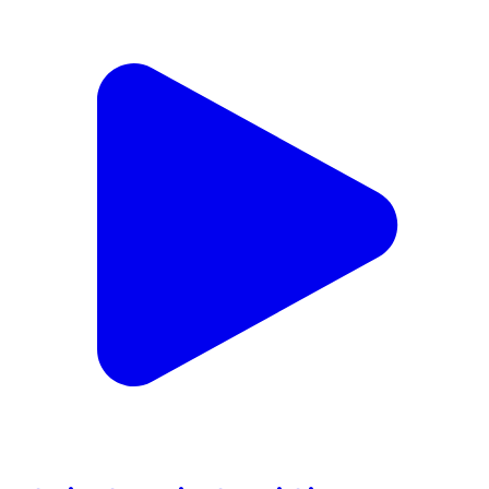
ராசிபுரம்: புதிய பேருந்து நிலையத்தில் தவெக
பொதுமக்களுக்கு விசில் சின்னம் வழங்கி
கொண்டாடினர்
Rasipuram, Namakkal | Jan 28, 2026