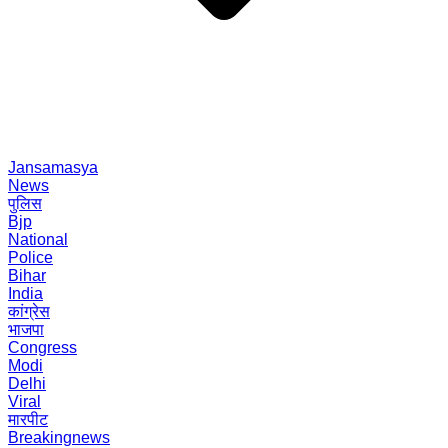
Jansamasya
News
पुलिस
Bjp
National
Police
Bihar
India
कांग्रेस
भाजपा
Congress
Modi
Delhi
Viral
मारपीट
Breakingnews