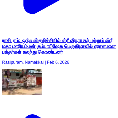
ராசிபுரம்: ஒடுவன்குறிச்சியில் ஸ்ரீ விநாயகர் மற்றும் ஸ்ரீ
மகா மாரியம்மன் கும்பாபிஷேக பெருவிழாவில் ஏராளமான
பக்தர்கள் கலந்து கொண்டனர்
Rasipuram, Namakkal | Feb 6, 2026