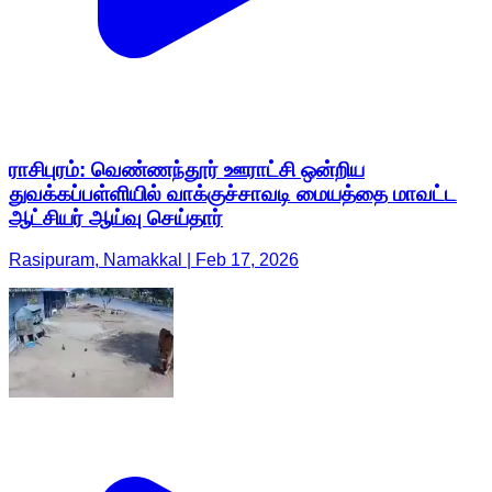
ராசிபுரம்: வெண்ணந்தூர் ஊராட்சி ஒன்றிய
துவக்கப்பள்ளியில் வாக்குச்சாவடி மையத்தை மாவட்ட
ஆட்சியர் ஆய்வு செய்தார்
Rasipuram, Namakkal | Feb 17, 2026