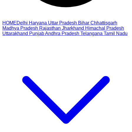
HOME
Delhi
Haryana
Uttar Pradesh
Bihar
Chhattisgarh
Madhya Pradesh
Rajasthan
Jharkhand
Himachal Pradesh
Uttarakhand
Punjab
Andhra Pradesh
Telangana
Tamil Nadu