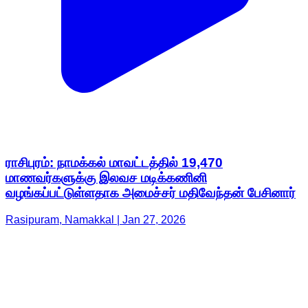
ராசிபுரம்: நாமக்கல் மாவட்டத்தில் 19,470
மாணவர்களுக்கு இலவச மடிக்கணினி
வழங்கப்பட்டுள்ளதாக அமைச்சர் மதிவேந்தன் பேசினார்
Rasipuram, Namakkal | Jan 27, 2026