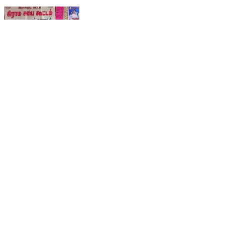
ராசிபுரம்: அரசபாளையத்தில் நடைபெற்ற கிராம சபை
கூட்டத்தில் திமுக எம்பி ராஜேஷ்குமார் பங்கேற்றார்
Rasipuram, Namakkal | Jan 26, 2026