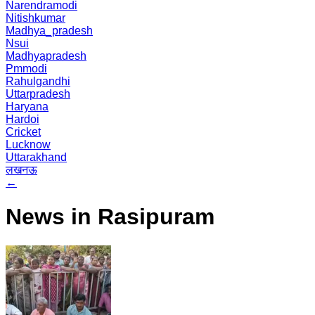
Narendramodi
Nitishkumar
Madhya_pradesh
Nsui
Madhyapradesh
Pmmodi
Rahulgandhi
Uttarpradesh
Haryana
Hardoi
Cricket
Lucknow
Uttarakhand
लखनऊ
←
News in Rasipuram