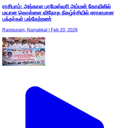
ராசிபுரம்: அங்காள பரமேஸ்வரி அம்மன் கோவிலில்
மயான கொள்ளை விநோத நிகழ்ச்சியில் ஏராளமான
பக்தர்கள் பங்கேற்றனர்
Rasipuram, Namakkal | Feb 20, 2026