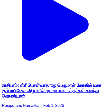
ராசிபுரம்: ஸ்ரீ பொன்வரதராஜ பெருமாள் கோவில் மகா
கும்பாபிஷேக விழாவில் ஏராளமான பக்தர்கள் கலந்து
கொண்டனர்
Rasipuram, Namakkal | Feb 1, 2026