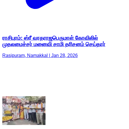
ராசிபுரம்: ஸ்ரீ வரதராஜபெருமாள் கோவிலில்
முதலமைச்சர் மனைவி சாமி தரிசனம் செய்தார்
Rasipuram, Namakkal | Jan 28, 2026