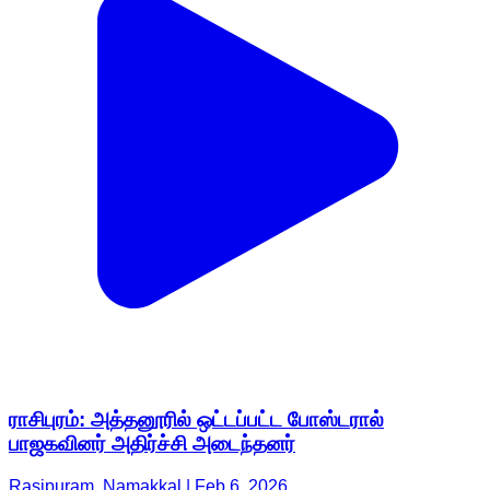
ராசிபுரம்: அத்தனூரில் ஒட்டப்பட்ட போஸ்டரால்
பாஜகவினர் அதிர்ச்சி அடைந்தனர்
Rasipuram, Namakkal | Feb 6, 2026