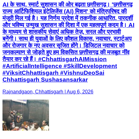
AI के साथ, स्मार्ट सुशासन की ओर बढ़ता छत्तीसगढ़। 'छत्तीसगढ़
राज्य आर्टिफिशियल इंटेलिजेंस (AI) मिशन' को मंत्रिपरिषद की
मंजूरी मिल गई है। यह निर्णय प्रदेश में तकनीक आधारित, पारदर्शी
और भविष्य उन्मुख सुशासन की दिशा में एक महत्वपूर्ण कदम है। AI
के माध्यम से शासकीय सेवाएं अधिक तेज़, सरल और प्रभावी
बनेंगी। साथ ही युवाओं के लिए कौशल विकास, नवाचार, स्टार्टअप
और रोजगार के नए अवसर सृजित होंगे। डिजिटल नवाचार को
जनकल्याण से जोड़ते हुए हम विकसित छत्तीसगढ़ की मजबूत नींव
तैयार कर रहे हैं। #ChhattisgarhAIMission
#ArtificialIntelligence #SkillDevelopment
#ViksitChhattisgarh #VishnuDeoSai
Chhattisgarh Sushasansarkar
Rajnandgaon, Chhattisgarh | Aug 6, 2026