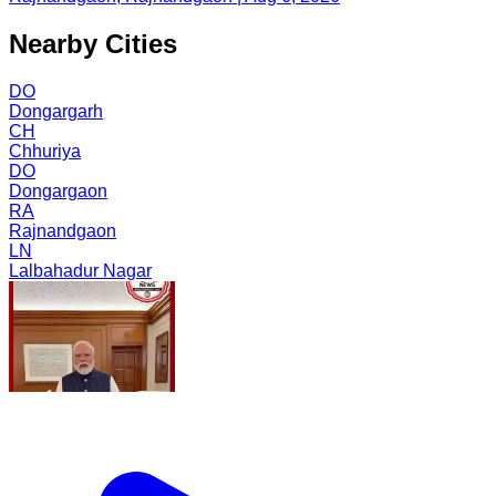
Nearby Cities
DO
Dongargarh
CH
Chhuriya
DO
Dongargaon
RA
Rajnandgaon
LN
Lalbahadur Nagar