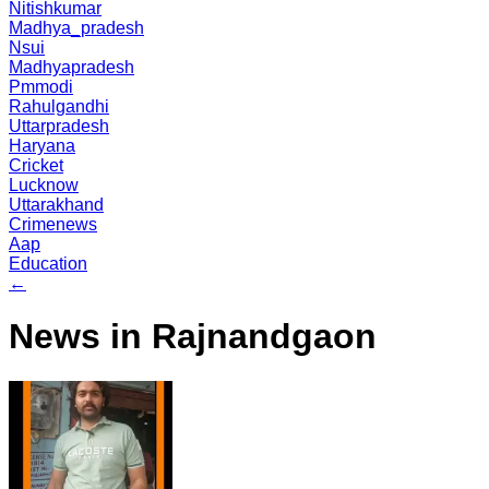
Nitishkumar
Madhya_pradesh
Nsui
Madhyapradesh
Pmmodi
Rahulgandhi
Uttarpradesh
Haryana
Cricket
Lucknow
Uttarakhand
Crimenews
Aap
Education
←
News in Rajnandgaon