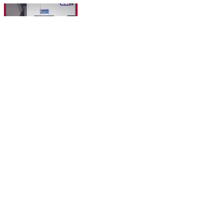
दो घंटे में चाकूबाजी के चार आरोपी गिरफ्तार, चिखली पुलिस की
त्वरित कार्रवाई #viral #crimenews
Rajnandgaon, Rajnandgaon | Aug 5, 2026