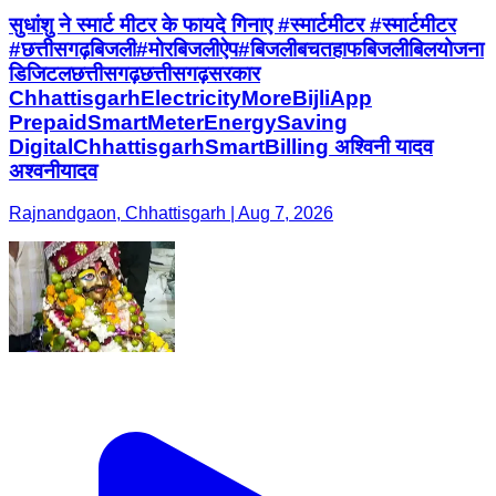
सुधांशु ने स्मार्ट मीटर के फायदे गिनाए #स्मार्टमीटर #स्मार्टमीटर ​
#छत्तीसगढ़बिजली ​#मोरबिजलीऐप ​#बिजलीबचत ​हाफबिजलीबिलयोजना ​
डिजिटलछत्तीसगढ़ ​छत्तीसगढ़सरकार ​ ​
ChhattisgarhElectricity ​MoreBijliApp ​
PrepaidSmartMeter ​EnergySaving ​
DigitalChhattisgarh ​SmartBilling अश्विनी यादव
अश्वनीयादव
Rajnandgaon, Chhattisgarh | Aug 7, 2026