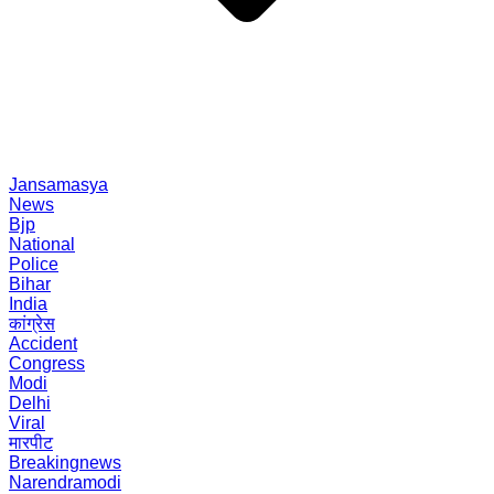
Jansamasya
News
Bjp
National
Police
Bihar
India
कांग्रेस
Accident
Congress
Modi
Delhi
Viral
मारपीट
Breakingnews
Narendramodi