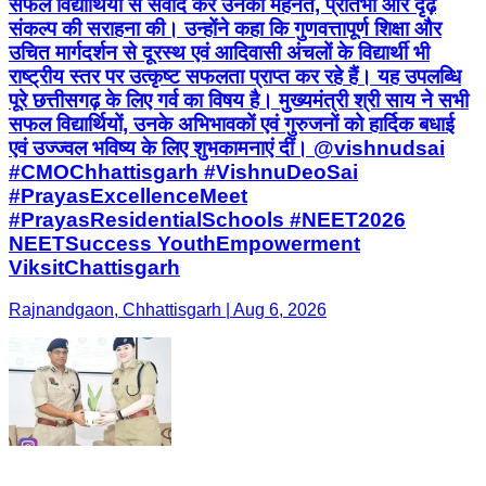
सफल विद्यार्थियों से संवाद कर उनकी मेहनत, प्रतिभा और दृढ़
संकल्प की सराहना की। उन्होंने कहा कि गुणवत्तापूर्ण शिक्षा और
उचित मार्गदर्शन से दूरस्थ एवं आदिवासी अंचलों के विद्यार्थी भी
राष्ट्रीय स्तर पर उत्कृष्ट सफलता प्राप्त कर रहे हैं। यह उपलब्धि
पूरे छत्तीसगढ़ के लिए गर्व का विषय है। मुख्यमंत्री श्री साय ने सभी
सफल विद्यार्थियों, उनके अभिभावकों एवं गुरुजनों को हार्दिक बधाई
एवं उज्ज्वल भविष्य के लिए शुभकामनाएं दीं। @vishnudsai
#CMOChhattisgarh #VishnuDeoSai
#PrayasExcellenceMeet
#PrayasResidentialSchools #NEET2026
NEETSuccess YouthEmpowerment
ViksitChattisgarh
Rajnandgaon, Chhattisgarh | Aug 6, 2026