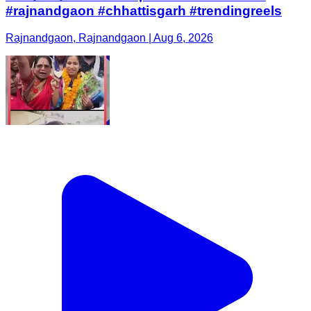
#rajnandgaon #chhattisgarh #trendingreels
Rajnandgaon, Rajnandgaon | Aug 6, 2026