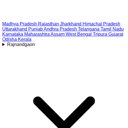
Madhya Pradesh
Rajasthan
Jharkhand
Himachal Pradesh
Uttarakhand
Punjab
Andhra Pradesh
Telangana
Tamil Nadu
Karnataka
Maharashtra
Assam
West Bengal
Tripura
Gujarat
Odisha
Kerala
Rajnandgaon