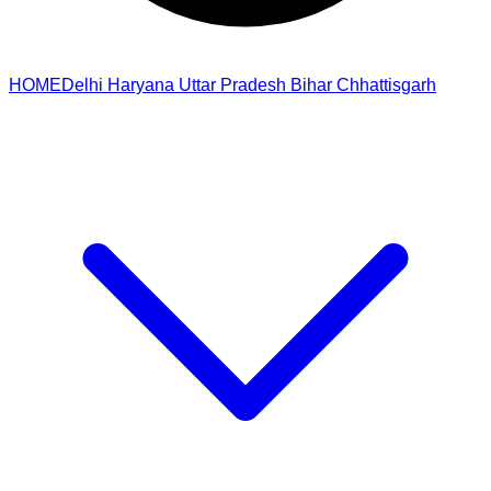
HOME
Delhi
Haryana
Uttar Pradesh
Bihar
Chhattisgarh