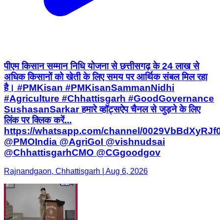
पीएम किसान सम्मान निधि योजना से छत्तीसगढ़ के 24 लाख से
अधिक किसानों को खेती के लिए समय पर आर्थिक संबल मिल रहा
है। #PMKisan #PMKisanSammanNidhi
#Agriculture #Chhattisgarh #GoodGovernance
SushasanSarkar हमारे व्हॉट्सऐप चैनल से जुड़ने के लिए
लिंक पर क्लिक करें...
https://whatsapp.com/channel/0029VbBdXyRJ
@PMOIndia @AgriGoI @vishnudsai
@ChhattisgarhCMO @CGgoodgov
Rajnandgaon, Chhattisgarh | Aug 6, 2026