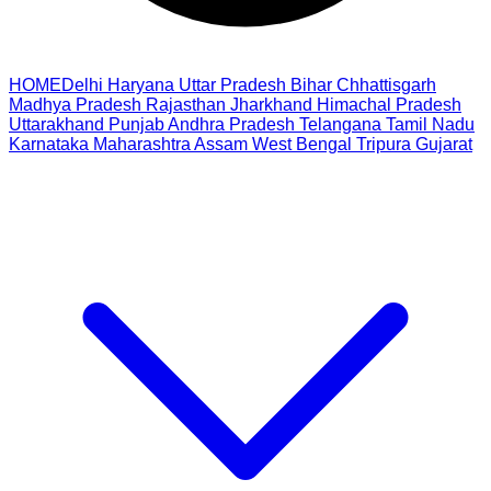
HOME
Delhi
Haryana
Uttar Pradesh
Bihar
Chhattisgarh
Madhya Pradesh
Rajasthan
Jharkhand
Himachal Pradesh
Uttarakhand
Punjab
Andhra Pradesh
Telangana
Tamil Nadu
Karnataka
Maharashtra
Assam
West Bengal
Tripura
Gujarat