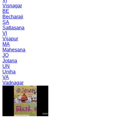
VI
Visnagar
BE
Becharaji
SA
Satlasana
VI
Vijapur
MA
Mahesana
JO
Jotana
UN
Unjha
VA
Vadnagar