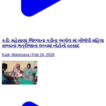
કડી: મહેસાણા જિલ્લાના કડીના અગોલ માં બીજેપી મહિલા
સભ્યના ભત્રીજાના લગ્નમાં નોટોનો વરસાદ
Kadi, Mahesana | Feb 16, 2026