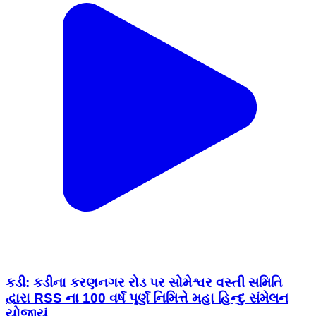
કડી: કડીના કરણનગર રોડ પર સોમેશ્વર વસ્તી સમિતિ
દ્વારા RSS ના 100 વર્ષ પૂર્ણ નિમિત્તે મહા હિન્દુ સંમેલન
યોજાયું