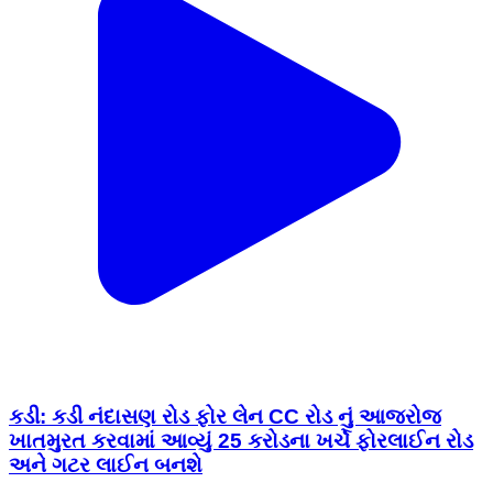
કડી: કડી નંદાસણ રોડ ફોર લેન CC રોડ નું આજરોજ
ખાતમુરત કરવામાં આવ્યું 25 કરોડના ખર્ચે ફોરલાઈન રોડ
અને ગટર લાઈન બનશે