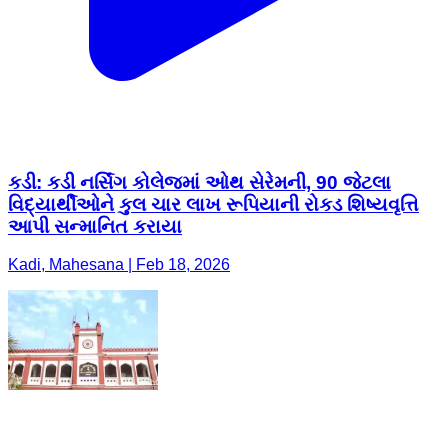
કડી: કડી નર્સિંગ કોલેજમાં ઓથ સેરેમની, 90 જેટલા
વિદ્યાર્થીઓને કુલ ચાર લાખ રૂપિયાની રોકડ શિષ્યવૃત્તિ
આપી સન્માનિત કરાયા
Kadi, Mahesana | Feb 18, 2026