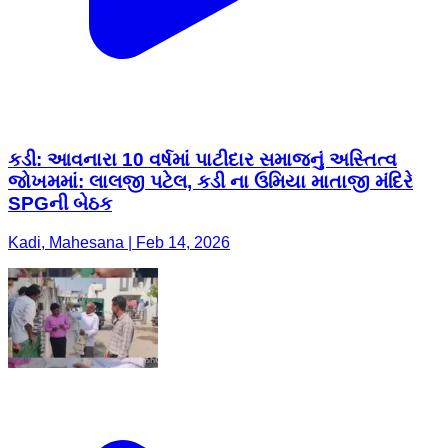
કડી: આવનારા 10 વર્ષમાં પાટીદાર સમાજનું અસ્તિત્વ
જોખમમાં: લાલજી પટેલ, કડી ના ઉમિયા માતાજી મંદિરે
SPGની બેઠક
Kadi, Mahesana | Feb 14, 2026