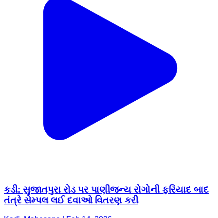
કડી: સુજાતપુરા રોડ પર પાણીજન્ય રોગોની ફરિયાદ બાદ
તંત્રે સેમ્પલ લઈ દવાઓ વિતરણ કરી