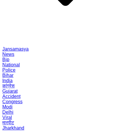
Jansamasya
News
Bjp
National
Police
Bihar
India
कांग्रेस
Gujarat
Accident
Congress
Modi
Delhi
Viral
मारपीट
Jharkhand