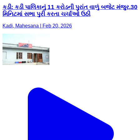
કડી: કડી પાલિકાનું 11 કરોડની પુરાંત વાળું બજેટ મંજુર,30
મિનિટમાં સભા પુરી કરતા ચર્ચાઓ ઉઠી
Kadi, Mahesana | Feb 20, 2026