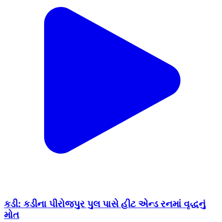
કડી: કડીના પીરોજપુર પુલ પાસે હીટ એન્ડ રનમાં વૃદ્ધનું
મોત