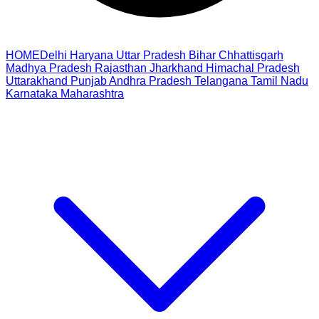
HOME
Delhi
Haryana
Uttar Pradesh
Bihar
Chhattisgarh
Madhya Pradesh
Rajasthan
Jharkhand
Himachal Pradesh
Uttarakhand
Punjab
Andhra Pradesh
Telangana
Tamil Nadu
Karnataka
Maharashtra