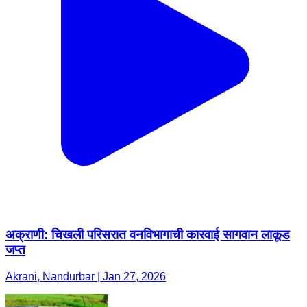
अक्राणी: चिखली परिसरात वनविभागाची कारवाई सागवान लाकूड
जप्त
Akrani, Nandurbar | Jan 27, 2026