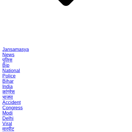
Jansamasya
News
पुलिस
Bjp
National
Police
Bihar
India
कांग्रेस
भाजपा
Accident
Congress
Modi
Delhi
Viral
मारपीट