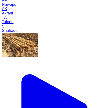
NA
Nawapur
AK
Akrani
TA
Talode
SH
Shahade