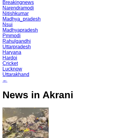
Breakingnews
Narendramodi
Nitishkumar
Madhya_pradesh
Nsui
Madhyapradesh
Pmmodi
Rahulgandhi
Uttarpradesh
Haryana
Hardoi
Cricket
Lucknow
Uttarakhand
←
News in Akrani