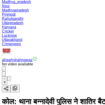
Madhya_pradesh
Nsui
Madhyapradesh
Pmmodi
Rahulgandhi
Uttarpradesh
Haryana
Cricket
Lucknow
Uttarakhand
Crimenews
aligarhshahnawaz
No video available
4
कोल: थाना बन्नादेवी पुलिस ने शातिर बै