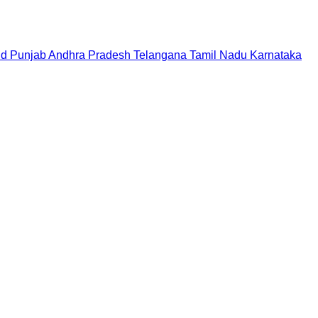
nd
Punjab
Andhra Pradesh
Telangana
Tamil Nadu
Karnataka