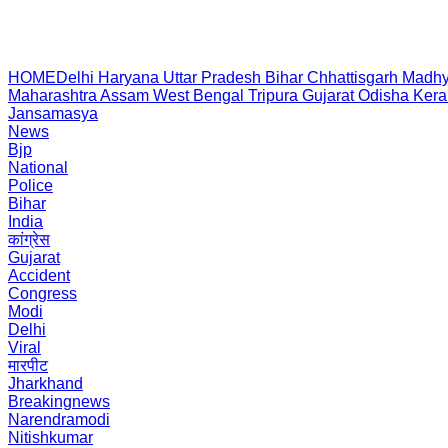
HOME
Delhi
Haryana
Uttar Pradesh
Bihar
Chhattisgarh
Madhy
Maharashtra
Assam
West Bengal
Tripura
Gujarat
Odisha
Kera
Jansamasya
News
Bjp
National
Police
Bihar
India
कांग्रेस
Gujarat
Accident
Congress
Modi
Delhi
Viral
मारपीट
Jharkhand
Breakingnews
Narendramodi
Nitishkumar