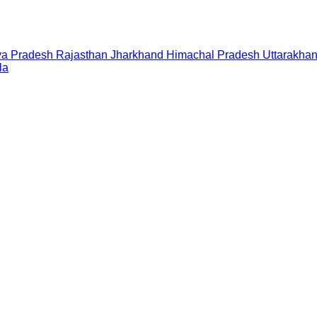
a Pradesh
Rajasthan
Jharkhand
Himachal Pradesh
Uttarakha
la