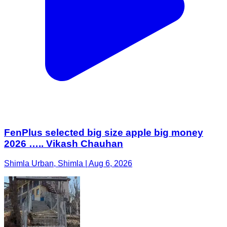
FenPlus selected big size apple big money
2026 ….. Vikash Chauhan
Shimla Urban, Shimla | Aug 6, 2026