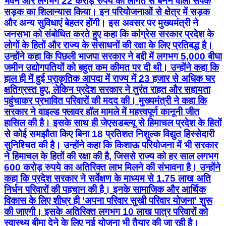
भवन और लगभग 22 करोड़ रुपये की लागत से बनने वाली संपर्क
सड़क का शिलान्यास किया। इन परियोजनाओं से क्षेत्र में सड़क
और अन्य सुविधाएं बेहतर होंगी। इस अवसर पर मुख्यमंत्री ने
जनसभा को संबोधित करते हुए कहा कि कांग्रेस सरकार प्रदेश के
लोगों के हितों और राज्य के संसाधनों की रक्षा के लिए प्रतिबद्ध है।
उन्होंने कहा कि पिछली भाजपा सरकार ने बद्दी में लगभग 5,000 बीघा
जमीन उद्योगपतियों को बहुत कम कीमत पर दी थी। उन्होंने कहा कि
हाल ही में हुई प्राकृतिक आपदा में राज्य में 23 हजार से अधिक घर
क्षतिग्रस्त हुए, लेकिन प्रदेश सरकार ने तुरंत राहत और सहायता
पहुंचाकर प्रभावित परिवारों की मदद की। मुख्यमंत्री ने कहा कि
सरकार ने वाइल्ड फ्लावर हॉल मामले में महत्त्वपूर्ण कानूनी जीत
हासिल की है। इसके साथ ही जेएसडब्ल्यू से हिमाचल प्रदेश के हितों
से कोई समझौता किए बिना 18 प्रतिशत निशुल्क विद्युत हिस्सेदारी
सुनिश्चित की है। उन्होंने कहा कि किशाऊ परियोजना में भी सरकार
ने हिमाचल के हितों की रक्षा की है, जिससे राज्य को हर साल लगभग
600 करोड़ रुपये का अतिरिक्त लाभ मिलने की संभावना है। उन्होंने
कहा कि प्रदेश सरकार ने सर्वेक्षण के माध्यम से 1.75 लाख अति
निर्धन परिवारों की पहचान की है। इनके सामाजिक और आर्थिक
विकास के लिए शीघ्र ही ‘अपना परिवार सुखी परिवार योजना’ शुरू
की जाएगी। इसके अतिरिक्त लगभग 10 लाख पात्र परिवारों को
स्वास्थ्य बीमा देने के लिए नई योजना भी तैयार की जा रही है।