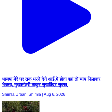
भाजपा मेरे घर तक धरने देने आई,में होता वहां तो चाय पिलाकर
भेजता, मुख्यमंत्री ठाकुर सुखविंदर सुक्खू
Shimla Urban, Shimla | Aug 6, 2026