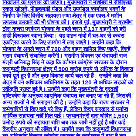
निकालने का प्रयास की जाएगा। मुख्यमंत्री ने मशोबरा में सीबीएसई
स्कूल खोलने, पीडब्ल्यूडी मंडल और उपमंडल कार्यालय भवनों के
निर्माण के लिए वित्तीय सहायता तथा क्षेत्र में एक एक्स-रे मशीन
उपलब्ध करवाने की भी घोषणा की। इससे पूर्व, मुख्यमंत्री ने ग्रामीण
ठोस कचरा प्रबंधन योजना के पहले चरण में 137 वाहनों को हरी
झंडी दिखाकर रवाना किया। यह वाहन गांवों में घर-घर से कचरा
एकत्रित करने के लिए उपयोग में लाए जाएंगे। उन्होंने कहा कि
योजना के अगले चरण में 700 और वाहन शामिल किए जाएंगे, जिन्हें
ग्राम पंचायतें संचालित करेंगी। ग्रामीण विकास एवं पंचायती राज
मंत्री अनिरुद्ध सिंह ने कहा कि वर्तमान कांग्रेस सरकार के दौरान
कसुम्पटी विधानसभा क्षेत्र में 500 करोड़ रुपये से अधिक के विकास
कार्य पूर्ण हुए हैं और कुछ विकास कार्य चल रहे हैं। उन्होंने कहा कि
क्षेत्र में वन अधिकार अधिनियम के तहत 120 से अधिक सड़कों को
स्वीकृति प्राप्त हुई है। उन्होंने कहा कि मुख्यमंत्री के दूरदर्शी
दृष्टिकोण के अनुरूप आधुनिक पंचायत घर बनाए जा रहे हैं, जिसकी
अन्य राज्यों ने भी सराहना की है। उन्होंने कहा कि राज्य सरकार ने
कर्मचारियों से किए वादे पूरे किए हैं, लेकिन केंद्र सरकार से पर्याप्त
आर्थिक सहायता नहीं मिल पाई। प्रधानमंत्री द्वारा घोषित 1,500
करोड़ रुपये की सहायता राशि अब तक जारी नहीं हुई है और कई
केंद्रीय अनुदान भी लंबित हैं। उन्होंने कहा कि कसुम्पटी विधानसभा
का अधिकांश विकास कांग्रेस सरकार के कार्यकाल में हुआ है इस