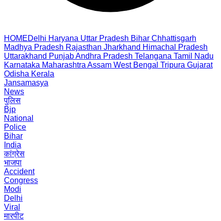
HOME
Delhi
Haryana
Uttar Pradesh
Bihar
Chhattisgarh
Madhya Pradesh
Rajasthan
Jharkhand
Himachal Pradesh
Uttarakhand
Punjab
Andhra Pradesh
Telangana
Tamil Nadu
Karnataka
Maharashtra
Assam
West Bengal
Tripura
Gujarat
Odisha
Kerala
Jansamasya
News
पुलिस
Bjp
National
Police
Bihar
India
कांग्रेस
भाजपा
Accident
Congress
Modi
Delhi
Viral
मारपीट