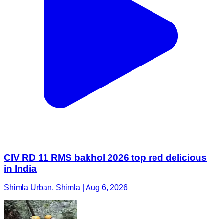
CIV RD 11 RMS bakhol 2026 top red delicious
in India
Shimla Urban, Shimla | Aug 6, 2026