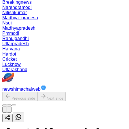
Breakingnews
Narendramodi
Nitishkumar
Madhya_pradesh
Nsui
Madhyapradesh
Pmmodi
Rahulgandhi
Uttarpradesh
Haryana
Hardoi
Cricket
Lucknow
Uttarakhand
newshimachalweb
Previous slide
Next slide