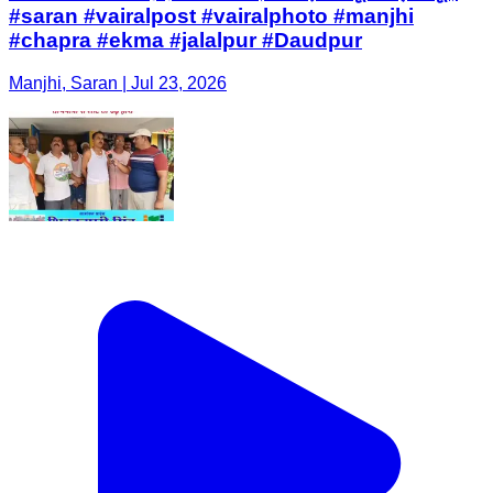
#saran #vairalpost #vairalphoto #manjhi
#chapra #ekma #jalalpur #Daudpur
Manjhi, Saran | Jul 23, 2026