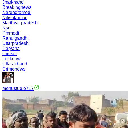
Jharkhand
Breakingnews
Narendramodi
Nitishkumar
Madhya_pradesh
Nsui
Pmmodi
Rahulgandhi
Uttarpradesh
Haryana
Cricket
Lucknow
Uttarakhand
Crimenews
monustudio717