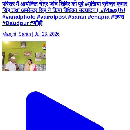
परिसर में आयोजित नेत्र जांच शिविर का पूर्व #मुखिया सुरेन्द्र कुमार
सिंह तथा अमरेन्द्र सिंह ने किया विधिवत उदघाटन। #𝙈𝙖𝙣𝙟𝙝𝙞
#vairalphoto #vairalpost #saran #chapra #छपरा
#Daudpur #माँझी
Manjhi, Saran | Jul 23, 2026