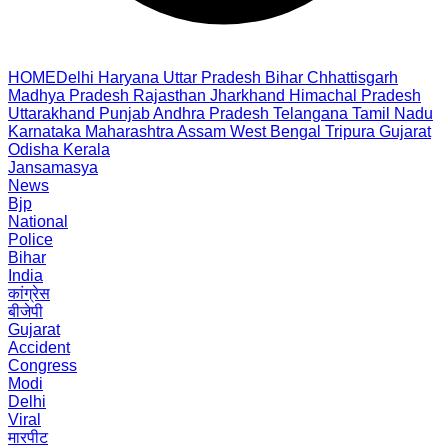
HOME
Delhi
Haryana
Uttar Pradesh
Bihar
Chhattisgarh
Madhya Pradesh
Rajasthan
Jharkhand
Himachal Pradesh
Uttarakhand
Punjab
Andhra Pradesh
Telangana
Tamil Nadu
Karnataka
Maharashtra
Assam
West Bengal
Tripura
Gujarat
Odisha
Kerala
Jansamasya
News
Bjp
National
Police
Bihar
India
कांग्रेस
बीजेपी
Gujarat
Accident
Congress
Modi
Delhi
Viral
मारपीट