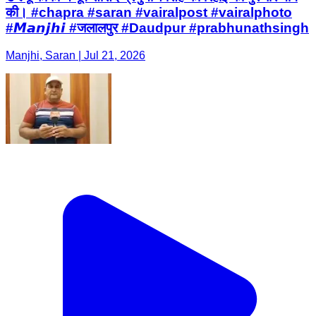
की। #chapra #saran #vairalpost #vairalphoto
#𝙈𝙖𝙣𝙟𝙝𝙞 #जलालपुर #Daudpur #prabhunathsingh
Manjhi, Saran | Jul 21, 2026