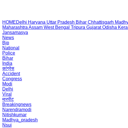
HOME
Delhi
Haryana
Uttar Pradesh
Bihar
Chhattisgarh
Madhy
Maharashtra
Assam
West Bengal
Tripura
Gujarat
Odisha
Kera
Jansamasya
News
Bjp
National
Police
Bihar
India
कांग्रेस
Accident
Congress
Modi
Delhi
Viral
मारपीट
Breakingnews
Narendramodi
Nitishkumar
Madhya_pradesh
Nsui