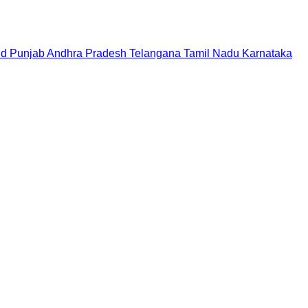
nd
Punjab
Andhra Pradesh
Telangana
Tamil Nadu
Karnataka