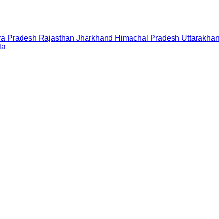
a Pradesh
Rajasthan
Jharkhand
Himachal Pradesh
Uttarakha
la