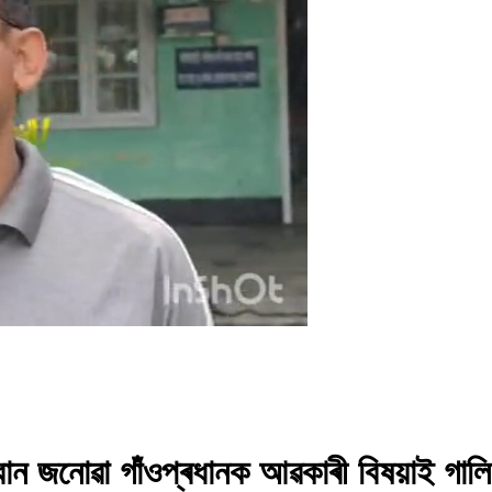
ন জনোৱা গাঁওপ্ৰধানক আৱকাৰী বিষয়াই গাল