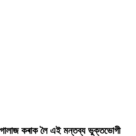
িগালাজ কৰাক লৈ এই মন্তব্য ভুক্তভোগী