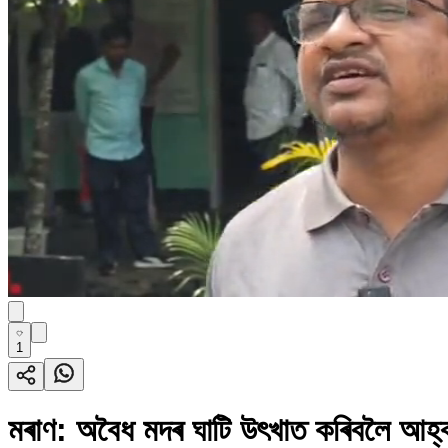
1
মৰাণ: অবৈধ মদৰ ঘাটি উৎখাত কৰিবলৈ আহ্বা