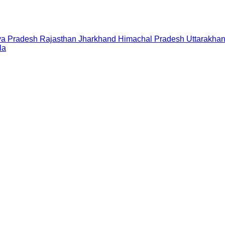
a Pradesh
Rajasthan
Jharkhand
Himachal Pradesh
Uttarakha
la