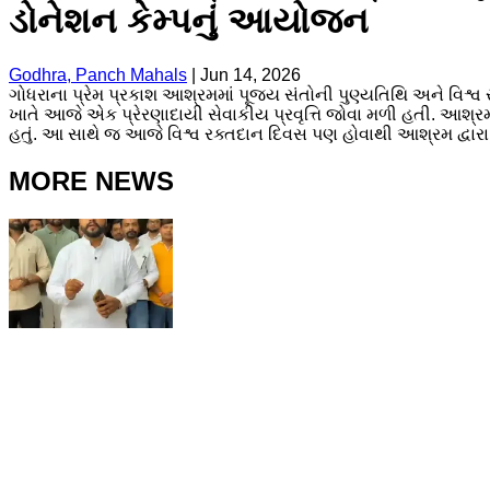
ડોનેશન કેમ્પનું આયોજન
Godhra, Panch Mahals
|
Jun 14, 2026
ગોધરાના પ્રેમ પ્રકાશ આશ્રમમાં પૂજ્ય સંતોની પુણ્યતિથિ અને વિશ્વ 
ખાતે આજે એક પ્રેરણાદાયી સેવાકીય પ્રવૃત્તિ જોવા મળી હતી. આશ્રમ
હતું. આ સાથે જ આજે વિશ્વ રક્તદાન દિવસ પણ હોવાથી આશ્રમ દ્વાર
MORE NEWS