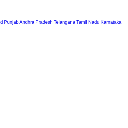
nd
Punjab
Andhra Pradesh
Telangana
Tamil Nadu
Karnataka