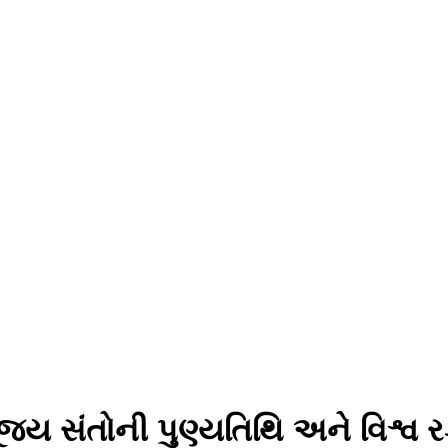
જ્ય સંતોની પુણ્યતિથિ અને વિશ્વ ર