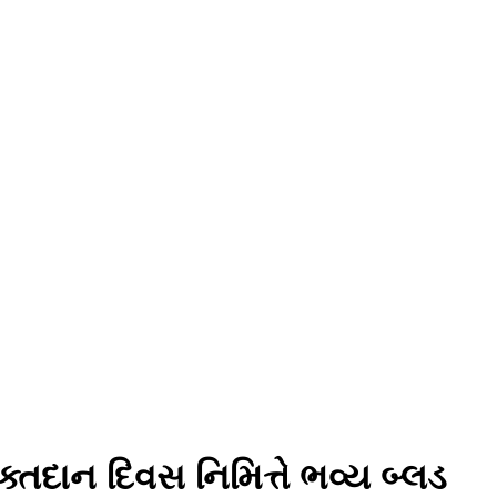
ક્તદાન દિવસ નિમિત્તે ભવ્ય બ્લડ