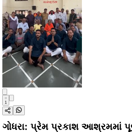
1
ગોધરા: પ્રેમ પ્રકાશ આશ્રમમાં પૂ