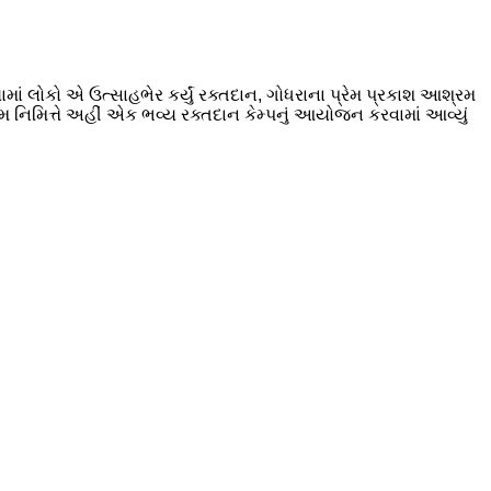
ામાં લોકો એ ઉત્સાહભેર કર્યું રક્તદાન, ગોધરાના પ્રેમ પ્રકાશ આશ્રમ
મ નિમિત્તે અહીં એક ભવ્ય રક્તદાન કેમ્પનું આયોજન કરવામાં આવ્યું