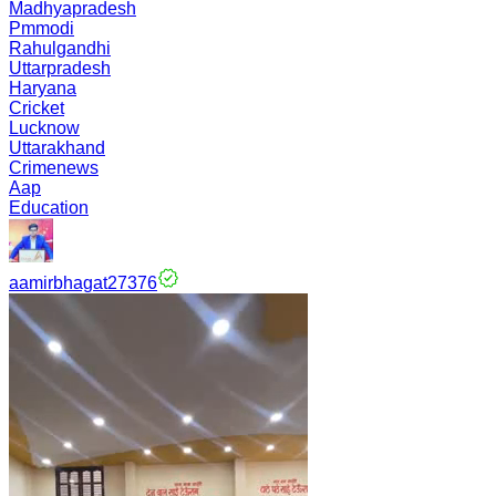
Madhyapradesh
Pmmodi
Rahulgandhi
Uttarpradesh
Haryana
Cricket
Lucknow
Uttarakhand
Crimenews
Aap
Education
aamirbhagat27376