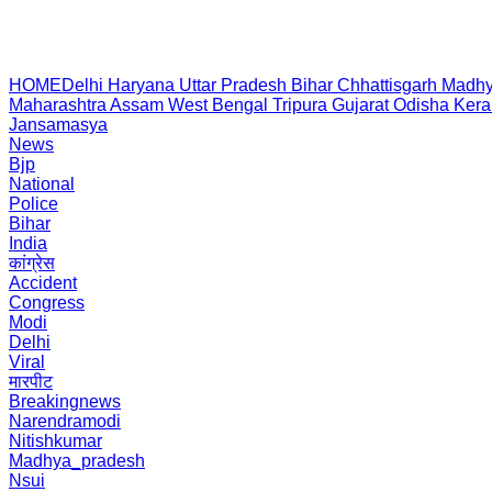
HOME
Delhi
Haryana
Uttar Pradesh
Bihar
Chhattisgarh
Madhy
Maharashtra
Assam
West Bengal
Tripura
Gujarat
Odisha
Kera
Jansamasya
News
Bjp
National
Police
Bihar
India
कांग्रेस
Accident
Congress
Modi
Delhi
Viral
मारपीट
Breakingnews
Narendramodi
Nitishkumar
Madhya_pradesh
Nsui