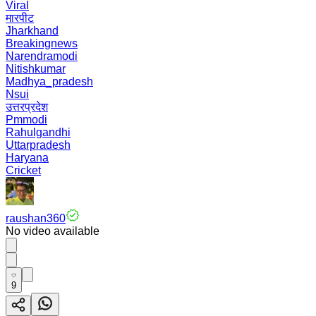
Viral
मारपीट
Jharkhand
Breakingnews
Narendramodi
Nitishkumar
Madhya_pradesh
Nsui
उत्तरप्रदेश
Pmmodi
Rahulgandhi
Uttarpradesh
Haryana
Cricket
raushan360
No video available
9