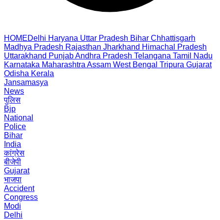
HOME
Delhi
Haryana
Uttar Pradesh
Bihar
Chhattisgarh
Madhya Pradesh
Rajasthan
Jharkhand
Himachal Pradesh
Uttarakhand
Punjab
Andhra Pradesh
Telangana
Tamil Nadu
Karnataka
Maharashtra
Assam
West Bengal
Tripura
Gujarat
Odisha
Kerala
Jansamasya
News
पुलिस
Bjp
National
Police
Bihar
India
कांग्रेस
बीजेपी
Gujarat
भाजपा
Accident
Congress
Modi
Delhi