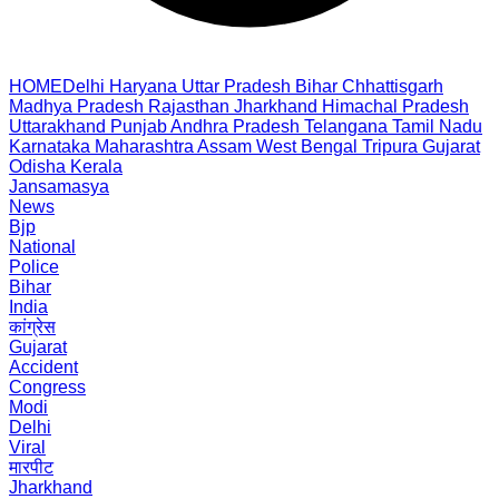
HOME
Delhi
Haryana
Uttar Pradesh
Bihar
Chhattisgarh
Madhya Pradesh
Rajasthan
Jharkhand
Himachal Pradesh
Uttarakhand
Punjab
Andhra Pradesh
Telangana
Tamil Nadu
Karnataka
Maharashtra
Assam
West Bengal
Tripura
Gujarat
Odisha
Kerala
Jansamasya
News
Bjp
National
Police
Bihar
India
कांग्रेस
Gujarat
Accident
Congress
Modi
Delhi
Viral
मारपीट
Jharkhand