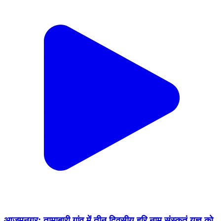
आज़मनगर: तामाबारी गांव में तीन दिवसीय हरि नाम संस्कृतं यज्ञ को