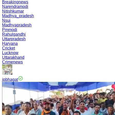
Breakingnews
Narendramodi
Nitishkumar
Madhya_pradesh
Nsui
Madhyapradesh
Pmmodi
Rahulgandhi
Uttarpradesh
Haryana
Cricket
Lucknow
Uttarakhand
Crimenews
jpbhagat