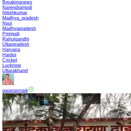
Breakingnews
Narendramodi
Nitishkumar
Madhya_pradesh
Nsui
Madhyapradesh
Pmmodi
Rahulgandhi
Uttarpradesh
Haryana
Hardoi
Cricket
Lucknow
Uttarakhand
gajanannaik