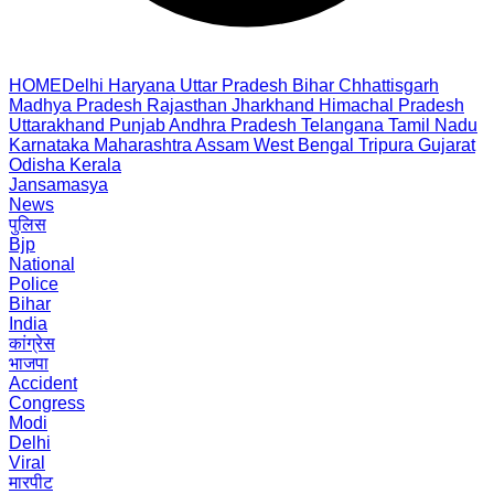
HOME
Delhi
Haryana
Uttar Pradesh
Bihar
Chhattisgarh
Madhya Pradesh
Rajasthan
Jharkhand
Himachal Pradesh
Uttarakhand
Punjab
Andhra Pradesh
Telangana
Tamil Nadu
Karnataka
Maharashtra
Assam
West Bengal
Tripura
Gujarat
Odisha
Kerala
Jansamasya
News
पुलिस
Bjp
National
Police
Bihar
India
कांग्रेस
भाजपा
Accident
Congress
Modi
Delhi
Viral
मारपीट