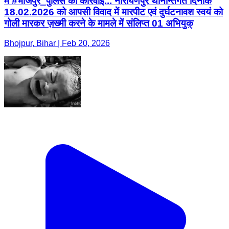
में #भोजपुर_पुलिस की कार्रवाई... नारायणपुर थानान्तर्गत दिनांक
18.02.2026 को आपसी विवाद में मारपीट एवं दुर्घटनावश स्वयं को
गोली मारकर ज़ख्मी करने के मामले में संलिप्त 01 अभियुक्
Bhojpur, Bihar | Feb 20, 2026