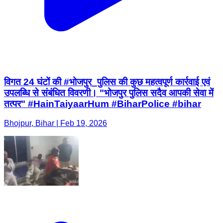
विगत 24 घंटों की #भोजपुर_पुलिस की कुछ महत्वपूर्ण कार्रवाई एवं
उपलब्धि से संबंधित विवरणी। "भोजपुर पुलिस सदैव आपकी सेवा में
तत्पर" #HainTaiyaarHum #BiharPolice #bihar
Bhojpur, Bihar | Feb 19, 2026