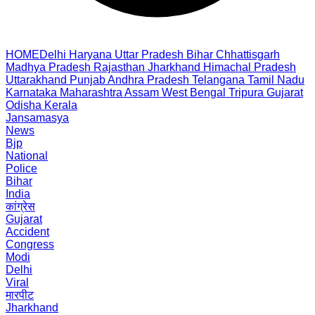
HOME
Delhi
Haryana
Uttar Pradesh
Bihar
Chhattisgarh
Madhya Pradesh
Rajasthan
Jharkhand
Himachal Pradesh
Uttarakhand
Punjab
Andhra Pradesh
Telangana
Tamil Nadu
Karnataka
Maharashtra
Assam
West Bengal
Tripura
Gujarat
Odisha
Kerala
Jansamasya
News
Bjp
National
Police
Bihar
India
कांग्रेस
Gujarat
Accident
Congress
Modi
Delhi
Viral
मारपीट
Jharkhand