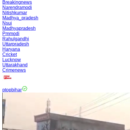
Breakingnews
Narendramodi
Nitishkumar
Madhya_pradesh
Nsui
Madhyapradesh
Pmmodi
Rahulgandhi
Uttarpradesh
Haryana
Cricket
Lucknow
Uttarakhand
Crimenews
ptopbihar