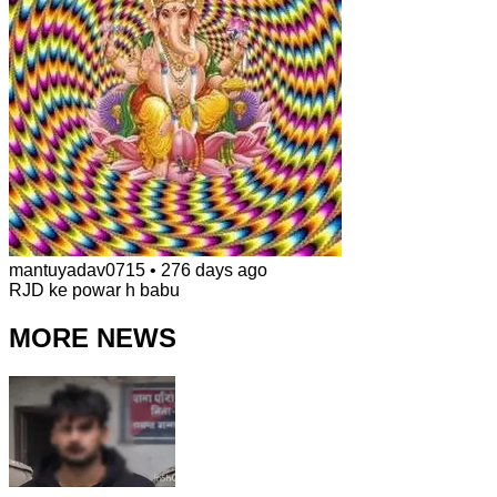
mantuyadav0715
•
276 days ago
RJD ke powar h babu
MORE NEWS