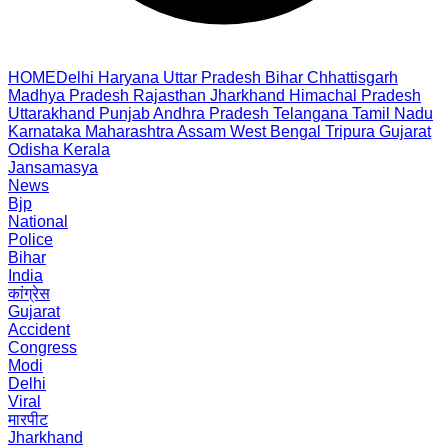
HOME
Delhi
Haryana
Uttar Pradesh
Bihar
Chhattisgarh
Madhya Pradesh
Rajasthan
Jharkhand
Himachal Pradesh
Uttarakhand
Punjab
Andhra Pradesh
Telangana
Tamil Nadu
Karnataka
Maharashtra
Assam
West Bengal
Tripura
Gujarat
Odisha
Kerala
Jansamasya
News
Bjp
National
Police
Bihar
India
कांग्रेस
Gujarat
Accident
Congress
Modi
Delhi
Viral
मारपीट
Jharkhand