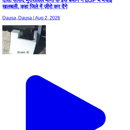
दौसा सांसद मुरारीलाल मीणा के इस बयान ने BJP में मचाई
खलबली, कहा जिले में ज़ीरो कर देंगे
Dausa, Dausa | Aug 2, 2026