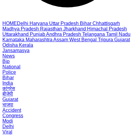
HOME
Delhi
Haryana
Uttar Pradesh
Bihar
Chhattisgarh
Madhya Pradesh
Rajasthan
Jharkhand
Himachal Pradesh
Uttarakhand
Punjab
Andhra Pradesh
Telangana
Tamil Nadu
Karnataka
Maharashtra
Assam
West Bengal
Tripura
Gujarat
Odisha
Kerala
Jansamasya
News
Bjp
National
Police
Bihar
India
कांग्रेस
बीजेपी
Gujarat
भाजपा
Accident
Congress
Modi
Delhi
Viral