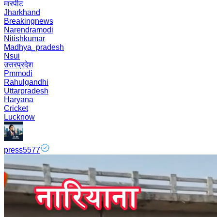
मारपीट
Jharkhand
Breakingnews
Narendramodi
Nitishkumar
Madhya_pradesh
Nsui
उत्तरप्रदेश
Pmmodi
Rahulgandhi
Uttarpradesh
Haryana
Cricket
Lucknow
press5577