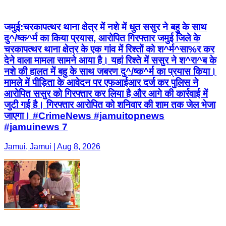
जमुई:चरकापत्थर थाना क्षेत्र में नशे में धुत ससुर ने बहु के साथ
दु^/ष्क^र्म का किया प्रयास, आरोपित गिरफ्तार जमुई जिले के
चरकापत्थर थाना क्षेत्र के एक गांव में रिश्तों को श^र्म^सा%र कर
देने वाला मामला सामने आया है। यहां रिश्ते में ससुर ने श^रा^ब के
नशे की हालत में बहु के साथ जबरण दु^/ष्क^र्म का प्रयास किया।
मामले में पीड़िता के आवेदन पर एफआईआर दर्ज कर पुलिस ने
आरोपित ससुर को गिरफ्तार कर लिया है और आगे की कार्रवाई में
जुटी गई है। गिरफ्तार आरोपित को शनिवार की शाम तक जेल भेजा
जाएगा। #CrimeNews #jamuitopnews
#jamuinews 7
Jamui, Jamui | Aug 8, 2026