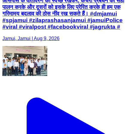
आसपास के वातावरण को स्वच्छ रखकर, कचरा प्रबंधन का सही
पालन करके और दूसरों को इसके लिए प्रेरित करके ही हम एक
गरिमामय बदलाव की ठोस नींव रख सकते हैं। #dmjamui
#spjamui #zilaprashasanjamui #jamuiPolice
#viral #viralpost #facebookviral #jagrukta #
Jamui, Jamui | Aug 9, 2026