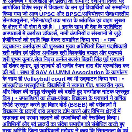
के आकर्षण • गौरवशाली पूर्व छात्रों का सम्मान: स्थापना दिवस पर
आयोजित विशेष सत्र में विद्यालय के उन पूर्व विद्यार्थियों को सम्मानित
किया गया जो आज UPSC और BPSC/अभियंत्रण सेवा/भारतीय
सेना/वायुसेना, नौसेना/यहॉ तक भारत के आंतरिक एवं वाहय सुरक्षा
के क्षेत्र में भी सेवा दे रहे है। । इसके साथ ही देश के प्रतिष्ठित
अस्पतालों में कार्यरत डॉक्टर्स, नामी कंपनियों व संस्थानों से जुड़े
इंजीनियर्स को स्मृति चिह्न देकर सम्मानित किया गया। • भव्य
उद्घाटन: कार्यक्रम की शुरुआत मुख्य अतिथियों जिला पदाधिकारी
श्री नवीन एवं पुलिस अधीक्षक श्री विश्वजीत दयाल और प्राचार्य
श्री शुभम कुमार,सेवा निवृत्त कर्नल बजरंग बिहारी सिंह पूर्व प्राचार्य
डॉ शंकर कुमार, पूर्व प्राचार्य डॉ राजीव रंजन द्वारा दीप प्रज्वलित कर
की गई। साथ ही SAV ALUMNI Association के कार्यालय
के साथ ही Volleyball court का भी उद्घाटन किया गया। •
सांस्कृतिक प्रस्तुतियां: विद्यार्थियों ने स्वागत गीत, शास्त्रीय नृत्य,
और बिहार की समृद्ध संस्कृति को दर्शाते हुए मनमोहक नाटक प्रस्तुत
किए। • उपलब्धियों का लेखा-जोखा: विद्यालय के प्राचार्य ने वार्षिक
रिपोर्ट प्रस्तुत करते हुए बिहार बोर्ड (BSEB) की परीक्षाओं में
विद्यालय के छात्रों द्वारा लगातार टॉप करने और विभिन्न क्षेत्रों में
सफलता का परचम लहराने की उपलब्धियों को रेखांकित किया।
अतिथियों और पूर्व छात्रों का संदेश समारोह को संबोधित करते हुए
मुख्य अतिथि जिला पदाधिकारी महोदय ने कहा कि सिमुलतला के पूर्व