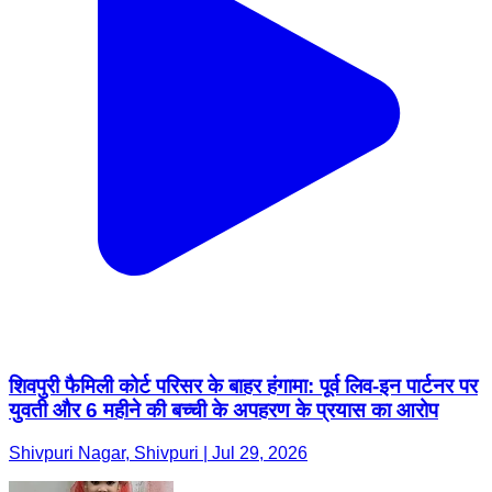
शिवपुरी फैमिली कोर्ट परिसर के बाहर हंगामा: पूर्व लिव-इन पार्टनर पर
युवती और 6 महीने की बच्ची के अपहरण के प्रयास का आरोप
Shivpuri Nagar, Shivpuri | Jul 29, 2026