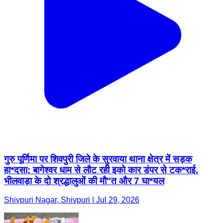
गुरु पूर्णिमा पर शिवपुरी जिले के सुरवाया थाना क्षेत्र में सड़क
हा*दसा: बागेश्वर धाम से लौट रही इको कार डंपर से टक*राई,
भीलवाड़ा के दो श्रद्धालुओं की मौ"त और 7 घा*यल
Shivpuri Nagar, Shivpuri | Jul 29, 2026