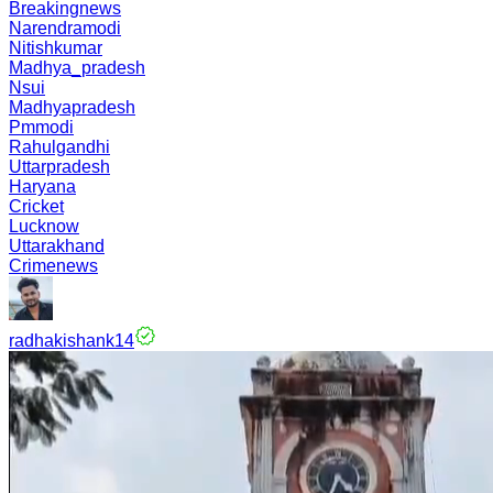
Breakingnews
Narendramodi
Nitishkumar
Madhya_pradesh
Nsui
Madhyapradesh
Pmmodi
Rahulgandhi
Uttarpradesh
Haryana
Cricket
Lucknow
Uttarakhand
Crimenews
radhakishank14