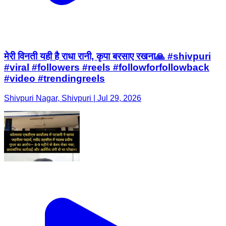
मेरी विनती यही है राधा रानी, कृपा बरसाए रखना🙏 #shivpuri
#viral #followers #reels #followforfollowback
#video #trendingreels
Shivpuri Nagar, Shivpuri | Jul 29, 2026