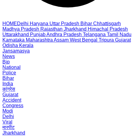
HOME
Delhi
Haryana
Uttar Pradesh
Bihar
Chhattisgarh
Madhya Pradesh
Rajasthan
Jharkhand
Himachal Pradesh
Uttarakhand
Punjab
Andhra Pradesh
Telangana
Tamil Nadu
Karnataka
Maharashtra
Assam
West Bengal
Tripura
Gujarat
Odisha
Kerala
Jansamasya
News
Bjp
National
Police
Bihar
India
कांग्रेस
Gujarat
Accident
Congress
Modi
Delhi
Viral
मारपीट
Jharkhand