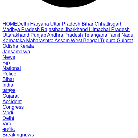
HOME
Delhi
Haryana
Uttar Pradesh
Bihar
Chhattisgarh
Madhya Pradesh
Rajasthan
Jharkhand
Himachal Pradesh
Uttarakhand
Punjab
Andhra Pradesh
Telangana
Tamil Nadu
Karnataka
Maharashtra
Assam
West Bengal
Tripura
Gujarat
Odisha
Kerala
Jansamasya
News
Bjp
National
Police
Bihar
India
कांग्रेस
Gujarat
Accident
Congress
Modi
Delhi
Viral
मारपीट
Breakingnews