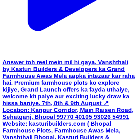
Answer toh reel mein mil hi gaya. Vanshthali
by Kasturi Builders & Developers ka Grand
Farmhouse Awas Mela aapka intezaar kar raha
hai. Premium farmhouse plots ko explore
kijiye, Grand Launch offers ka fayda uthaiye,
welcome kit paiye aur exciting lucky draw ka
hissa baniye. 7th, 8th & 9th August 📍
Location: Kanpur Corridor, Main Raisen Road,
Sehatganj, Bhopal 99770 40105 93026 54991
Website: kasturibuilders.com ( Bhopal
Farmhouse Plots, Farmhouse Awas Mela,
Vanshthali Bhopal, Kasturi Builders &