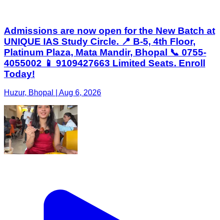
Admissions are now open for the New Batch at
UNIQUE IAS Study Circle. 📍 B-5, 4th Floor,
Platinum Plaza, Mata Mandir, Bhopal 📞 0755-
4055002 📱 9109427663 Limited Seats. Enroll
Today!
Huzur, Bhopal | Aug 6, 2026