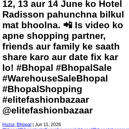
12, 13 aur 14 June ko Hotel
Radisson pahunchna bilkul
mat bhoolna. 📲 Is video ko
apne shopping partner,
friends aur family ke saath
share karo aur date fix kar
lo! #Bhopal #BhopalSale
#WarehouseSaleBhopal
#BhopalShopping
#elitefashionbazaar
@elitefashionbazaar
Huzur, Bhopal
|
Jun 11, 2026