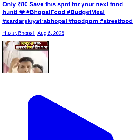
Only ₹80 Save this spot for your next food
hunt! ❤️ #BhopalFood #BudgetMeal
#sardarjikiyatrabhopal #foodporn #streetfood
Huzur, Bhopal | Aug 6, 2026