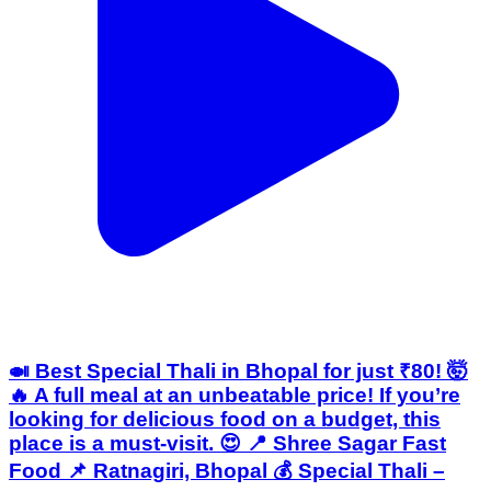
🍛 Best Special Thali in Bhopal for just ₹80! 🤯
🔥 A full meal at an unbeatable price! If you’re
looking for delicious food on a budget, this
place is a must-visit. 😍 📍 Shree Sagar Fast
Food 📌 Ratnagiri, Bhopal 💰 Special Thali –