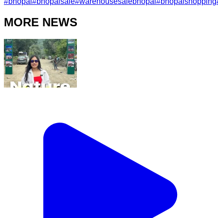
#
bhopal
#
bhopalsale
#
warehousesalebhopal
#
bhopalshopping
MORE NEWS