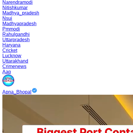
Narendramodi
Nitishkumar
Madhya_pradesh
Nsui
Madhyapradesh
Pmmodi
Rahulgandhi
Uttarpradesh
Haryana
Cricket
Lucknow
Uttarakhand
Crimenews
Aap
Apna_Bhopal