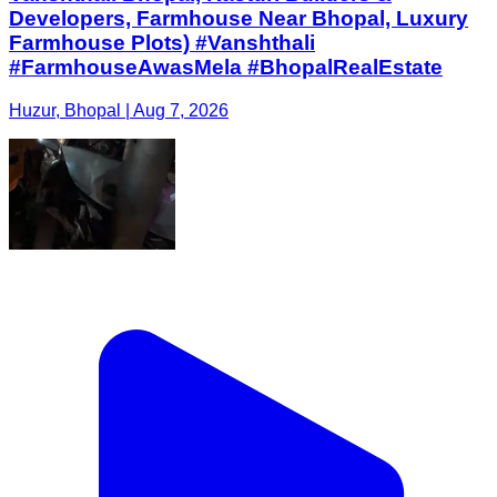
Developers, Farmhouse Near Bhopal, Luxury
Farmhouse Plots) #Vanshthali
#FarmhouseAwasMela #BhopalRealEstate
Huzur, Bhopal | Aug 7, 2026