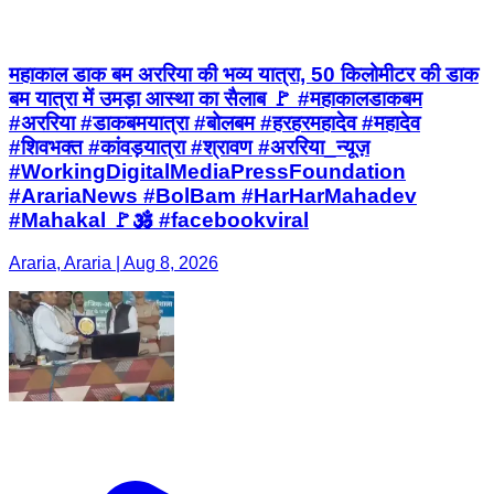
महाकाल डाक बम अररिया की भव्य यात्रा, 50 किलोमीटर की डाक
बम यात्रा में उमड़ा आस्था का सैलाब 🚩 #महाकालडाकबम
#अररिया #डाकबमयात्रा #बोलबम #हरहरमहादेव #महादेव
#शिवभक्त #कांवड़यात्रा #श्रावण #अररिया_न्यूज़
#WorkingDigitalMediaPressFoundation
#ArariaNews #BolBam #HarHarMahadev
#Mahakal 🚩🕉️ #facebookviral
Araria, Araria | Aug 8, 2026