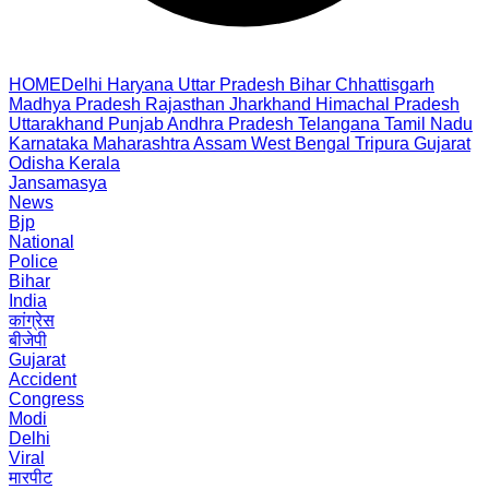
HOME
Delhi
Haryana
Uttar Pradesh
Bihar
Chhattisgarh
Madhya Pradesh
Rajasthan
Jharkhand
Himachal Pradesh
Uttarakhand
Punjab
Andhra Pradesh
Telangana
Tamil Nadu
Karnataka
Maharashtra
Assam
West Bengal
Tripura
Gujarat
Odisha
Kerala
Jansamasya
News
Bjp
National
Police
Bihar
India
कांग्रेस
बीजेपी
Gujarat
Accident
Congress
Modi
Delhi
Viral
मारपीट