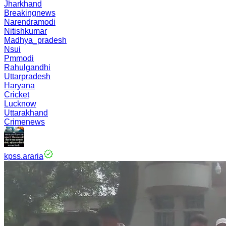
Jharkhand
Breakingnews
Narendramodi
Nitishkumar
Madhya_pradesh
Nsui
Pmmodi
Rahulgandhi
Uttarpradesh
Haryana
Cricket
Lucknow
Uttarakhand
Crimenews
kpss.araria