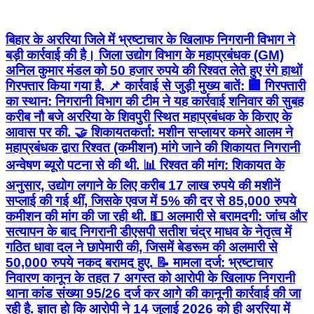
बिहार के अररिया जिले में भ्रष्टाचार के खिलाफ निगरानी विभाग ने
बड़ी कार्रवाई की है। जिला उद्योग विभाग के महाप्रबंधक (GM)
अनिल कुमार मंडल को 50 हजार रुपये की रिश्वत लेते हुए रंगे हाथों
गिरफ्तार किया गया है. 📌 कार्रवाई से जुड़ी मुख्य बातें: 🏢 गिरफ्तारी
का स्थान: निगरानी विभाग की टीम ने यह कार्रवाई शनिवार की सुबह
करीब नौ बजे अररिया के शिवपुरी स्थित महाप्रबंधक के किराए के
आवास पर की. 🤝 शिकायतकर्ता: मशीन सप्लायर कमरे आलम ने
महाप्रबंधक द्वारा रिश्वत (कमीशन) मांगे जाने की शिकायत निगरानी
अन्वेषण ब्यूरो पटना से की थी. 📊 रिश्वत की मांग: शिकायत के
अनुसार, उद्योग लगाने के लिए करीब 17 लाख रुपये की मशीनें
सप्लाई की गई थीं, जिसके एवज में 5% की दर से 85,000 रुपये
कमीशन की मांग की जा रही थी. 💵 अलमारी से बरामदगी: जांच और
सत्यापन के बाद निगरानी डीएसपी सतीश चंद्र माधव के नेतृत्व में
गठित धावा दल ने छापेमारी की, जिसमें बेडरूम की अलमारी से
50,000 रुपये नकद बरामद हुए. 📝 मामला दर्ज: भ्रष्टाचार
निवारण कानून के तहत 7 अगस्त को आरोपी के खिलाफ निगरानी
थाना कांड संख्या 95/26 दर्ज कर आगे की कानूनी कार्रवाई की जा
रही है. ज्ञात हो कि आरोपी ने 14 जुलाई 2026 को ही अररिया में