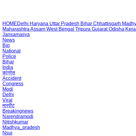
HOME
Delhi
Haryana
Uttar Pradesh
Bihar
Chhattisgarh
Madhy
Maharashtra
Assam
West Bengal
Tripura
Gujarat
Odisha
Kera
Jansamasya
News
Bjp
National
Police
Bihar
India
कांग्रेस
Accident
Congress
Modi
Delhi
Viral
मारपीट
Breakingnews
Narendramodi
Nitishkumar
Madhya_pradesh
Nsui