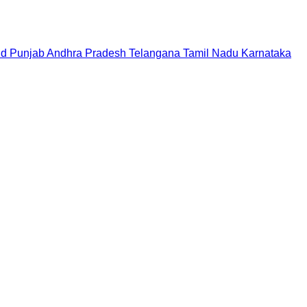
nd
Punjab
Andhra Pradesh
Telangana
Tamil Nadu
Karnataka