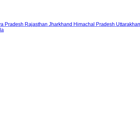
a Pradesh
Rajasthan
Jharkhand
Himachal Pradesh
Uttarakha
la