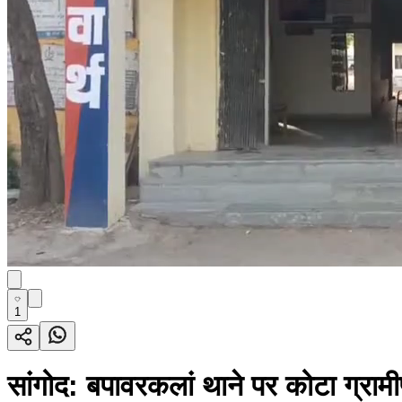
1
सांगोद: बपावरकलां थाने पर कोटा ग्राम