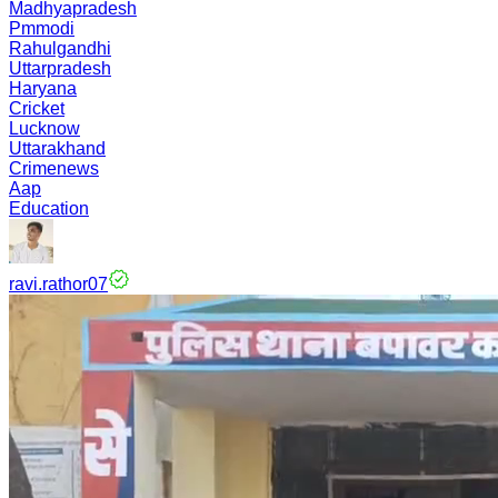
Madhyapradesh
Pmmodi
Rahulgandhi
Uttarpradesh
Haryana
Cricket
Lucknow
Uttarakhand
Crimenews
Aap
Education
ravi.rathor07