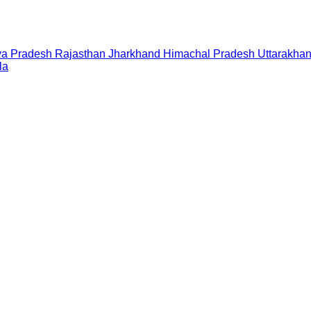
a Pradesh
Rajasthan
Jharkhand
Himachal Pradesh
Uttarakha
la