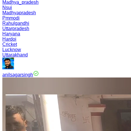
Madhya_pradesh
Nsui
Madhyapradesh
Pmmodi
Rahulgandhi
Uttarpradesh
Haryana
Hardoi
Cricket
Lucknow
Uttarakhand
anilsagarsingh