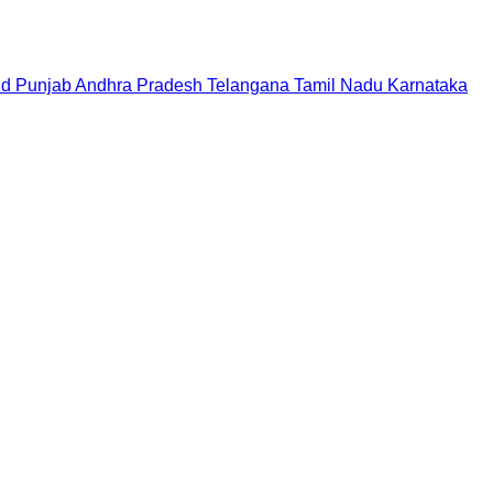
nd
Punjab
Andhra Pradesh
Telangana
Tamil Nadu
Karnataka