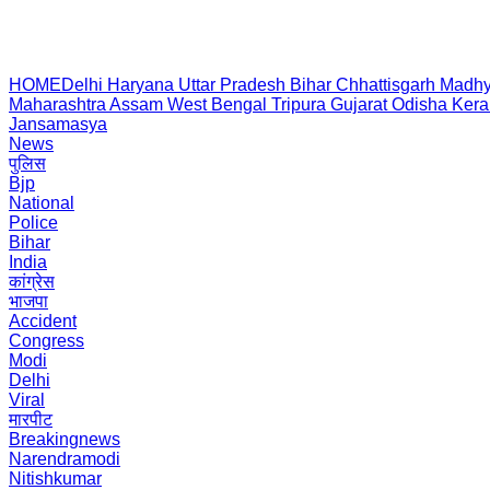
HOME
Delhi
Haryana
Uttar Pradesh
Bihar
Chhattisgarh
Madhy
Maharashtra
Assam
West Bengal
Tripura
Gujarat
Odisha
Kera
Jansamasya
News
पुलिस
Bjp
National
Police
Bihar
India
कांग्रेस
भाजपा
Accident
Congress
Modi
Delhi
Viral
मारपीट
Breakingnews
Narendramodi
Nitishkumar