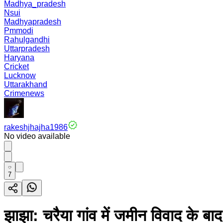
Madhya_pradesh
Nsui
Madhyapradesh
Pmmodi
Rahulgandhi
Uttarpradesh
Haryana
Cricket
Lucknow
Uttarakhand
Crimenews
rakeshjhajha1986
No video available
7
झाझा: चरैया गांव में जमीन विवाद के ब