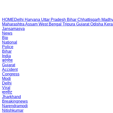
HOME
Delhi
Haryana
Uttar Pradesh
Bihar
Chhattisgarh
Madhy
Maharashtra
Assam
West Bengal
Tripura
Gujarat
Odisha
Kera
Jansamasya
News
Bjp
National
Police
Bihar
India
कांग्रेस
Gujarat
Accident
Congress
Modi
Delhi
Viral
मारपीट
Jharkhand
Breakingnews
Narendramodi
Nitishkumar