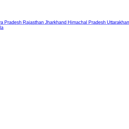
a Pradesh
Rajasthan
Jharkhand
Himachal Pradesh
Uttarakha
la