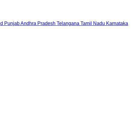
nd
Punjab
Andhra Pradesh
Telangana
Tamil Nadu
Karnataka