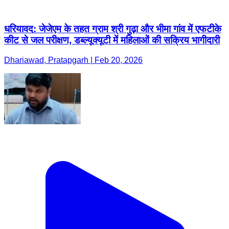
धरियावद: जेजेएम के तहत ग्राम श्री गुढ़ा और भीमा गांव में एफटीके
कीट से जल परीक्षण, डब्ल्यूक्यूटी में महिलाओं की सक्रिय भागीदारी
Dhariawad, Pratapgarh | Feb 20, 2026