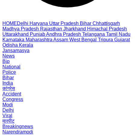
HOME
Delhi
Haryana
Uttar Pradesh
Bihar
Chhattisgarh
Madhya Pradesh
Rajasthan
Jharkhand
Himachal Pradesh
Uttarakhand
Punjab
Andhra Pradesh
Telangana
Tamil Nadu
Karnataka
Maharashtra
Assam
West Bengal
Tripura
Gujarat
Odisha
Kerala
Jansamasya
News
Bjp
National
Police
Bihar
India
कांग्रेस
Accident
Congress
Modi
Delhi
Viral
मारपीट
Breakingnews
Narendramodi