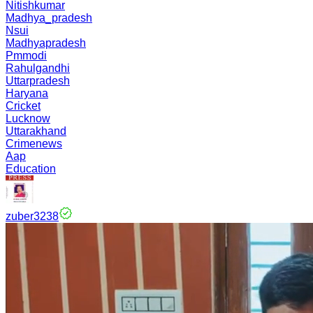
Nitishkumar
Madhya_pradesh
Nsui
Madhyapradesh
Pmmodi
Rahulgandhi
Uttarpradesh
Haryana
Cricket
Lucknow
Uttarakhand
Crimenews
Aap
Education
zuber3238