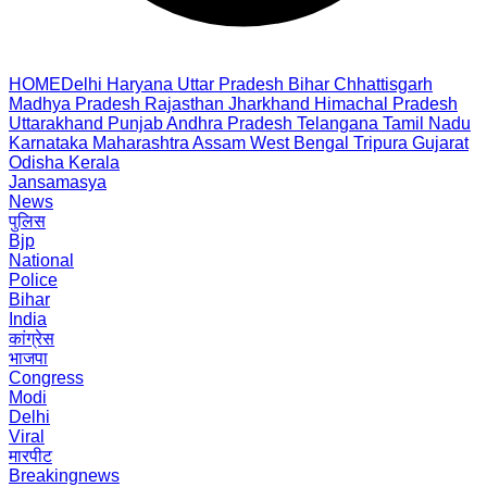
HOME
Delhi
Haryana
Uttar Pradesh
Bihar
Chhattisgarh
Madhya Pradesh
Rajasthan
Jharkhand
Himachal Pradesh
Uttarakhand
Punjab
Andhra Pradesh
Telangana
Tamil Nadu
Karnataka
Maharashtra
Assam
West Bengal
Tripura
Gujarat
Odisha
Kerala
Jansamasya
News
पुलिस
Bjp
National
Police
Bihar
India
कांग्रेस
भाजपा
Congress
Modi
Delhi
Viral
मारपीट
Breakingnews