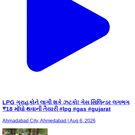
LPG ગ્રાહકોને લાગી શકે ઝટકો! ગેસ સિલિન્ડર લગભગ
₹18 મોંઘો થવાની તૈયારી #lpg #gas #gujarat
Ahmadabad City, Ahmedabad | Aug 6, 2026