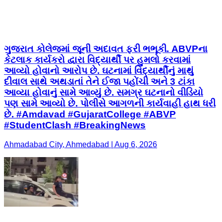
ગુજરાત કોલેજમાં જૂની અદાવત ફરી ભભૂકી. ABVPના
કેટલાક કાર્યકરો દ્વારા વિદ્યાર્થી પર હુમલો કરવામાં
આવ્યો હોવાનો આરોપ છે. ઘટનામાં વિદ્યાર્થીનું માથું
દીવાલ સાથે અથડાતાં તેને ઈજા પહોંચી અને 3 ટાંકા
આવ્યા હોવાનું સામે આવ્યું છે. સમગ્ર ઘટનાનો વીડિયો
પણ સામે આવ્યો છે. પોલીસે આગળની કાર્યવાહી હાથ ધરી
છે. #Amdavad #GujaratCollege #ABVP
#StudentClash #BreakingNews
Ahmadabad City, Ahmedabad | Aug 6, 2026