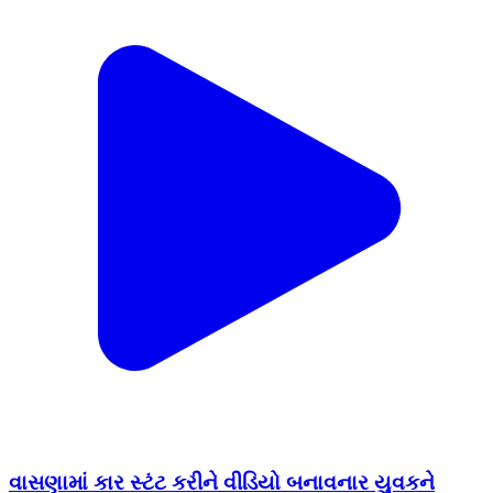
વાસણામાં કાર સ્ટંટ કરીને વીડિયો બનાવનાર યુવકને