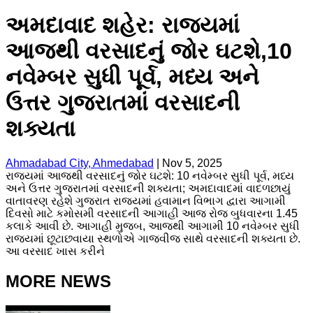
અમદાવાદ શહેર: રાજ્યમાં
આજથી વરસાદનું જોર ઘટશે,10
નવેમ્બર સુધી પૂર્વ, મધ્ય અને
ઉત્તર ગુજરાતમાં વરસાદની
શક્યતા
Ahmadabad City, Ahmedabad
|
Nov 5, 2025
રાજ્યમાં આજથી વરસાદનું જોર ઘટશે: 10 નવેમ્બર સુધી પૂર્વ, મધ્ય
અને ઉત્તર ગુજરાતમાં વરસાદની શક્યતા; અમદાવાદમાં વાદળછાયું
વાતાવરણ રહેશે ગુજરાત રાજ્યમાં હવામાન વિભાગ દ્વારા આગામી
દિવસો માટે કમોસમી વરસાદની આગાહી આજ રોજ બુધવારના 1.45
કલાકે આવી છે. આગાહી મુજબ, આજથી આગામી 10 નવેમ્બર સુધી
રાજ્યમાં છૂટાછવાયા સ્થળોએ ગાજવીજ સાથે વરસાદની શક્યતા છે.
આ વરસાદ ખાસ કરીને
MORE NEWS