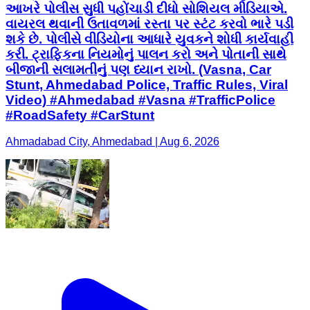
આખરે પોલીસ સુધી પહોંચાડી દીધો સોશિયલ મીડિયાએ.
વાયરલ થવાની ઉતાવળમાં રસ્તા પર સ્ટંટ કરવો ભારે પડી
શકે છે. પોલીસે વીડિયોના આધારે યુવકને શોધી કાર્યવાહી
કરી. ટ્રાફિકના નિયમોનું પાલન કરો અને પોતાની સાથે
બીજાની સલામતીનું પણ ધ્યાન રાખો. (Vasna, Car
Stunt, Ahmedabad Police, Traffic Rules, Viral
Video) #Ahmedabad #Vasna #TrafficPolice
#RoadSafety #CarStunt
Ahmadabad City, Ahmedabad | Aug 6, 2026