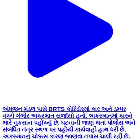
અંધજન મંડળ પાસે BRTS કોરિડોરમાં કાર અને ડમ્પર
વચ્ચે ગંભીર અકસ્માત સર્જાયો હતો. અકસ્માતમાં કારને
ભારે નુકસાન પહોંચ્યું છે. ઘટનાની જાણ થતાં પોલીસ અને
સંબંધિત તંત્ર સ્થળ પર પહોંચી કાર્યવાહી હાથ ધરી છે.
અકસ્માતનું ચોક્કસ કારણ જાણવા તપાસ ચાલી રહી છે.