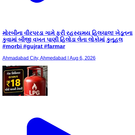
મોરબીના વીરપરડા ગામે ફરી રહસ્યમય હિલચાલ! ખેડૂતના
કુવામાં બીજી વખત પાણી હિલોડા લેતા લોકોમાં કુતૂહલ
#morbi #gujrat #farmar
Ahmadabad City, Ahmedabad | Aug 6, 2026