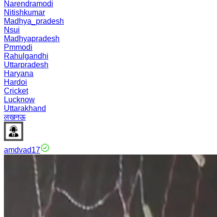
Narendramodi
Nitishkumar
Madhya_pradesh
Nsui
Madhyapradesh
Pmmodi
Rahulgandhi
Uttarpradesh
Haryana
Hardoi
Cricket
Lucknow
Uttarakhand
लखनऊ
amdvad17