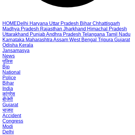
HOME
Delhi
Haryana
Uttar Pradesh
Bihar
Chhattisgarh
Madhya Pradesh
Rajasthan
Jharkhand
Himachal Pradesh
Uttarakhand
Punjab
Andhra Pradesh
Telangana
Tamil Nadu
Karnataka
Maharashtra
Assam
West Bengal
Tripura
Gujarat
Odisha
Kerala
Jansamasya
News
पुलिस
Bjp
National
Police
Bihar
India
कांग्रेस
बीजेपी
Gujarat
भाजपा
Accident
Congress
Modi
Delhi