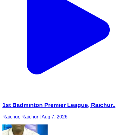
1st Badminton Premier League, Raichur..
Raichur, Raichur | Aug 7, 2026