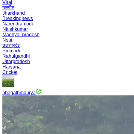
Viral
मारपीट
Jharkhand
Breakingnews
Narendramodi
Nitishkumar
Madhya_pradesh
Nsui
उत्तरप्रदेश
Pmmodi
Rahulgandhi
Uttarpradesh
Haryana
Cricket
bhagathmourya