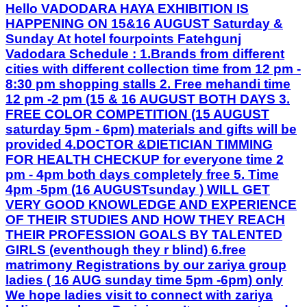
Hello VADODARA HAYA EXHIBITION IS
HAPPENING ON 15&16 AUGUST Saturday &
Sunday At hotel fourpoints Fatehgunj
Vadodara Schedule : 1.Brands from different
cities with different collection time from 12 pm -
8:30 pm shopping stalls 2. Free mehandi time
12 pm -2 pm (15 & 16 AUGUST BOTH DAYS 3.
FREE COLOR COMPETITION (15 AUGUST
saturday 5pm - 6pm) materials and gifts will be
provided 4.DOCTOR &DIETICIAN TIMMING
FOR HEALTH CHECKUP for everyone time 2
pm - 4pm both days completely free 5. Time
4pm -5pm (16 AUGUSTsunday ) WILL GET
VERY GOOD KNOWLEDGE AND EXPERIENCE
OF THEIR STUDIES AND HOW THEY REACH
THEIR PROFESSION GOALS BY TALENTED
GIRLS (eventhough they r blind) 6.free
matrimony Registrations by our zariya group
ladies ( 16 AUG sunday time 5pm -6pm) only
We hope ladies visit to connect with zariya