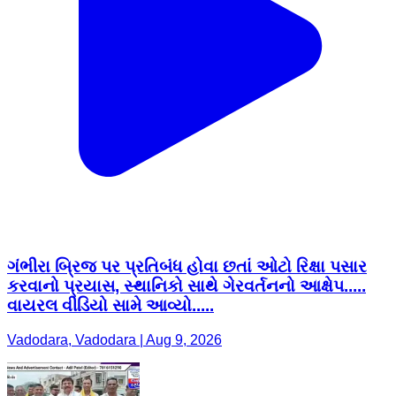
ગંભીરા બ્રિજ પર પ્રતિબંધ હોવા છતાં ઓટો રિક્ષા પસાર
કરવાનો પ્રયાસ, સ્થાનિકો સાથે ગેરવર્તનનો આક્ષેપ.....
વાયરલ વીડિયો સામે આવ્યો.....
Vadodara, Vadodara | Aug 9, 2026