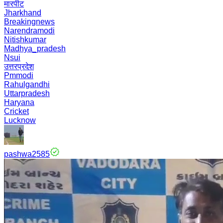
मारपीट
Jharkhand
Breakingnews
Narendramodi
Nitishkumar
Madhya_pradesh
Nsui
उत्तरप्रदेश
Pmmodi
Rahulgandhi
Uttarpradesh
Haryana
Cricket
Lucknow
pashwa2585