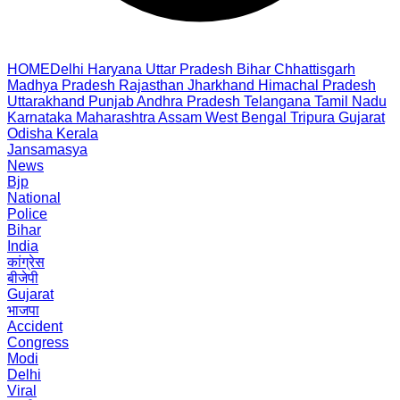
HOME
Delhi
Haryana
Uttar Pradesh
Bihar
Chhattisgarh
Madhya Pradesh
Rajasthan
Jharkhand
Himachal Pradesh
Uttarakhand
Punjab
Andhra Pradesh
Telangana
Tamil Nadu
Karnataka
Maharashtra
Assam
West Bengal
Tripura
Gujarat
Odisha
Kerala
Jansamasya
News
Bjp
National
Police
Bihar
India
कांग्रेस
बीजेपी
Gujarat
भाजपा
Accident
Congress
Modi
Delhi
Viral