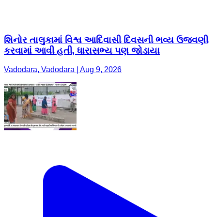
શિનોર તાલુકામાં વિશ્વ આદિવાસી દિવસની ભવ્ય ઉજવણી
કરવામાં આવી હતી, ધારાસભ્ય પણ જોડાયા
Vadodara, Vadodara | Aug 9, 2026