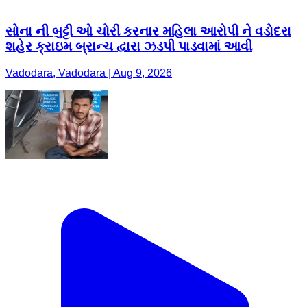
સોના ની બુટ્ટી ઓ ચોરી કરનાર મહિલા આરોપી ને વડોદરા
શહેર ક્રાઇમ બ્રાન્ચ દ્વારા ઝડપી પાડવામાં આવી
Vadodara, Vadodara | Aug 9, 2026