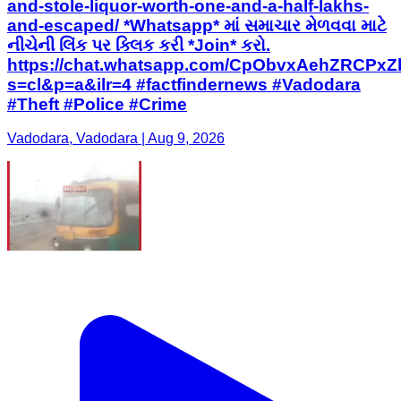
and-stole-liquor-worth-one-and-a-half-lakhs-
and-escaped/ *Whatsapp* માં સમાચાર મેળવવા માટે
નીચેની લિંક પર ક્લિક કરી *Join* કરો.
https://chat.whatsapp.com/CpObvxAehZRCPx
s=cl&p=a&ilr=4 #factfindernews #Vadodara
#Theft #Police #Crime
Vadodara, Vadodara | Aug 9, 2026