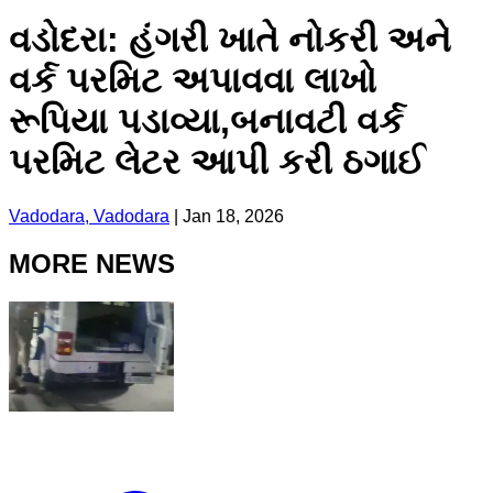
વડોદરા: હંગરી ખાતે નોકરી અને
વર્ક પરમિટ અપાવવા લાખો
રૂપિયા પડાવ્યા,બનાવટી વર્ક
પરમિટ લેટર આપી કરી ઠગાઈ
Vadodara, Vadodara
|
Jan 18, 2026
MORE NEWS