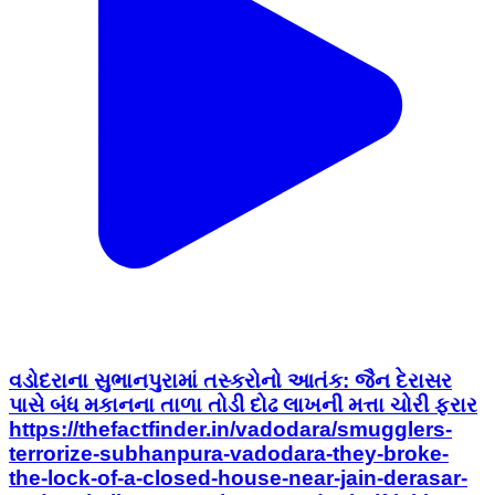
વડોદરાના સુભાનપુરામાં તસ્કરોનો આતંક: જૈન દેરાસર
પાસે બંધ મકાનના તાળા તોડી દોઢ લાખની મત્તા ચોરી ફરાર
https://thefactfinder.in/vadodara/smugglers-
terrorize-subhanpura-vadodara-they-broke-
the-lock-of-a-closed-house-near-jain-derasar-