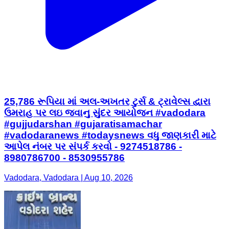
25,786 રૂપિયા માં અલ-અખતર ટુર્સ & ટ્રાવેલ્સ દ્વારા
ઉમરાહ પર લઇ જવાનુ સુંદર આયોજન #vadodara
#gujjudarshan #gujaratisamachar
#vadodaranews #todaysnews વધુ જાણકારી માટે
આપેલ નંબર પર સંપર્ક કરવો - 9274518786 -
8980786700 - 8530955786
Vadodara, Vadodara | Aug 10, 2026