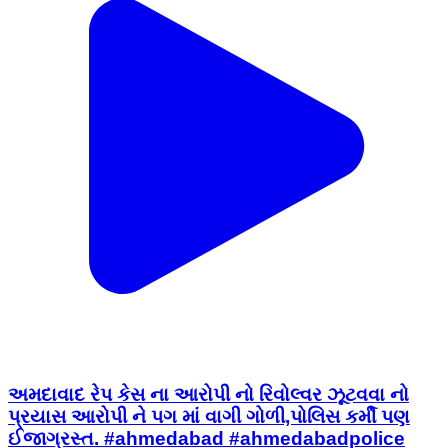
અમદાવાદ રેપ કેસ ના આરોપી નો રિવોલ્વર ઝૂટવવા નો
પ્રયાસ આરોપી ને પગ માં વાગી ગોળી,પોલિસ કર્મી પણ
ઈજાગ્રસ્ત. #ahmedabad #ahmedabadpolice