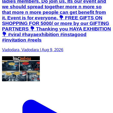
ladies members. Do join us. Its our event and
we should spread together more n more so
that more n more people can get benefit from
it. Event is for everyone. 💐 FREE GIFTS ON
SHOPPING FOR 5000/ or more by our GIFTING
PARTNERS 💐 Thanking you HAYA EXHIBITION
💐 #viral #hayaexhibition #instagood
#invitation #reels
Vadodara, Vadodara | Aug 9, 2026