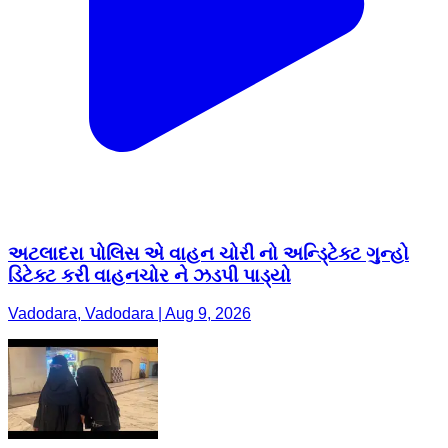
અટલાદરા પોલિસ એ વાહન ચોરી નો અન્ડિ્ટેક્ટ ગુન્હો
ડિટેક્ટ કરી વાહનચોર ને ઝડપી પાડ્યો
Vadodara, Vadodara | Aug 9, 2026