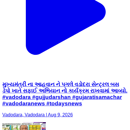
મુખ્યમંત્રી ના આહવાન ને પગલે વડોદરા સેન્ટ્રલ બસ
ડેપો ખાતે સફાઈ અભિયાન નો કાર્યક્રમ રાખવામાં આવ્યો.
#vadodara #gujjudarshan #gujaratisamachar
#vadodaranews #todaysnews
Vadodara, Vadodara | Aug 9, 2026