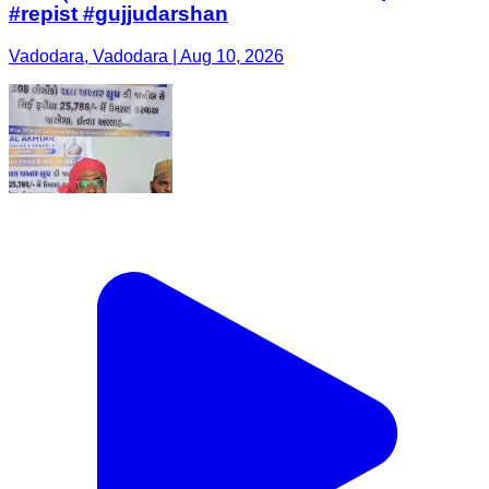
#repist #gujjudarshan
Vadodara, Vadodara | Aug 10, 2026