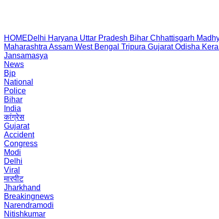
HOME
Delhi
Haryana
Uttar Pradesh
Bihar
Chhattisgarh
Madhy
Maharashtra
Assam
West Bengal
Tripura
Gujarat
Odisha
Kera
Jansamasya
News
Bjp
National
Police
Bihar
India
कांग्रेस
Gujarat
Accident
Congress
Modi
Delhi
Viral
मारपीट
Jharkhand
Breakingnews
Narendramodi
Nitishkumar