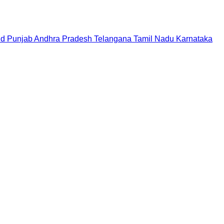
nd
Punjab
Andhra Pradesh
Telangana
Tamil Nadu
Karnataka