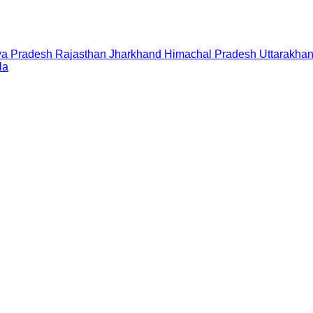
a Pradesh
Rajasthan
Jharkhand
Himachal Pradesh
Uttarakha
la