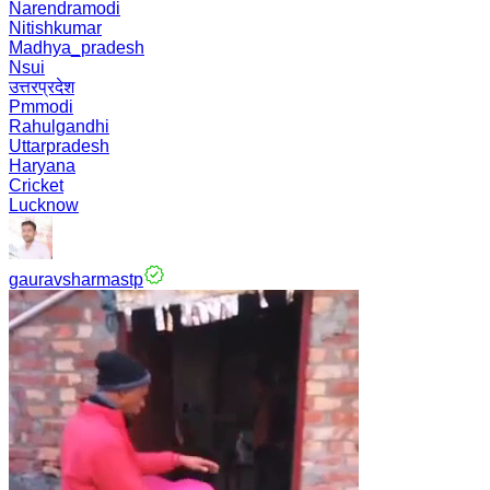
Narendramodi
Nitishkumar
Madhya_pradesh
Nsui
उत्तरप्रदेश
Pmmodi
Rahulgandhi
Uttarpradesh
Haryana
Cricket
Lucknow
gauravsharmastp