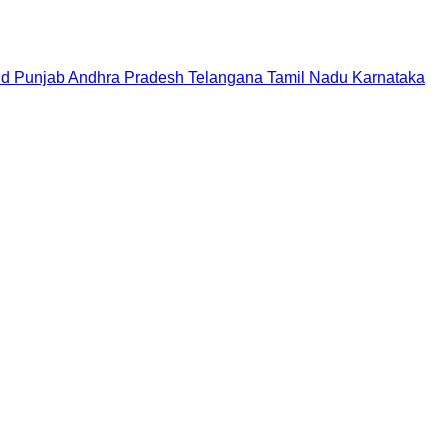
nd
Punjab
Andhra Pradesh
Telangana
Tamil Nadu
Karnataka