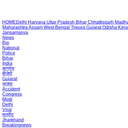
HOME
Delhi
Haryana
Uttar Pradesh
Bihar
Chhattisgarh
Madhy
Maharashtra
Assam
West Bengal
Tripura
Gujarat
Odisha
Kera
Jansamasya
News
Bjp
National
Police
Bihar
India
कांग्रेस
बीजेपी
Gujarat
भाजपा
Accident
Congress
Modi
Delhi
Viral
मारपीट
Jharkhand
Breakingnews