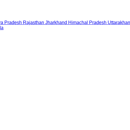
a Pradesh
Rajasthan
Jharkhand
Himachal Pradesh
Uttarakha
la