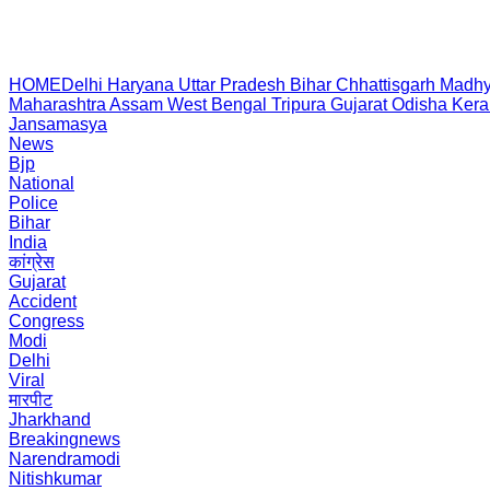
HOME
Delhi
Haryana
Uttar Pradesh
Bihar
Chhattisgarh
Madhy
Maharashtra
Assam
West Bengal
Tripura
Gujarat
Odisha
Kera
Jansamasya
News
Bjp
National
Police
Bihar
India
कांग्रेस
Gujarat
Accident
Congress
Modi
Delhi
Viral
मारपीट
Jharkhand
Breakingnews
Narendramodi
Nitishkumar