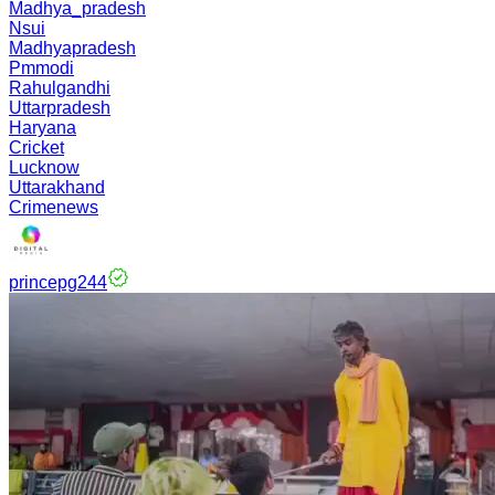
Madhya_pradesh
Nsui
Madhyapradesh
Pmmodi
Rahulgandhi
Uttarpradesh
Haryana
Cricket
Lucknow
Uttarakhand
Crimenews
princepg244