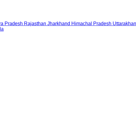
a Pradesh
Rajasthan
Jharkhand
Himachal Pradesh
Uttarakha
la