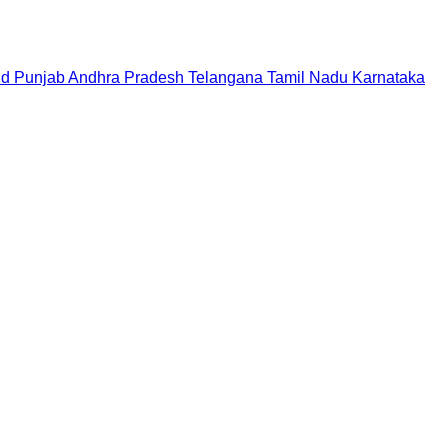
nd
Punjab
Andhra Pradesh
Telangana
Tamil Nadu
Karnataka