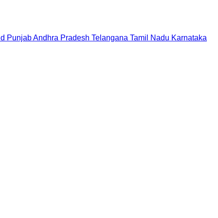
nd
Punjab
Andhra Pradesh
Telangana
Tamil Nadu
Karnataka