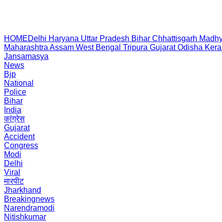
HOME
Delhi
Haryana
Uttar Pradesh
Bihar
Chhattisgarh
Madhy
Maharashtra
Assam
West Bengal
Tripura
Gujarat
Odisha
Kera
Jansamasya
News
Bjp
National
Police
Bihar
India
कांग्रेस
Gujarat
Accident
Congress
Modi
Delhi
Viral
मारपीट
Jharkhand
Breakingnews
Narendramodi
Nitishkumar