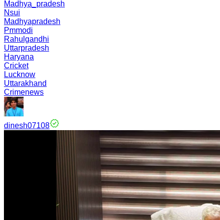
Madhya_pradesh
Nsui
Madhyapradesh
Pmmodi
Rahulgandhi
Uttarpradesh
Haryana
Cricket
Lucknow
Uttarakhand
Crimenews
dinesh07108