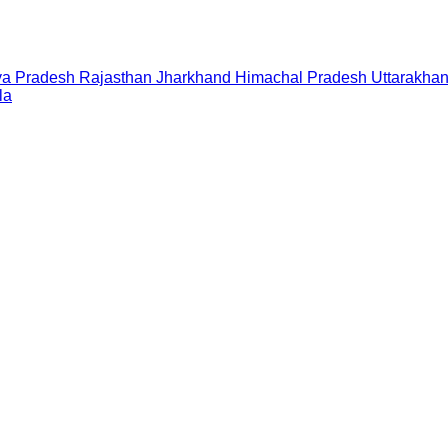
a Pradesh
Rajasthan
Jharkhand
Himachal Pradesh
Uttarakha
la