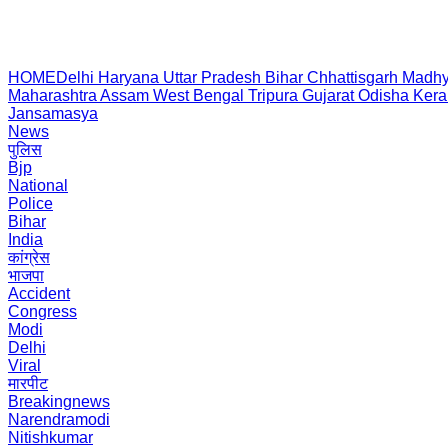
HOME
Delhi
Haryana
Uttar Pradesh
Bihar
Chhattisgarh
Madhy
Maharashtra
Assam
West Bengal
Tripura
Gujarat
Odisha
Kera
Jansamasya
News
पुलिस
Bjp
National
Police
Bihar
India
कांग्रेस
भाजपा
Accident
Congress
Modi
Delhi
Viral
मारपीट
Breakingnews
Narendramodi
Nitishkumar