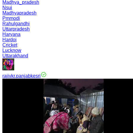
Madhya_pradesh
Nsui
Madhyapradesh
Pmmodi
Rahulgandhi
Uttarpradesh
Haryana
Hardoi
Cricket
Lucknow
Uttarakhand
rajivkr.panjabkesri