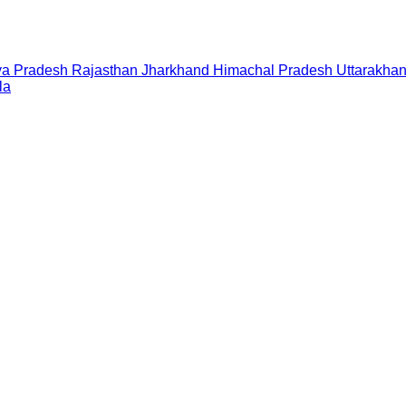
a Pradesh
Rajasthan
Jharkhand
Himachal Pradesh
Uttarakha
la