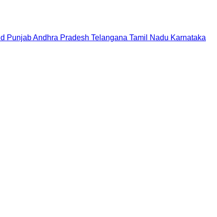
nd
Punjab
Andhra Pradesh
Telangana
Tamil Nadu
Karnataka