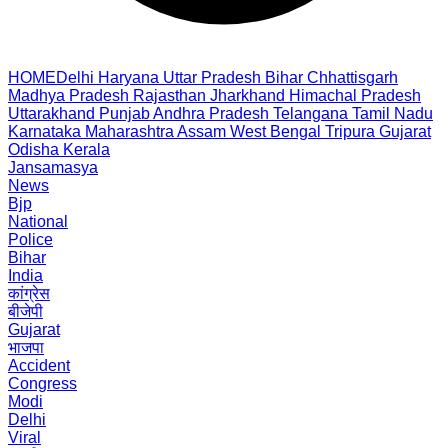
HOME
Delhi
Haryana
Uttar Pradesh
Bihar
Chhattisgarh
Madhya Pradesh
Rajasthan
Jharkhand
Himachal Pradesh
Uttarakhand
Punjab
Andhra Pradesh
Telangana
Tamil Nadu
Karnataka
Maharashtra
Assam
West Bengal
Tripura
Gujarat
Odisha
Kerala
Jansamasya
News
Bjp
National
Police
Bihar
India
कांग्रेस
बीजेपी
Gujarat
भाजपा
Accident
Congress
Modi
Delhi
Viral