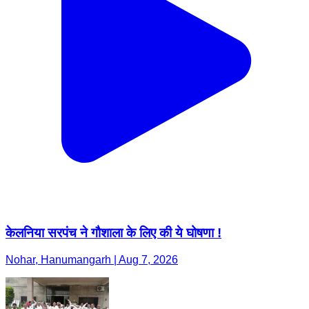
केलनिया सरपंच ने गौशाला के लिए की ये घोषणा !
Nohar, Hanumangarh | Aug 7, 2026