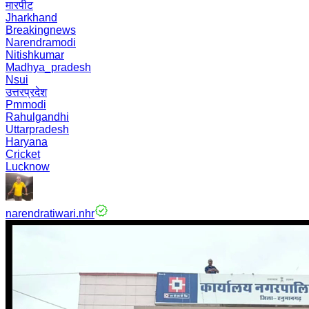
मारपीट
Jharkhand
Breakingnews
Narendramodi
Nitishkumar
Madhya_pradesh
Nsui
उत्तरप्रदेश
Pmmodi
Rahulgandhi
Uttarpradesh
Haryana
Cricket
Lucknow
narendratiwari.nhr