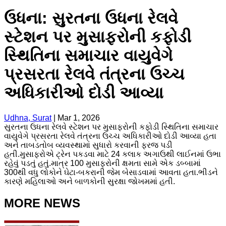
ઉધના: સુરતના ઉધના રેલવે
સ્ટેશન પર મુસાફરોની કફોડી
સ્થિતિના સમાચાર વાયુવેગે
પ્રસરતા રેલવે તંત્રના ઉચ્ચ
અધિકારીઓ દોડી આવ્યા
Udhna, Surat
|
Mar 1, 2026
સુરતના ઉધના રેલવે સ્ટેશન પર મુસાફરોની કફોડી સ્થિતિના સમાચાર
વાયુવેગે પ્રસરતા રેલવે તંત્રના ઉચ્ચ અધિકારીઓ દોડી આવ્યા હતા
અને તાબડતોબ વ્યવસ્થામાં સુધારો કરવાની ફરજ પડી
હતી.મુસાફરોએ ટ્રેન પકડવા માટે 24 કલાક અગાઉથી લાઈનમાં ઉભા
રહેવું પડતું હતું.​માત્ર 100 મુસાફરોની ક્ષમતા સામે એક ડબ્બામાં
300થી વધુ લોકોને ઘેટા-બકરાની જેમ બેસાડવામાં આવતા હતા.ભીડને
કારણે મહિલાઓ અને બાળકોની સુરક્ષા જોખમમાં હતી.
MORE NEWS