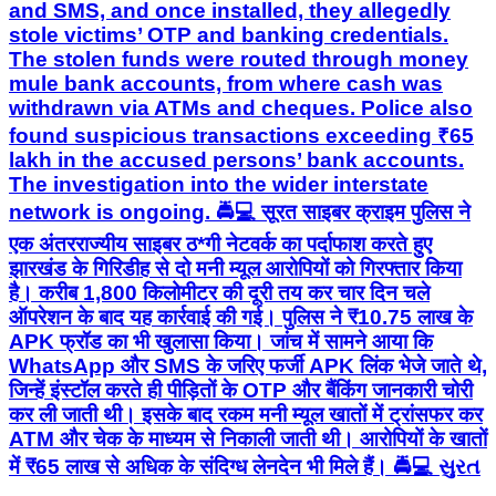
and SMS, and once installed, they allegedly
stole victims’ OTP and banking credentials.
The stolen funds were routed through money
mule bank accounts, from where cash was
withdrawn via ATMs and cheques. Police also
found suspicious transactions exceeding ₹65
lakh in the accused persons’ bank accounts.
The investigation into the wider interstate
network is ongoing. 🚔💻 सूरत साइबर क्राइम पुलिस ने
एक अंतरराज्यीय साइबर ठ*गी नेटवर्क का पर्दाफाश करते हुए
झारखंड के गिरिडीह से दो मनी म्यूल आरोपियों को गिरफ्तार किया
है। करीब 1,800 किलोमीटर की दूरी तय कर चार दिन चले
ऑपरेशन के बाद यह कार्रवाई की गई। पुलिस ने ₹10.75 लाख के
APK फ्रॉड का भी खुलासा किया। जांच में सामने आया कि
WhatsApp और SMS के जरिए फर्जी APK लिंक भेजे जाते थे,
जिन्हें इंस्टॉल करते ही पीड़ितों के OTP और बैंकिंग जानकारी चोरी
कर ली जाती थी। इसके बाद रकम मनी म्यूल खातों में ट्रांसफर कर
ATM और चेक के माध्यम से निकाली जाती थी। आरोपियों के खातों
में ₹65 लाख से अधिक के संदिग्ध लेनदेन भी मिले हैं। 🚔💻 સુરત