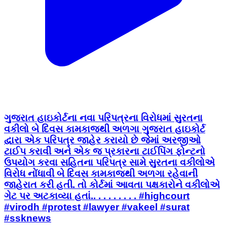
ગુજરાત હાઇકોર્ટના નવા પરિપત્રના વિરોધમાં સુરતના
વકીલો બે દિવસ કામકાજથી અળગા ગુજરાત હાઇકોર્ટ
દ્વારા એક પરિપત્ર જાહેર કરાયો છે જેમાં અરજીઓ
ટાઈપ કરાવી અને એક જ પ્રકારના ટાઈપિંગ ફોન્ટનો
ઉપયોગ કરવા સહિતના પરિપત્ર સામે સુરતના વકીલોએ
વિરોધ નોંધાવી બે દિવસ કામકાજથી અળગા રહેવાની
જાહેરાત કરી હતી. તો કોર્ટમાં આવતા પક્ષકારોને વકીલોએ
ગેટ પર અટકાવ્યા હતાં.. . . . . . . . . #highcourt
#virodh #protest #lawyer #vakeel #surat
#ssknews