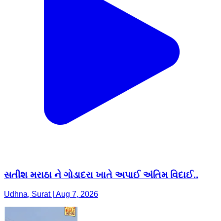
સતીશ મરાઠા ને ગોડાદરા ખાતે અપાઈ અંતિમ વિદાઈ..
Udhna, Surat | Aug 7, 2026