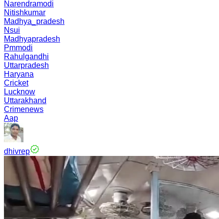
Narendramodi
Nitishkumar
Madhya_pradesh
Nsui
Madhyapradesh
Pmmodi
Rahulgandhi
Uttarpradesh
Haryana
Cricket
Lucknow
Uttarakhand
Crimenews
Aap
dhivrep