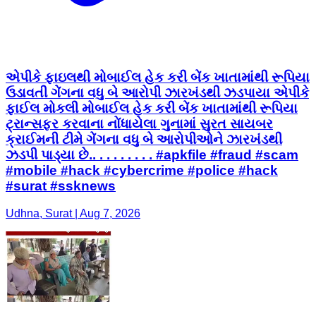
એપીકે ફાઇલથી મોબાઈલ હેક કરી બેંક ખાતામાંથી રૂપિયા
ઉડાવતી ગેંગના વધુ બે આરોપી ઝારખંડથી ઝડપાયા એપીકે
ફાઈલ મોકલી મોબાઈલ હેક કરી બેંક ખાતામાંથી રૂપિયા
ટ્રાન્સફર કરવાના નોંધાયેલા ગુનામાં સુરત સાયબર
ક્રાઈમની ટીમે ગેંગના વધુ બે આરોપીઓને ઝારખંડથી
ઝડપી પાડ્યા છે.. . . . . . . . . #apkfile #fraud #scam
#mobile #hack #cybercrime #police #hack
#surat #ssknews
Udhna, Surat | Aug 7, 2026