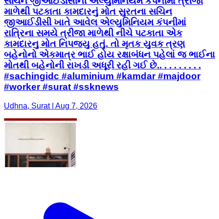
સચિન જીઆઈડીસીની એલ્યુમિનિયમ કંપનીમાં ત્રીજા
માળેથી પટકાતા કામદારનું મોત સુરતના સચિન
જીઆઈડીસી ખાતે આવેલ એલ્યુમિનિયમ કંપનીમાં
રાત્રિના સમયે ત્રીજા માળેથી નીચે પટકાતા એક
કામદારનુ મોત નિપજ્યુ હતું. તો મૃતક યુવક ત્રણ
બહેનોનો એકમાત્ર ભાઈ હોય રક્ષાબંધન પહેલાં જ ભાઈના
મોતથી બહેનોની રાખડી અધૂરી રહી ગઈ છે.. . . . . . . . .
#sachingidc #aluminium #kamdar #majdoor
#worker #surat #ssknews
Udhna, Surat | Aug 7, 2026