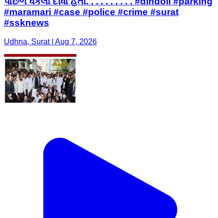
પાછળ ધકેલી દીધો હતો. . . . . . . . . . #dindoli #parking
#maramari #case #police #crime #surat
#ssknews
Udhna, Surat | Aug 7, 2026