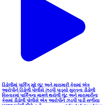
ડિંડોલીમાં પાર્કિંગ મુદ્દે લૂંટ અને મારામારી કેસમાં એક
આરોપીને ડિંડોલી પોલીસે ઝડપી પાડ્યો સુરતના ડીંડોલી
વિસ્તારમાં પાર્કિંગના મામલે થયેલી લૂંટ અને મારામારીના
કેસમાં ડીંડોલી પોલીસે એક આરોપીને ઝડપી પાડી સળીયા