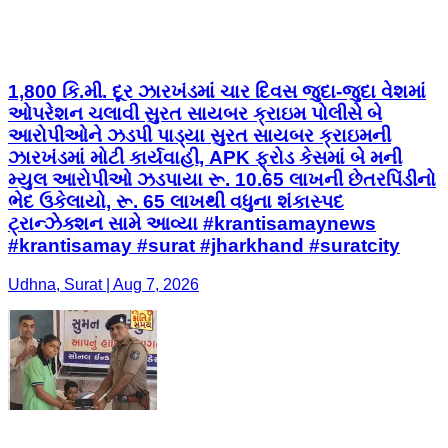
1,800 કિ.મી. દૂર ઝારખંડમાં ચાર દિવસ જુદા-જુદા વેશમાં
ઓપરેશન ચલાવી સુરત સાયબર ક્રાઇમ પોલીસે બે
આરોપીઓને ઝડપી પાડ્યા સુરત સાયબર ક્રાઇમની
ઝારખંડમાં મોટી કાર્યવાહી, APK ફ્રોડ કેસમાં બે મની
મ્યુલ આરોપીઓ ઝડપાયા રૂ. 10.65 લાખની છેતરપિંડીનો
ભેદ ઉકેલાયો, રૂ. 65 લાખથી વધુના શંકાસ્પદ
ટ્રાન્ઝેક્શન સામે આવ્યા #krantisamaynews
#krantisamay #surat #jharkhand #suratcity
Udhna, Surat | Aug 7, 2026