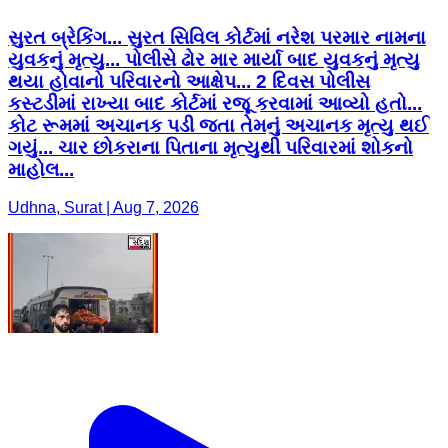
સુરત બ્રેકિંગ... સુરત સિવિલ કોર્ટમાં નરેશ પરમાર નામના
યુવકનું મૃત્યુ... પોલીસે ઢોર માર માર્યા બાદ યુવકનું મૃત્યુ
થયા હોવાનો પરિવારનો આક્ષેપ... 2 દિવસ પોલીસ
કસ્ટડીમાં રાખ્યા બાદ કોર્ટમાં રજૂ કરવામાં આવ્યો હતો...
કોટ રૂમમાં અચાનક પડી જતા તેમનું અચાનક મૃત્યુ થઈ
ગયું... ચાર છોકરાના પિતાના મૃત્યુથી પરિવારમાં શોકનો
માહોલ...
Udhna, Surat | Aug 7, 2026