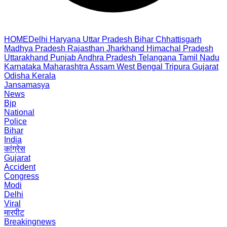
HOME
Delhi
Haryana
Uttar Pradesh
Bihar
Chhattisgarh
Madhya Pradesh
Rajasthan
Jharkhand
Himachal Pradesh
Uttarakhand
Punjab
Andhra Pradesh
Telangana
Tamil Nadu
Karnataka
Maharashtra
Assam
West Bengal
Tripura
Gujarat
Odisha
Kerala
Jansamasya
News
Bjp
National
Police
Bihar
India
कांग्रेस
Gujarat
Accident
Congress
Modi
Delhi
Viral
मारपीट
Breakingnews