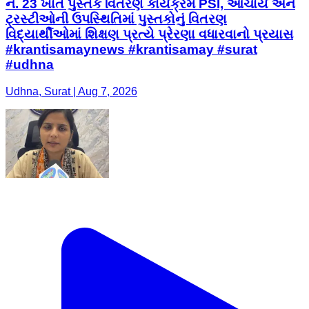
નં. 23 ખાતે પુસ્તક વિતરણ કાર્યક્રમ PSI, આચાર્ય અને
ટ્રસ્ટીઓની ઉપસ્થિતિમાં પુસ્તકોનું વિતરણ
વિદ્યાર્થીઓમાં શિક્ષણ પ્રત્યે પ્રેરણા વધારવાનો પ્રયાસ
#krantisamaynews #krantisamay #surat
#udhna
Udhna, Surat | Aug 7, 2026