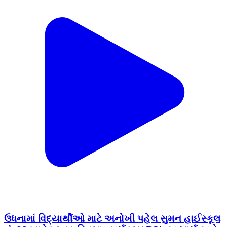
ઉધનામાં વિદ્યાર્થીઓ માટે અનોખી પહેલ સુમન હાઈસ્કૂલ