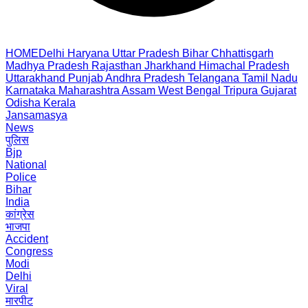
HOME
Delhi
Haryana
Uttar Pradesh
Bihar
Chhattisgarh
Madhya Pradesh
Rajasthan
Jharkhand
Himachal Pradesh
Uttarakhand
Punjab
Andhra Pradesh
Telangana
Tamil Nadu
Karnataka
Maharashtra
Assam
West Bengal
Tripura
Gujarat
Odisha
Kerala
Jansamasya
News
पुलिस
Bjp
National
Police
Bihar
India
कांग्रेस
भाजपा
Accident
Congress
Modi
Delhi
Viral
मारपीट