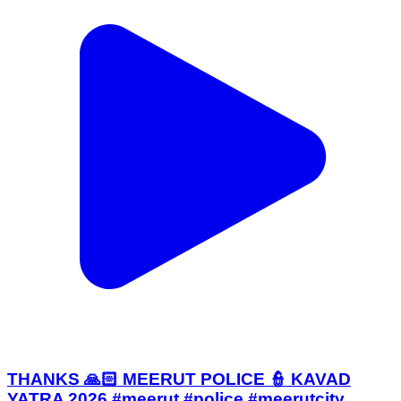
THANKS 🙏🏻 MEERUT POLICE 👮 KAVAD
YATRA 2026 #meerut #police #meerutcity