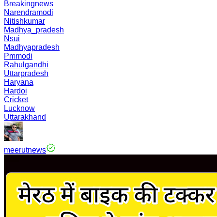
Breakingnews
Narendramodi
Nitishkumar
Madhya_pradesh
Nsui
Madhyapradesh
Pmmodi
Rahulgandhi
Uttarpradesh
Haryana
Hardoi
Cricket
Lucknow
Uttarakhand
meerutnews