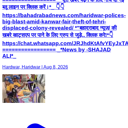
ब्लू लाइन पर क्लिक करें।*_ 👇👇
https://bahadrabadnews.com/haridwar-polices-
big-blast-amid-kanwar-fair-theft-of-tehri-
displaced-colony-revealed/ *"बहादराबाद न्यूज़/ की
खबरे व्हाट्सएप पर पाने के लिए ग्रुप से जुड़े.. क्लिक करे!*👇
https://chat.whatsapp.com/JRJhdKtAfvYEyJ
================= _*News by -SHAJAD
ALI*_
Hardwar, Haridwar | Aug 8, 2026