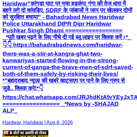
Haridwar”कांगड़ा घाट पर मचा हड़कंप! गंगा की तेज धारा में
बहने लगे दो कांवड़िए, SDRF के जांबाजों ने जान पर खेलकर दोनों
को सुरक्षित बचाया” - Bahadrabad News Haridwar
Police Uttarakhand DIPR Dipr Haridwar
Pushkar Singh Dhami =================
_*पूरी ख़बर पढ़ने के लिए नीचे दी गई ब्लू लाइन पर क्लिक करें।*_
👇👇 https://bahadrabadnews.com/haridwar-
there-was-a-stir-at-kangra-ghat-two-
kanwariyas-started-flowing-in-the-strong-
current-of-ganga-the-brave-men-of-sdrf-saved-
both-of-them-safely-by-risking-their-lives/
*"बहादराबाद न्यूज़/ की खबरे व्हाट्सएप पर पाने के लिए ग्रुप से
जुड़े.. क्लिक करे!*👇
https://chat.whatsapp.com/JRJhdKtAfvYEyJ
================= _*News by -SHAJAD
ALI*_
Hardwar, Haridwar | Aug 8, 2026