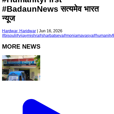
#BadaunNews सत्यमेव भारत
न्यूज
Hardwar, Haridwar
|
Jun 16, 2026
#
bisouli
#
vijaymishra
#
sharbatseva
#
moniamavasya
#
humanityfi
MORE NEWS