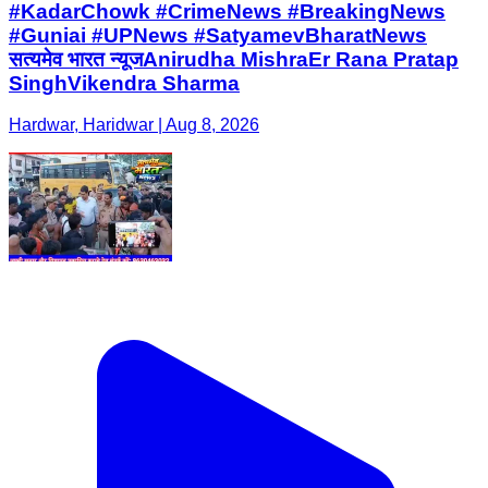
#KadarChowk #CrimeNews #BreakingNews
#Guniai #UPNews #SatyamevBharatNews
सत्यमेव भारत न्यूजAnirudha MishraEr Rana Pratap
SinghVikendra Sharma
Hardwar, Haridwar | Aug 8, 2026