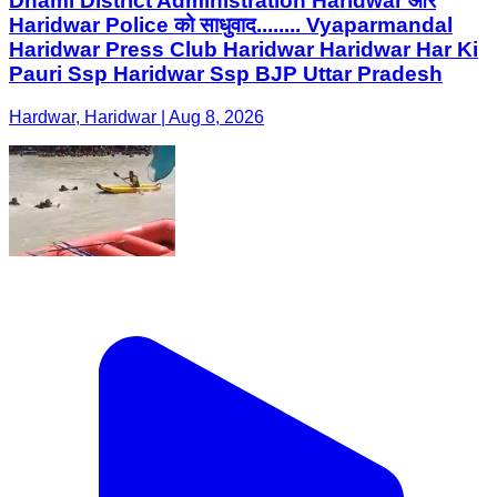
Dhami District Administration Haridwar और
Haridwar Police को साधुवाद........ Vyaparmandal
Haridwar Press Club Haridwar Haridwar Har Ki
Pauri Ssp Haridwar Ssp BJP Uttar Pradesh
Hardwar, Haridwar | Aug 8, 2026