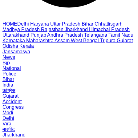
HOME
Delhi
Haryana
Uttar Pradesh
Bihar
Chhattisgarh
Madhya Pradesh
Rajasthan
Jharkhand
Himachal Pradesh
Uttarakhand
Punjab
Andhra Pradesh
Telangana
Tamil Nadu
Karnataka
Maharashtra
Assam
West Bengal
Tripura
Gujarat
Odisha
Kerala
Jansamasya
News
Bjp
National
Police
Bihar
India
कांग्रेस
Gujarat
Accident
Congress
Modi
Delhi
Viral
मारपीट
Jharkhand