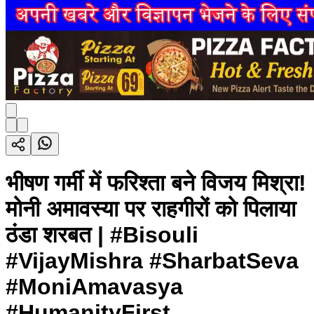
भीषण गर्मी में फरिश्ता बने विजय मिश्रा!
मोनी अमावस्या पर राहगीरों को पिलाया
ठंडा शरबत | #Bisouli
#VijayMishra #SharbatSeva
#MoniAmavasya
#HumanityFirst