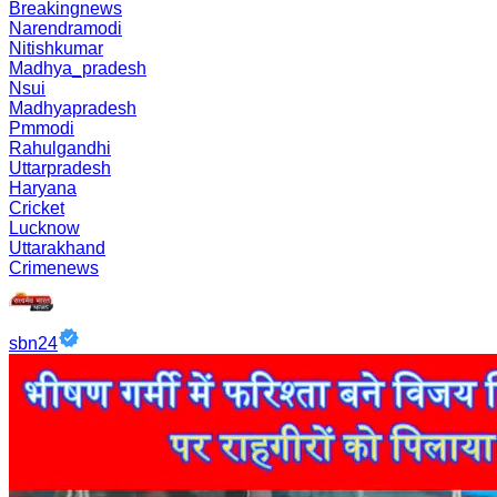
Breakingnews
Narendramodi
Nitishkumar
Madhya_pradesh
Nsui
Madhyapradesh
Pmmodi
Rahulgandhi
Uttarpradesh
Haryana
Cricket
Lucknow
Uttarakhand
Crimenews
sbn24