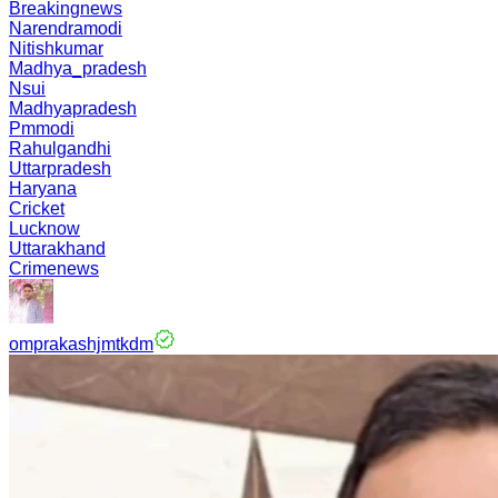
Breakingnews
Narendramodi
Nitishkumar
Madhya_pradesh
Nsui
Madhyapradesh
Pmmodi
Rahulgandhi
Uttarpradesh
Haryana
Cricket
Lucknow
Uttarakhand
Crimenews
omprakashjmtkdm