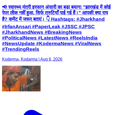
📢 स्वास्थ्य मंत्री इरफान अंसारी का बड़ा बयान! "झारखंड में कोई
पेपर लीक नहीं हुआ, सिर्फ त्रुटियाँ पाई गई हैं।" आपकी क्या राय
है? कमेंट में जरूर बताएं। 👇 Hashtags: #Jharkhand
#IrfanAnsari #PaperLeak #JSSC #JPSC
#JharkhandNews #BreakingNews
#PoliticalNews #LatestNews #ReelsIndia
#NewsUpdate #KodermaNews #ViralNews
#TrendingReels
Koderma, Kodarma | Aug 6, 2026