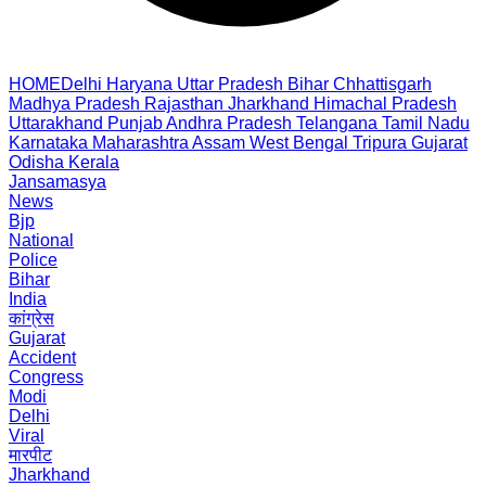
HOME
Delhi
Haryana
Uttar Pradesh
Bihar
Chhattisgarh
Madhya Pradesh
Rajasthan
Jharkhand
Himachal Pradesh
Uttarakhand
Punjab
Andhra Pradesh
Telangana
Tamil Nadu
Karnataka
Maharashtra
Assam
West Bengal
Tripura
Gujarat
Odisha
Kerala
Jansamasya
News
Bjp
National
Police
Bihar
India
कांग्रेस
Gujarat
Accident
Congress
Modi
Delhi
Viral
मारपीट
Jharkhand