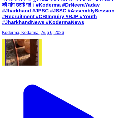
की मांग उठाई गई। #Koderma #DrNeeraYadav
#Jharkhand #JPSC #JSSC #AssemblySession
#Recruitment #CBIInquiry #BJP #Youth
#JharkhandNews #KodermaNews
Koderma, Kodarma | Aug 6, 2026