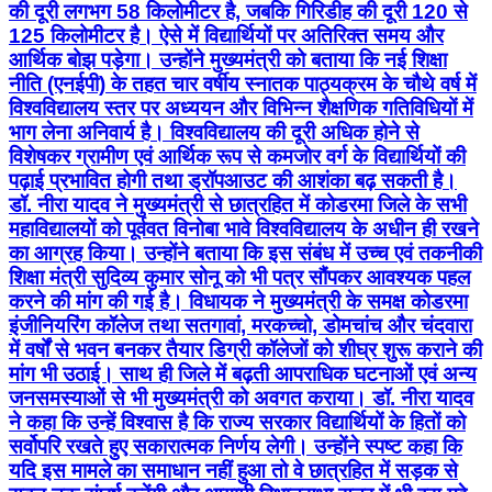
की दूरी लगभग 58 किलोमीटर है, जबकि गिरिडीह की दूरी 120 से
125 किलोमीटर है। ऐसे में विद्यार्थियों पर अतिरिक्त समय और
आर्थिक बोझ पड़ेगा। उन्होंने मुख्यमंत्री को बताया कि नई शिक्षा
नीति (एनईपी) के तहत चार वर्षीय स्नातक पाठ्यक्रम के चौथे वर्ष में
विश्वविद्यालय स्तर पर अध्ययन और विभिन्न शैक्षणिक गतिविधियों में
भाग लेना अनिवार्य है। विश्वविद्यालय की दूरी अधिक होने से
विशेषकर ग्रामीण एवं आर्थिक रूप से कमजोर वर्ग के विद्यार्थियों की
पढ़ाई प्रभावित होगी तथा ड्रॉपआउट की आशंका बढ़ सकती है।
डॉ. नीरा यादव ने मुख्यमंत्री से छात्रहित में कोडरमा जिले के सभी
महाविद्यालयों को पूर्ववत विनोबा भावे विश्वविद्यालय के अधीन ही रखने
का आग्रह किया। उन्होंने बताया कि इस संबंध में उच्च एवं तकनीकी
शिक्षा मंत्री सुदिव्य कुमार सोनू को भी पत्र सौंपकर आवश्यक पहल
करने की मांग की गई है। विधायक ने मुख्यमंत्री के समक्ष कोडरमा
इंजीनियरिंग कॉलेज तथा सतगावां, मरकच्चो, डोमचांच और चंदवारा
में वर्षों से भवन बनकर तैयार डिग्री कॉलेजों को शीघ्र शुरू कराने की
मांग भी उठाई। साथ ही जिले में बढ़ती आपराधिक घटनाओं एवं अन्य
जनसमस्याओं से भी मुख्यमंत्री को अवगत कराया। डॉ. नीरा यादव
ने कहा कि उन्हें विश्वास है कि राज्य सरकार विद्यार्थियों के हितों को
सर्वोपरि रखते हुए सकारात्मक निर्णय लेगी। उन्होंने स्पष्ट कहा कि
यदि इस मामले का समाधान नहीं हुआ तो वे छात्रहित में सड़क से