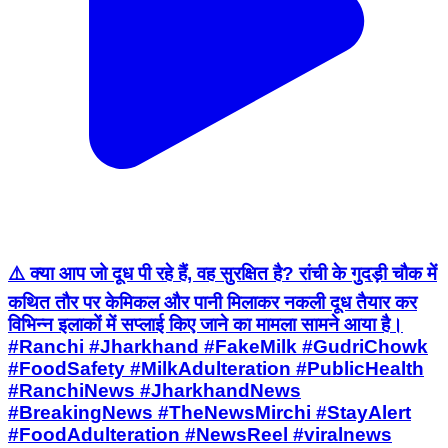
⚠️ क्या आप जो दूध पी रहे हैं, वह सुरक्षित है? रांची के गुदड़ी चौक में
कथित तौर पर केमिकल और पानी मिलाकर नकली दूध तैयार कर
विभिन्न इलाकों में सप्लाई किए जाने का मामला सामने आया है।
#Ranchi #Jharkhand #FakeMilk #GudriChowk
#FoodSafety #MilkAdulteration #PublicHealth
#RanchiNews #JharkhandNews
#BreakingNews #TheNewsMirchi #StayAlert
#FoodAdulteration #NewsReel #viralnews